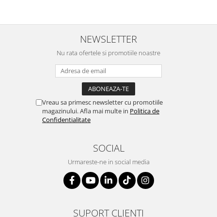
SERENDIPITY WHITE
FLOWER FESTIVAL BLUE
FLOWER FESTIVAL RED
NEWSLETTER
LOVE BIRDS
Nu rata ofertele si promotiile noastre
CHIQUE VERDE
CHIQUE ROZ
CHIQUE STRIPES VERDE
Renaissance Grey
Vreau sa primesc newsletter cu promotiile
Royal White
magazinului. Afla mai multe in
Politica de
CHIQUE STRIPES GALBEN
Confidentialitate
CHIQUE GALBEN
SOCIAL
Urmareste-ne in social media
SUPORT CLIENTI