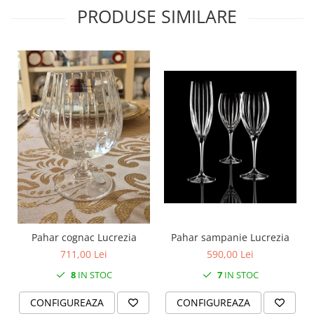
MORRIS&AMP;CO
PRODUSE SIMILARE
KINGSLEY
SERENDIPITY GOLD
SERENDIPITY PLATINUM
CHELSEA
MEDICEA
CELESTIAL
PATCHWORK WILLOW
BLUE LILY
HIBISCUS
SWAN
FLORENTINE TURQUOISE
ANTHEMION GREY
Pahar sampanie Lucrezia
Pahar cognac Lucrezia
ORCHARD
590,00 Lei
711,00 Lei
CREATURES OF CURIOSITY
7
IN STOC
8
IN STOC
JARDIN
RENAISSANCE RED
CONFIGUREAZA
CONFIGUREAZA