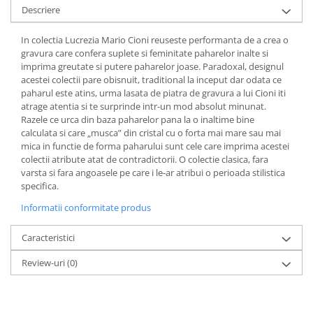
Cote Noire
Descriere
ARRIS
CELESTIAL PLATINUM
In colectia Lucrezia Mario Cioni reuseste performanta de a crea o
CORNUCOPIA
gravura care confera suplete si feminitate paharelor inalte si
imprima greutate si putere paharelor joase. Paradoxal, designul
INTAGLIO
acestei colectii pare obisnuit, traditional la inceput dar odata ce
JASPER CONRAN GOLD
paharul este atins, urma lasata de piatra de gravura a lui Cioni iti
RENAISSANCE GOLD
atrage atentia si te surprinde intr-un mod absolut minunat.
Razele ce urca din baza paharelor pana la o inaltime bine
ANTHEMION BLUE
calculata si care „musca” din cristal cu o forta mai mare sau mai
BUTTERFLY BLOOM
mica in functie de forma paharului sunt cele care imprima acestei
OLD COUNTRY ROSES
colectii atribute atat de contradictorii. O colectie clasica, fara
varsta si fara angoasele pe care i le-ar atribui o perioada stilistica
PASHMINA
specifica.
SIGNET PLATINUM
Informatii conformitate produs
CELESTIAL GOLD
NATURE
Caracteristici
CHINOISERIE WHITE
Review-uri
(0)
JASPER CONRAN WHITE
GILDED MUSE
WONDERLUST