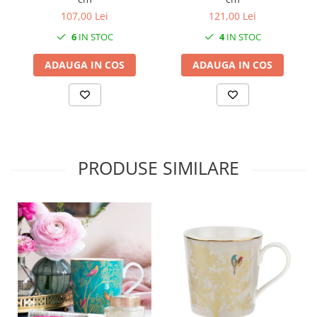
SERENDIPITY WHITE
107,00 Lei
121,00 Lei
FLOWER FESTIVAL BLUE
6
IN STOC
4
IN STOC
FLOWER FESTIVAL RED
LOVE BIRDS
ADAUGA IN COS
ADAUGA IN COS
CHIQUE VERDE
CHIQUE ROZ
CHIQUE STRIPES VERDE
Renaissance Grey
Royal White
PRODUSE SIMILARE
CHIQUE STRIPES GALBEN
CHIQUE GALBEN