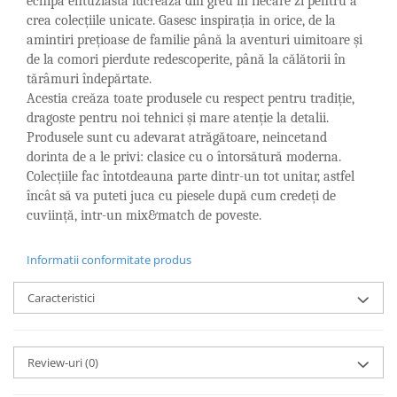
Cote Noire
echipa entuziastă lucrează din greu în fiecare zi pentru a
ARRIS
crea colecțiile unicate. Gasesc inspirația in orice, de la
amintiri prețioase de familie până la aventuri uimitoare și
CELESTIAL PLATINUM
de la comori pierdute redescoperite, până la călătorii în
CORNUCOPIA
tărâmuri îndepărtate.
INTAGLIO
Acestia creăza toate produsele cu respect pentru tradiție,
JASPER CONRAN GOLD
dragoste pentru noi tehnici și mare atenție la detalii.
RENAISSANCE GOLD
Produsele sunt cu adevarat atrăgătoare, neincetand
ANTHEMION BLUE
dorinta de a le privi: clasice cu o întorsătură moderna.
Colecțiile fac întotdeauna parte dintr-un tot unitar, astfel
BUTTERFLY BLOOM
încât să va puteti juca cu piesele după cum credeți de
OLD COUNTRY ROSES
cuviință, intr-un mix&match de poveste.
PASHMINA
SIGNET PLATINUM
Informatii conformitate produs
CELESTIAL GOLD
NATURE
Caracteristici
CHINOISERIE WHITE
JASPER CONRAN WHITE
Review-uri
(0)
GILDED MUSE
WONDERLUST