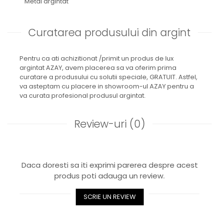
Metal argintat
Royal White
CHIQUE STRIPES GALBEN
Curatarea produsului din argint
CHIQUE GALBEN
Pentru ca ati achizitionat /primit un produs de lux
argintat AZAY, avem placerea sa va oferim prima
curatare a produsului cu solutii speciale, GRATUIT. Astfel,
va asteptam cu placere in showroom-ul AZAY pentru a
va curata profesional produsul argintat.
Review-uri
(0)
Daca doresti sa iti exprimi parerea despre acest
produs poti adauga un review.
SCRIE UN REVIEW