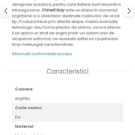
CELESTIAL
designului acestora, pentru care italienii sunt renumiti in
PATCHWORK WILLOW
intreaga lume.
Chinelli
Italy
este un etalon in domeniul
argintariei si a obiectelor destinate cadourilor de orice
BLUE LILY
tip. Produsul trece prin diferite etape: masini avansate
HIBISCUS
tehnologic dau forma placilor de alama, carora ulterior
SWAN
li se aplica un strat de argint printr-un sistem unic de
acoperire uniforma, ce reuseste astfel sa-i pastreaze
FLORENTINE TURQUOISE
timp indelungat caracteristicile.
ANTHEMION GREY
ORCHARD
Informatii conformitate produs
CREATURES OF CURIOSITY
JARDIN
Caracteristici
RENAISSANCE RED
SERENDIPITY WHITE
Culoare:
FLOWER FESTIVAL BLUE
FLOWER FESTIVAL RED
argintiu
LOVE BIRDS
Cutie cadou:
CHIQUE VERDE
Da
CHIQUE ROZ
CHIQUE STRIPES VERDE
Material:
Renaissance Grey