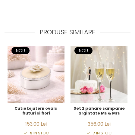
PRODUSE SIMILARE
NOU
NOU
Cutie bijuterii ovala
Set 2 pahare sampanie
fluturi si flori
argintate Ms & Mrs
153,00 Lei
356,00 Lei
9
IN STOC
7
IN STOC