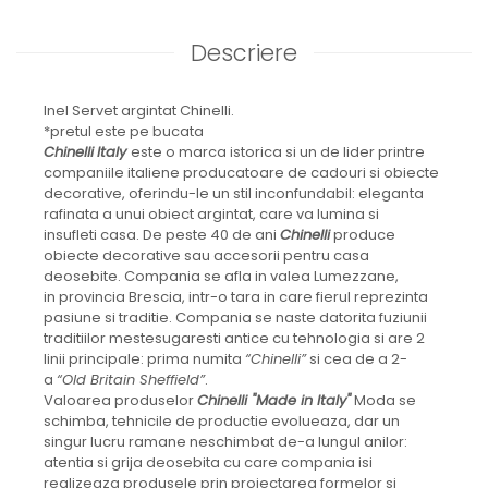
JASPER CONRAN GOLD
RENAISSANCE GOLD
Descriere
ANTHEMION BLUE
BUTTERFLY BLOOM
OLD COUNTRY ROSES
Inel Servet argintat Chinelli.
*pretul este pe bucata
PASHMINA
Chinelli
Italy
este o marca istorica si un de lider printre
SIGNET PLATINUM
companiile italiene producatoare de cadouri si obiecte
CELESTIAL GOLD
decorative, oferindu-le un stil inconfundabil: eleganta
NATURE
rafinata a unui obiect argintat, care va lumina si
insufleti casa. De peste 40 de ani
Chinelli
produce
CHINOISERIE WHITE
obiecte decorative sau accesorii pentru casa
JASPER CONRAN WHITE
deosebite. Compania se afla in valea Lumezzane,
GILDED MUSE
in provincia Brescia, intr-o tara in care fierul reprezinta
WONDERLUST
pasiune si traditie. Compania se naste datorita fuziunii
traditiilor mestesugaresti antice cu tehnologia si are 2
MORRIS&AMP;CO
linii principale: prima numita
“Chinelli”
si cea de a 2-
KINGSLEY
a
“Old Britain Sheffield”
.
SERENDIPITY GOLD
Valoarea produselor
Chinelli "Made in Italy"
Moda se
SERENDIPITY PLATINUM
schimba, tehnicile de productie evolueaza, dar un
singur lucru ramane neschimbat de-a lungul anilor:
CHELSEA
atentia si grija deosebita cu care compania isi
MEDICEA
realizeaza produsele prin proiectarea formelor si