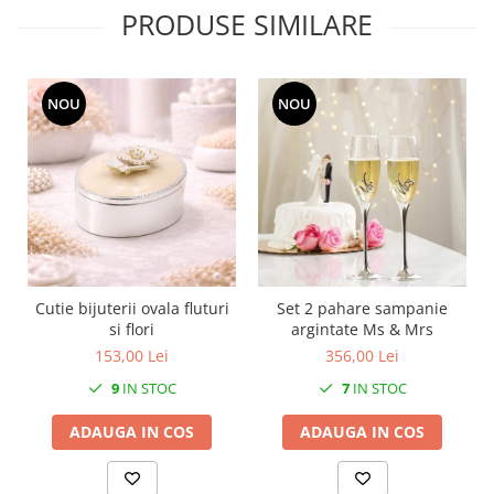
MORRIS&AMP;CO
PRODUSE SIMILARE
KINGSLEY
SERENDIPITY GOLD
SERENDIPITY PLATINUM
NOU
NOU
CHELSEA
MEDICEA
CELESTIAL
PATCHWORK WILLOW
BLUE LILY
HIBISCUS
SWAN
Cutie bijuterii ovala fluturi
Set 2 pahare sampanie
si flori
argintate Ms & Mrs
FLORENTINE TURQUOISE
153,00 Lei
356,00 Lei
ANTHEMION GREY
ORCHARD
9
IN STOC
7
IN STOC
CREATURES OF CURIOSITY
ADAUGA IN COS
ADAUGA IN COS
JARDIN
RENAISSANCE RED