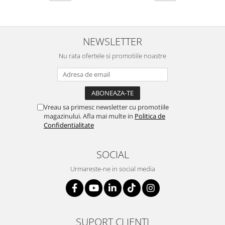
SERENDIPITY WHITE
FLOWER FESTIVAL BLUE
FLOWER FESTIVAL RED
NEWSLETTER
LOVE BIRDS
Nu rata ofertele si promotiile noastre
CHIQUE VERDE
CHIQUE ROZ
CHIQUE STRIPES VERDE
Renaissance Grey
Vreau sa primesc newsletter cu promotiile
Royal White
magazinului. Afla mai multe in
Politica de
CHIQUE STRIPES GALBEN
Confidentialitate
CHIQUE GALBEN
SOCIAL
Urmareste-ne in social media
SUPORT CLIENTI