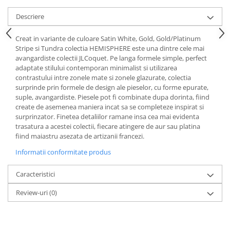
Cote Noire
ARRIS
Descriere
CELESTIAL PLATINUM
CORNUCOPIA
Creat in variante de culoare Satin White, Gold, Gold/Platinum
Stripe si Tundra colectia HEMISPHERE este una dintre cele mai
INTAGLIO
avangardiste colectii JLCoquet. Pe langa formele simple, perfect
JASPER CONRAN GOLD
adaptate stilului contemporan minimalist si utilizarea
RENAISSANCE GOLD
contrastului intre zonele mate si zonele glazurate, colectia
surprinde prin formele de design ale pieselor, cu forme epurate,
ANTHEMION BLUE
suple, avangardiste. Piesele pot fi combinate dupa dorinta, fiind
BUTTERFLY BLOOM
create de asemenea maniera incat sa se completeze inspirat si
surprinzator. Finetea detaliilor ramane insa cea mai evidenta
OLD COUNTRY ROSES
trasatura a acestei colectii, fiecare atingere de aur sau platina
PASHMINA
fiind maiastru asezata de artizanii francezi.
SIGNET PLATINUM
Informatii conformitate produs
CELESTIAL GOLD
NATURE
Caracteristici
CHINOISERIE WHITE
Review-uri
(0)
JASPER CONRAN WHITE
GILDED MUSE
WONDERLUST