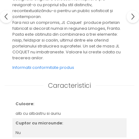
CELESTIAL
revigorat-o cu propriul său stil distinctiv,
PATCHWORK WILLOW
recontextualizându-o pentru un public sofisticat și
contemporan.
BLUE LILY
Fara nici un compromis,
JL Coquet
produce portelan
HIBISCUS
fabricat si decorat numai in regiunea Limoges, Franta.
SWAN
Pasta este obtinuta din combinarea a trei elemente:
FLORENTINE TURQUOISE
nisip, feldspar si caolin, ultimul dintre ele oferind
portelanului stralucirea suprafetei. Un set de masa JL
ANTHEMION GREY
COQUET nu imbatraneste. Valoare lui creste odata cu
ORCHARD
trecerea anilor.
CREATURES OF CURIOSITY
Informatii conformitate produs
JARDIN
RENAISSANCE RED
Caracteristici
SERENDIPITY WHITE
FLOWER FESTIVAL BLUE
FLOWER FESTIVAL RED
Culoare:
LOVE BIRDS
alb cu albastru si auriu
CHIQUE VERDE
CHIQUE ROZ
Cuptor cu microunde:
CHIQUE STRIPES VERDE
Nu
Renaissance Grey