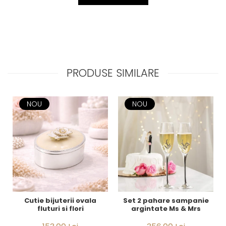
PRODUSE SIMILARE
NOU
NOU
Cutie bijuterii ovala
Set 2 pahare sampanie
fluturi si flori
argintate Ms & Mrs