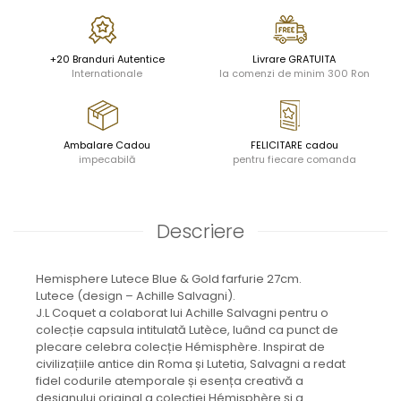
JASPER CONRAN GOLD
RENAISSANCE GOLD
ANTHEMION BLUE
+20 Branduri Autentice
Livrare GRATUITA
BUTTERFLY BLOOM
Internationale
la comenzi de minim 300 Ron
OLD COUNTRY ROSES
PASHMINA
SIGNET PLATINUM
Ambalare Cadou
FELICITARE cadou
CELESTIAL GOLD
impecabilă
pentru fiecare comanda
NATURE
CHINOISERIE WHITE
JASPER CONRAN WHITE
Descriere
GILDED MUSE
WONDERLUST
Hemisphere Lutece Blue & Gold farfurie 27cm.
MORRIS&AMP;CO
Lutece (design – Achille Salvagni).
KINGSLEY
J.L Coquet a colaborat lui Achille Salvagni pentru o
SERENDIPITY GOLD
colecție capsula intitulată Lutèce, luând ca punct de
SERENDIPITY PLATINUM
plecare celebra colecție Hémisphère. Inspirat de
civilizațiile antice din Roma și Lutetia, Salvagni a redat
CHELSEA
fidel codurile atemporale și esența creativă a
MEDICEA
designului original a colectiei Hémisphère și a