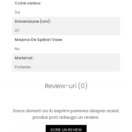
Cutie cadou:
Royal White
CHIQUE STRIPES GALBEN
Da
CHIQUE GALBEN
Dimensiune (cm):
27
Mașina De Spălat Vase:
Nu
Material:
Portelan
Review-uri
(0)
Daca doresti sa iti exprimi parerea despre acest
produs poti adauga un review.
SCRIE UN REVIEW