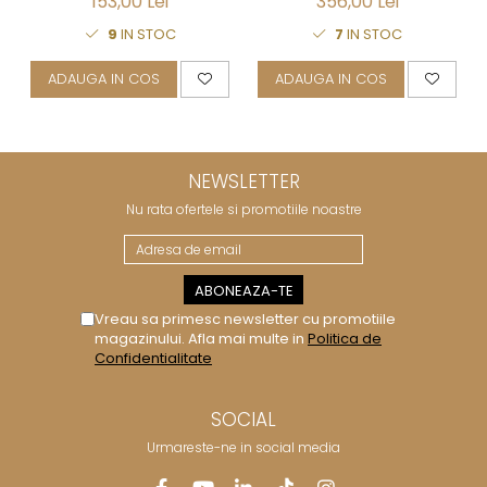
153,00 Lei
356,00 Lei
9
IN STOC
7
IN STOC
ADAUGA IN COS
ADAUGA IN COS
NEWSLETTER
Nu rata ofertele si promotiile noastre
Vreau sa primesc newsletter cu promotiile
magazinului. Afla mai multe in
Politica de
Confidentialitate
SOCIAL
Urmareste-ne in social media