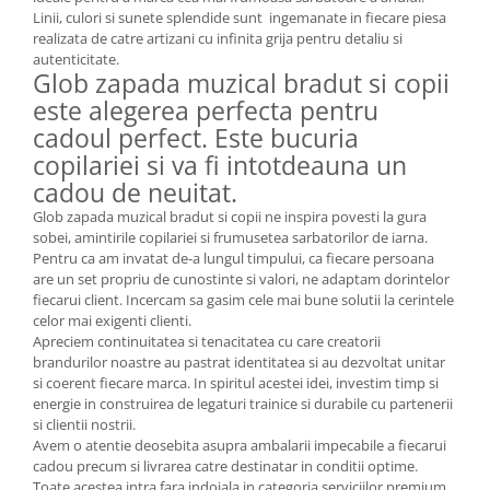
MORRIS&AMP;CO
Linii, culori si sunete splendide sunt ingemanate in fiecare piesa
realizata de catre artizani cu infinita grija pentru detaliu si
KINGSLEY
autenticitate.
SERENDIPITY GOLD
Glob zapada muzical bradut si copii
SERENDIPITY PLATINUM
este alegerea perfecta pentru
CHELSEA
cadoul perfect. Este bucuria
MEDICEA
copilariei si va fi intotdeauna un
cadou de neuitat.
CELESTIAL
PATCHWORK WILLOW
Glob zapada muzical bradut si copii ne inspira povesti la gura
sobei, amintirile copilariei si frumusetea sarbatorilor de iarna.
BLUE LILY
Pentru ca am invatat de-a lungul timpului, ca fiecare persoana
HIBISCUS
are un set propriu de cunostinte si valori, ne adaptam dorintelor
SWAN
fiecarui client. Incercam sa gasim cele mai bune solutii la cerintele
celor mai exigenti clienti.
FLORENTINE TURQUOISE
Apreciem continuitatea si tenacitatea cu care creatorii
ANTHEMION GREY
brandurilor noastre au pastrat identitatea si au dezvoltat unitar
si coerent fiecare marca. In spiritul acestei idei, investim timp si
ORCHARD
energie in construirea de legaturi trainice si durabile cu partenerii
CREATURES OF CURIOSITY
si clientii nostrii.
JARDIN
Avem o atentie deosebita asupra ambalarii impecabile a fiecarui
cadou precum si livrarea catre destinatar in conditii optime.
RENAISSANCE RED
Toate acestea intra fara indoiala in categoria serviciilor premium