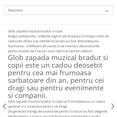
Cote Noire
ARRIS
Descriere
CELESTIAL PLATINUM
CORNUCOPIA
INTAGLIO
Glob zapada muzical bradut si copii.
JASPER CONRAN GOLD
Magia sarbatorilor, sclipirile argintii ale bradului si mirajul creat de
RENAISSANCE GOLD
cadourile aflate sub cetinile incarcate au fost dintotdeauna
ANTHEMION BLUE
fascinante. Indiferent de varste si de vremuri, decoratiunile
pentru bradul de Craciun sunt cele mai ravnite cadouri.
BUTTERFLY BLOOM
Glob zapada muzical bradut si
OLD COUNTRY ROSES
copii este un cadou deosebit
PASHMINA
pentru cea mai frumoasa
SIGNET PLATINUM
sarbatoare din an, pentru cei
CELESTIAL GOLD
dragi sau pentru evenimente
NATURE
si companii.
CHINOISERIE WHITE
JASPER CONRAN WHITE
Glob zapada muzical bradut si copii va fi intotdeauna un cadou
apreciat si o incantare pentru cei dragi.
GILDED MUSE
De generatii intregi decoratiunile pentru Craciun au fost alegerile
WONDERLUST
ideale pentru a marca cea mai frumoasa sarbatoare a anului.