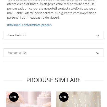
SERENDIPITY WHITE
oferite clientilor nostri. In alegerea celor mai potrivite produse
FLOWER FESTIVAL BLUE
pentru cadouri corporate ne puteti contacta telefonic sau pe e-
mail. Pentru oferte personalizate, cu siguranta vom impresiona
FLOWER FESTIVAL RED
partenerii dumneavoastra de afaceri.
LOVE BIRDS
Informatii conformitate produs
CHIQUE VERDE
CHIQUE ROZ
Caracteristici
CHIQUE STRIPES VERDE
Renaissance Grey
Royal White
Review-uri
(0)
CHIQUE STRIPES GALBEN
CHIQUE GALBEN
PRODUSE SIMILARE
NOU
NOU