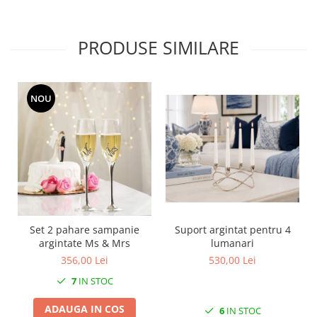
MORRIS&AMP;CO
KINGSLEY
PRODUSE SIMILARE
SERENDIPITY GOLD
SERENDIPITY PLATINUM
CHELSEA
NOU
MEDICEA
CELESTIAL
PATCHWORK WILLOW
BLUE LILY
HIBISCUS
SWAN
FLORENTINE TURQUOISE
Set 2 pahare sampanie
Suport argintat pentru 4
ANTHEMION GREY
argintate Ms & Mrs
lumanari
ORCHARD
356,00 Lei
530,00 Lei
CREATURES OF CURIOSITY
7
IN STOC
JARDIN
RENAISSANCE RED
ADAUGA IN COS
6
IN STOC