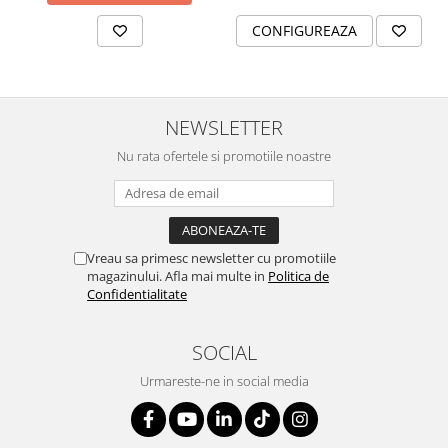
SERENDIPITY WHITE
CONFIGUREAZA
FLOWER FESTIVAL BLUE
FLOWER FESTIVAL RED
LOVE BIRDS
CHIQUE VERDE
NEWSLETTER
CHIQUE ROZ
Nu rata ofertele si promotiile noastre
CHIQUE STRIPES VERDE
Renaissance Grey
Royal White
CHIQUE STRIPES GALBEN
Vreau sa primesc newsletter cu promotiile
CHIQUE GALBEN
magazinului. Afla mai multe in
Politica de
Confidentialitate
SOCIAL
Urmareste-ne in social media