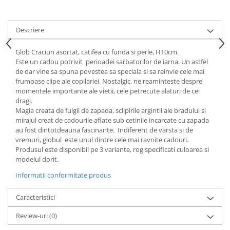
Cote Noire
ARRIS
CELESTIAL PLATINUM
Descriere
CORNUCOPIA
INTAGLIO
Glob Craciun asortat, catifea cu funda si perle, H10cm.
Este un cadou potrivit perioadei sarbatorilor de iarna. Un astfel
JASPER CONRAN GOLD
de dar vine sa spuna povestea sa speciala si sa reinvie cele mai
RENAISSANCE GOLD
frumoase clipe ale copilariei. Nostalgic, ne reaminteste despre
ANTHEMION BLUE
momentele importante ale vietii, cele petrecute alaturi de cei
dragi.
BUTTERFLY BLOOM
Magia creata de fulgii de zapada, sclipirile argintii ale bradului si
OLD COUNTRY ROSES
mirajul creat de cadourile aflate sub cetinile incarcate cu zapada
au fost dintotdeauna fascinante. Indiferent de varsta si de
PASHMINA
vremuri, globul este unul dintre cele mai ravnite cadouri.
SIGNET PLATINUM
Produsul este disponibil pe 3 variante, rog specificati culoarea si
CELESTIAL GOLD
modelul dorit.
NATURE
Informatii conformitate produs
CHINOISERIE WHITE
Caracteristici
JASPER CONRAN WHITE
GILDED MUSE
Review-uri
(0)
WONDERLUST