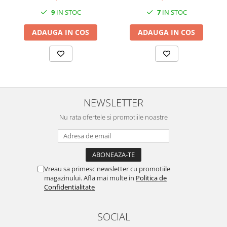
SERENDIPITY WHITE
9
IN STOC
7
IN STOC
FLOWER FESTIVAL BLUE
FLOWER FESTIVAL RED
ADAUGA IN COS
ADAUGA IN COS
LOVE BIRDS
CHIQUE VERDE
CHIQUE ROZ
CHIQUE STRIPES VERDE
Renaissance Grey
NEWSLETTER
Royal White
Nu rata ofertele si promotiile noastre
CHIQUE STRIPES GALBEN
CHIQUE GALBEN
Vreau sa primesc newsletter cu promotiile
magazinului. Afla mai multe in
Politica de
Confidentialitate
SOCIAL