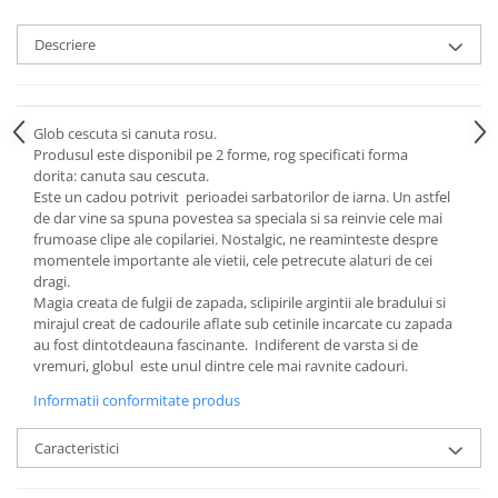
Cote Noire
ARRIS
Descriere
CELESTIAL PLATINUM
CORNUCOPIA
INTAGLIO
Glob cescuta si canuta rosu.
JASPER CONRAN GOLD
Produsul este disponibil pe 2 forme, rog specificati forma
RENAISSANCE GOLD
dorita: canuta sau cescuta.
ANTHEMION BLUE
Este un cadou potrivit perioadei sarbatorilor de iarna. Un astfel
de dar vine sa spuna povestea sa speciala si sa reinvie cele mai
BUTTERFLY BLOOM
frumoase clipe ale copilariei. Nostalgic, ne reaminteste despre
OLD COUNTRY ROSES
momentele importante ale vietii, cele petrecute alaturi de cei
dragi.
PASHMINA
Magia creata de fulgii de zapada, sclipirile argintii ale bradului si
SIGNET PLATINUM
mirajul creat de cadourile aflate sub cetinile incarcate cu zapada
CELESTIAL GOLD
au fost dintotdeauna fascinante. Indiferent de varsta si de
vremuri, globul este unul dintre cele mai ravnite cadouri.
NATURE
CHINOISERIE WHITE
Informatii conformitate produs
JASPER CONRAN WHITE
Caracteristici
GILDED MUSE
WONDERLUST