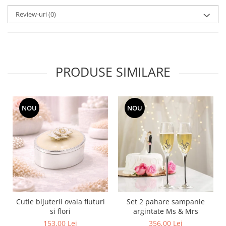
MORRIS&AMP;CO
Review-uri
(0)
KINGSLEY
SERENDIPITY GOLD
SERENDIPITY PLATINUM
CHELSEA
PRODUSE SIMILARE
MEDICEA
CELESTIAL
PATCHWORK WILLOW
NOU
NOU
BLUE LILY
HIBISCUS
SWAN
FLORENTINE TURQUOISE
ANTHEMION GREY
ORCHARD
CREATURES OF CURIOSITY
Cutie bijuterii ovala fluturi
Set 2 pahare sampanie
JARDIN
si flori
argintate Ms & Mrs
RENAISSANCE RED
153,00 Lei
356,00 Lei