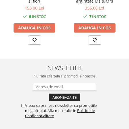
si flori
argintate Ms & Mrs
SERENDIPITY WHITE
153,00 Lei
356,00 Lei
FLOWER FESTIVAL BLUE
9
IN STOC
7
IN STOC
FLOWER FESTIVAL RED
LOVE BIRDS
ADAUGA IN COS
ADAUGA IN COS
CHIQUE VERDE
CHIQUE ROZ
CHIQUE STRIPES VERDE
Renaissance Grey
Royal White
NEWSLETTER
CHIQUE STRIPES GALBEN
Nu rata ofertele si promotiile noastre
CHIQUE GALBEN
Vreau sa primesc newsletter cu promotiile
magazinului. Afla mai multe in
Politica de
Confidentialitate