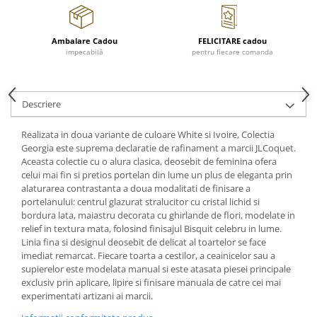
Cote Noire
ARRIS
CELESTIAL PLATINUM
Ambalare Cadou
FELICITARE cadou
CORNUCOPIA
impecabilă
pentru fiecare comanda
INTAGLIO
JASPER CONRAN GOLD
Descriere
RENAISSANCE GOLD
ANTHEMION BLUE
Realizata in doua variante de culoare White si Ivoire, Colectia
BUTTERFLY BLOOM
Georgia este suprema declaratie de rafinament a marcii JLCoquet.
Aceasta colectie cu o alura clasica, deosebit de feminina ofera
OLD COUNTRY ROSES
celui mai fin si pretios portelan din lume un plus de eleganta prin
PASHMINA
alaturarea contrastanta a doua modalitati de finisare a
SIGNET PLATINUM
portelanului: centrul glazurat stralucitor cu cristal lichid si
bordura lata, maiastru decorata cu ghirlande de flori, modelate in
CELESTIAL GOLD
relief in textura mata, folosind finisajul Bisquit celebru in lume.
NATURE
Linia fina si designul deosebit de delicat al toartelor se face
CHINOISERIE WHITE
imediat remarcat. Fiecare toarta a cestilor, a ceainicelor sau a
supierelor este modelata manual si este atasata piesei principale
JASPER CONRAN WHITE
exclusiv prin aplicare, lipire si finisare manuala de catre cei mai
GILDED MUSE
experimentati artizani ai marcii.
WONDERLUST