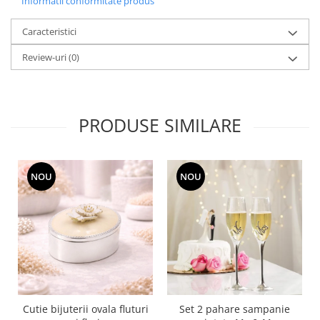
Informatii conformitate produs
MORRIS&AMP;CO
KINGSLEY
Caracteristici
SERENDIPITY GOLD
Review-uri
(0)
SERENDIPITY PLATINUM
CHELSEA
MEDICEA
PRODUSE SIMILARE
CELESTIAL
PATCHWORK WILLOW
BLUE LILY
NOU
NOU
HIBISCUS
SWAN
FLORENTINE TURQUOISE
ANTHEMION GREY
ORCHARD
CREATURES OF CURIOSITY
JARDIN
RENAISSANCE RED
Cutie bijuterii ovala fluturi
Set 2 pahare sampanie