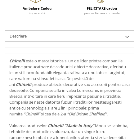
FRAPIERE
GEORGIA
LUCREZIA
VESTA
Ambalare Cadou
FELICITARE cadou
PAHARE SI ACCESORII
SAMOA
ELISA
CORPORATE
impecabilă
pentru fiecare comanda
SET PENTRU BĂUTURI
PIVOINE
TONDO DONI
FLOWER
TĂVI SI ACCESORII
ESMERALDA BLANC, GOLD,
ORPHOS
TABLE
PLATINUM
ACCESORII PENTRU FEMEI
CILI
BABY COLLECTION
Descriere
CHARDONS GOLD, PLATINUM
SFEȘNICE
GIULIA
ROSE
HEMISPHERE
RAME SI ALBUME FOTO
NETTARE DI VINO
LOVE KNOTS SILVER
KHAZARD OR &AMP; PLATINE
CARAFE
NOTTE DI STELLE
WITH LOVE SILVER
Chinelli
este o marca istorica si un de lider printre companiile
JASPER CONRAN PLATINUM
FRUCTIERE ARGINTATE
PLINIO
WITH LOVE BLACK
italiene producatoare de cadouri si obiecte decorative, oferindu-
CHINOISERIE GREEN
le un stil inconfundabil: eleganta rafinata a unui obiect argintat,
ACCESORII PENTRU BĂRBAȚI
YOUNG
WITH LOVE WHITE
care va lumina si insufleti casa. De peste 40 de
100 YEARS
ACCESORII PENTRU BIROU
VIP
INFINITY
ani
Chinelli
produce obiecte decorative sau accesorii pentru casa
BLANC SUR BLANC
deosebite. Compania se afla in valea Lumezzane, in provincia
BOLURI DECO
PIUME
WISH
Brescia, intr-o tara in care fierul reprezinta pasiune si traditie.
GROSGRAIN
AROME DE INTERIOR
AURIS
LOVE KNOTS GOLD
Compania se naste datorita fuziunii traditiilor mestesugaresti
LACE GOLD
TEXTILE
BOTANIC GARDEN
WITH LOVE NOUVEAU
antice cu tehnologia si are 2 linii principale: prima
LACE PLATINUM
numita
“Chinelli”
si cea de a 2-a
“Old Britain Sheffield”
.
BIJUTERII
STELLA
WITH LOVE GOLD
EQUESTRIA
ARANJAMENTE FLORALE
Valoarea produselor
Chinelli “Made in Italy”
Moda se schimba,
POLKA BLUE
PERNE
tehnicile de productie evolueaza, dar un singur lucru
CHEEKY PINK
ramane neschimbat de-a lungul anilor: atentia si grija deosebita