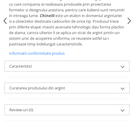
Cote Noire
cu care compania isi realizeaza produsele prin proiectarea
ARRIS
formelor si designului acestora, pentru care italienii sunt renumiti
CELESTIAL PLATINUM
in intreaga lume.
Chinelli
este un etalon in domeniul argintariei
si a obiectelor destinate cadourilor de orice tip. Produsul trece
CORNUCOPIA
prin diferite etape: masini avansate tehnologic dau forma placilor
INTAGLIO
de alama, carora ulterior li se aplica un strat de argint printr-un
JASPER CONRAN GOLD
sistem unic de acoperire uniforma, ce reuseste astfel sa-i
pastreaze timp indelungat caracteristicile.
RENAISSANCE GOLD
ANTHEMION BLUE
Informatii conformitate produs
BUTTERFLY BLOOM
Caracteristici
OLD COUNTRY ROSES
PASHMINA
SIGNET PLATINUM
Curatarea produsului din argint
CELESTIAL GOLD
NATURE
CHINOISERIE WHITE
Review-uri
(0)
JASPER CONRAN WHITE
GILDED MUSE
WONDERLUST