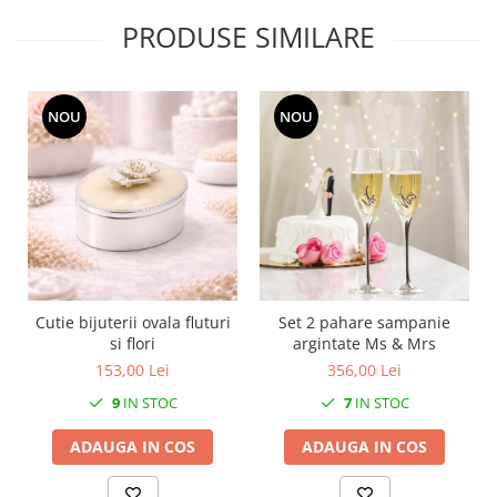
MORRIS&AMP;CO
PRODUSE SIMILARE
KINGSLEY
SERENDIPITY GOLD
SERENDIPITY PLATINUM
NOU
NOU
CHELSEA
MEDICEA
CELESTIAL
PATCHWORK WILLOW
BLUE LILY
HIBISCUS
SWAN
Cutie bijuterii ovala fluturi
Set 2 pahare sampanie
FLORENTINE TURQUOISE
si flori
argintate Ms & Mrs
ANTHEMION GREY
153,00 Lei
356,00 Lei
ORCHARD
9
IN STOC
7
IN STOC
CREATURES OF CURIOSITY
ADAUGA IN COS
ADAUGA IN COS
JARDIN
RENAISSANCE RED