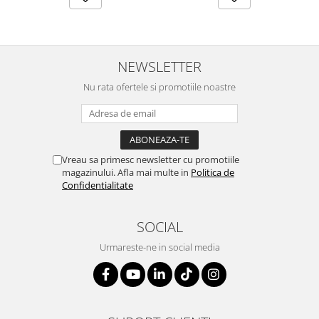
SERENDIPITY WHITE
FLOWER FESTIVAL BLUE
FLOWER FESTIVAL RED
LOVE BIRDS
NEWSLETTER
CHIQUE VERDE
Nu rata ofertele si promotiile noastre
CHIQUE ROZ
CHIQUE STRIPES VERDE
Renaissance Grey
Royal White
Vreau sa primesc newsletter cu promotiile
CHIQUE STRIPES GALBEN
magazinului. Afla mai multe in
Politica de
Confidentialitate
CHIQUE GALBEN
SOCIAL
Urmareste-ne in social media