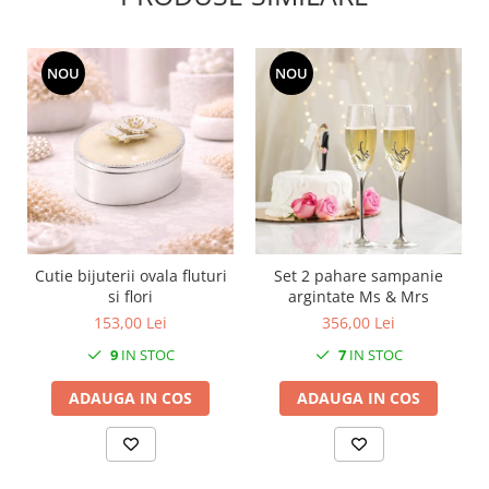
SERENDIPITY WHITE
FLOWER FESTIVAL BLUE
FLOWER FESTIVAL RED
NOU
NOU
LOVE BIRDS
CHIQUE VERDE
CHIQUE ROZ
CHIQUE STRIPES VERDE
Renaissance Grey
Royal White
CHIQUE STRIPES GALBEN
Cutie bijuterii ovala fluturi
Set 2 pahare sampanie
CHIQUE GALBEN
si flori
argintate Ms & Mrs
153,00 Lei
356,00 Lei
9
IN STOC
7
IN STOC
ADAUGA IN COS
ADAUGA IN COS