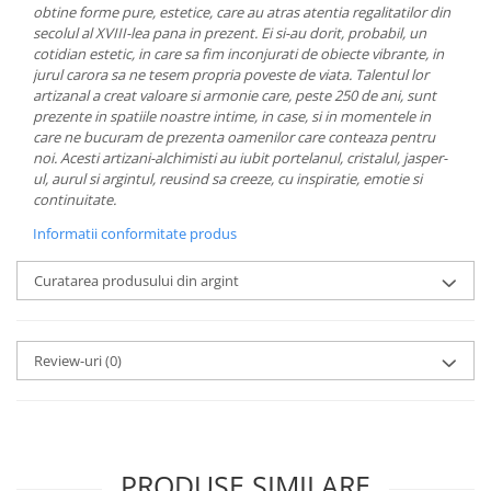
obtine forme pure, estetice, care au atras atentia regalitatilor din
MORRIS&AMP;CO
secolul al XVIII-lea pana in prezent. Ei si-au dorit, probabil, un
KINGSLEY
cotidian estetic, in care sa fim inconjurati de obiecte vibrante, in
SERENDIPITY GOLD
jurul carora sa ne tesem propria poveste de viata.
Talentul lor
artizanal a creat valoare si armonie care, peste 250 de ani, sunt
SERENDIPITY PLATINUM
prezente in spatiile noastre intime, in case, si in momentele in
CHELSEA
care ne bucuram de prezenta oamenilor care conteaza pentru
MEDICEA
noi.
Acesti artizani-alchimisti au iubit portelanul, cristalul, jasper-
ul, aurul si argintul, reusind sa creeze, cu inspiratie, emotie si
CELESTIAL
continuitate.
PATCHWORK WILLOW
Informatii conformitate produs
BLUE LILY
HIBISCUS
Curatarea produsului din argint
SWAN
FLORENTINE TURQUOISE
ANTHEMION GREY
Review-uri
(0)
ORCHARD
CREATURES OF CURIOSITY
JARDIN
RENAISSANCE RED
PRODUSE SIMILARE