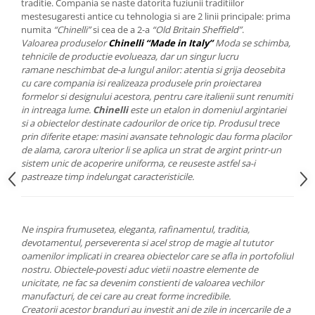
Cote Noire
traditie. Compania se naste datorita fuziunii traditiilor
ARRIS
mestesugaresti antice cu tehnologia si are 2 linii principale: prima
numita
“Chinelli”
si cea de a 2-a
“Old Britain Sheffield”
.
CELESTIAL PLATINUM
Valoarea produselor
Chinelli “Made in Italy”
Moda se schimba,
CORNUCOPIA
tehnicile de productie evolueaza, dar un singur lucru
INTAGLIO
ramane neschimbat de-a lungul anilor: atentia si grija deosebita
cu care compania isi realizeaza produsele prin proiectarea
JASPER CONRAN GOLD
formelor si designului acestora, pentru care italienii sunt renumiti
RENAISSANCE GOLD
in intreaga lume.
Chinelli
este un etalon in domeniul argintariei
si a obiectelor destinate cadourilor de orice tip. Produsul trece
ANTHEMION BLUE
prin diferite etape: masini avansate tehnologic dau forma placilor
BUTTERFLY BLOOM
de alama, carora ulterior li se aplica un strat de argint printr-un
OLD COUNTRY ROSES
sistem unic de acoperire uniforma, ce reuseste astfel sa-i
pastreaze timp indelungat caracteristicile.
PASHMINA
SIGNET PLATINUM
CELESTIAL GOLD
Ne inspira frumusetea, eleganta, rafinamentul, traditia,
NATURE
devotamentul, perseverenta si acel strop de magie al tututor
CHINOISERIE WHITE
oamenilor implicati in crearea obiectelor care se afla in portofoliul
nostru.
Obiectele-povesti aduc vietii noastre elemente de
JASPER CONRAN WHITE
unicitate, ne fac sa devenim constienti de valoarea vechilor
GILDED MUSE
manufacturi, de cei care au creat forme incredibile.
WONDERLUST
Creatorii acestor branduri au investit ani de zile in incercarile de a