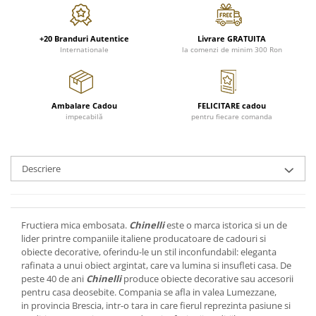
FRAPIERE
GEORGIA
LUCREZIA
VESTA
PAHARE SI ACCESORII
SAMOA
ELISA
CORPORATE
+20 Branduri Autentice
Livrare GRATUITA
SET PENTRU BĂUTURI
PIVOINE
TONDO DONI
FLOWER
Internationale
la comenzi de minim 300 Ron
TĂVI SI ACCESORII
ESMERALDA BLANC, GOLD,
ORPHOS
TABLE
PLATINUM
ACCESORII PENTRU FEMEI
CILI
BABY COLLECTION
CHARDONS GOLD, PLATINUM
SFEȘNICE
GIULIA
ROSE
Ambalare Cadou
FELICITARE cadou
HEMISPHERE
RAME SI ALBUME FOTO
NETTARE DI VINO
LOVE KNOTS SILVER
impecabilă
pentru fiecare comanda
KHAZARD OR &AMP; PLATINE
CARAFE
NOTTE DI STELLE
WITH LOVE SILVER
JASPER CONRAN PLATINUM
FRUCTIERE ARGINTATE
PLINIO
WITH LOVE BLACK
CHINOISERIE GREEN
Descriere
ACCESORII PENTRU BĂRBAȚI
YOUNG
WITH LOVE WHITE
100 YEARS
ACCESORII PENTRU BIROU
VIP
INFINITY
BLANC SUR BLANC
BOLURI DECO
PIUME
WISH
GROSGRAIN
AROME DE INTERIOR
AURIS
LOVE KNOTS GOLD
Fructiera mica embosata.
Chinelli
este o marca istorica si un de
LACE GOLD
lider printre companiile italiene producatoare de cadouri si
TEXTILE
BOTANIC GARDEN
WITH LOVE NOUVEAU
obiecte decorative, oferindu-le un stil inconfundabil: eleganta
LACE PLATINUM
BIJUTERII
STELLA
WITH LOVE GOLD
rafinata a unui obiect argintat, care va lumina si insufleti casa. De
EQUESTRIA
peste 40 de ani
Chinelli
produce obiecte decorative sau accesorii
ARANJAMENTE FLORALE
pentru casa deosebite. Compania se afla in valea Lumezzane,
POLKA BLUE
PERNE
in provincia Brescia, intr-o tara in care fierul reprezinta pasiune si
CHEEKY PINK