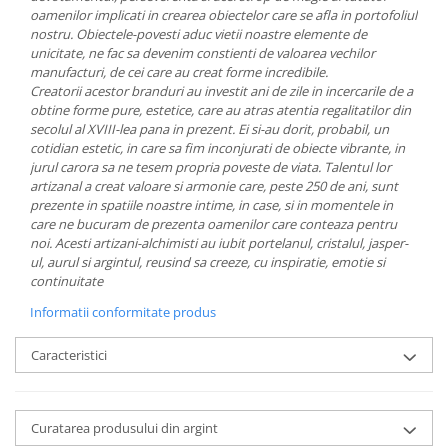
MORRIS&AMP;CO
oamenilor implicati in crearea obiectelor care se afla in portofoliul
nostru.
Obiectele-povesti aduc vietii noastre elemente de
KINGSLEY
unicitate, ne fac sa devenim constienti de valoarea vechilor
SERENDIPITY GOLD
manufacturi, de cei care au creat forme incredibile.
Creatorii acestor branduri au investit ani de zile in incercarile de a
SERENDIPITY PLATINUM
obtine forme pure, estetice, care au atras atentia regalitatilor din
CHELSEA
secolul al XVIII-lea pana in prezent. Ei si-au dorit, probabil, un
MEDICEA
cotidian estetic, in care sa fim inconjurati de obiecte vibrante, in
jurul carora sa ne tesem propria poveste de viata.
Talentul lor
CELESTIAL
artizanal a creat valoare si armonie care, peste 250 de ani, sunt
PATCHWORK WILLOW
prezente in spatiile noastre intime, in case, si in momentele in
BLUE LILY
care ne bucuram de prezenta oamenilor care conteaza pentru
noi.
Acesti artizani-alchimisti au iubit portelanul, cristalul, jasper-
HIBISCUS
ul, aurul si argintul, reusind sa creeze, cu inspiratie, emotie si
SWAN
continuitate
FLORENTINE TURQUOISE
Informatii conformitate produs
ANTHEMION GREY
ORCHARD
Caracteristici
CREATURES OF CURIOSITY
JARDIN
Curatarea produsului din argint
RENAISSANCE RED