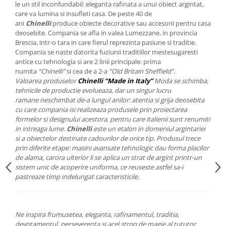
Cote Noire
le un stil inconfundabil: eleganta rafinata a unui obiect argintat,
ARRIS
care va lumina si insufleti casa. De peste 40 de
ani
Chinelli
produce obiecte decorative sau accesorii pentru casa
CELESTIAL PLATINUM
deosebite. Compania se afla in valea Lumezzane, in provincia
CORNUCOPIA
Brescia, intr-o tara in care fierul reprezinta pasiune si traditie.
INTAGLIO
Compania se naste datorita fuziunii traditiilor mestesugaresti
antice cu tehnologia si are 2 linii principale: prima
JASPER CONRAN GOLD
numita
“Chinelli”
si cea de a 2-a
“Old Britain Sheffield”
.
RENAISSANCE GOLD
Valoarea produselor
Chinelli “Made in Italy”
Moda se schimba,
ANTHEMION BLUE
tehnicile de productie evolueaza, dar un singur lucru
ramane neschimbat de-a lungul anilor: atentia si grija deosebita
BUTTERFLY BLOOM
cu care compania isi realizeaza produsele prin proiectarea
OLD COUNTRY ROSES
formelor si designului acestora, pentru care italienii sunt renumiti
PASHMINA
in intreaga lume.
Chinelli
este un etalon in domeniul argintariei
si a obiectelor destinate cadourilor de orice tip. Produsul trece
SIGNET PLATINUM
prin diferite etape: masini avansate tehnologic dau forma placilor
CELESTIAL GOLD
de alama, carora ulterior li se aplica un strat de argint printr-un
sistem unic de acoperire uniforma, ce reuseste astfel sa-i
NATURE
pastreaze timp indelungat caracteristicile.
CHINOISERIE WHITE
JASPER CONRAN WHITE
GILDED MUSE
Ne inspira frumusetea, eleganta, rafinamentul, traditia,
WONDERLUST
devotamentul, perseverenta si acel strop de magie al tututor