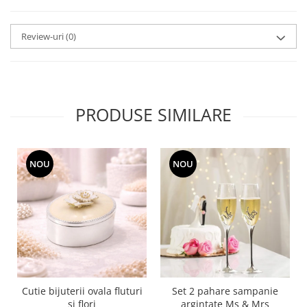
SERENDIPITY WHITE
FLOWER FESTIVAL BLUE
Review-uri
(0)
FLOWER FESTIVAL RED
LOVE BIRDS
CHIQUE VERDE
CHIQUE ROZ
PRODUSE SIMILARE
CHIQUE STRIPES VERDE
Renaissance Grey
Royal White
NOU
NOU
CHIQUE STRIPES GALBEN
CHIQUE GALBEN
Cutie bijuterii ovala fluturi
Set 2 pahare sampanie
si flori
argintate Ms & Mrs