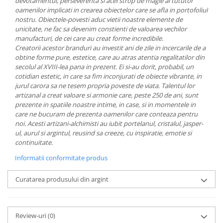
devotamentul, perseverenta si acel strop de magie al tututor
MORRIS&AMP;CO
oamenilor implicati in crearea obiectelor care se afla in portofoliul
nostru.
Obiectele-povesti aduc vietii noastre elemente de
KINGSLEY
unicitate, ne fac sa devenim constienti de valoarea vechilor
SERENDIPITY GOLD
manufacturi, de cei care au creat forme incredibile.
SERENDIPITY PLATINUM
Creatorii acestor branduri au investit ani de zile in incercarile de a
obtine forme pure, estetice, care au atras atentia regalitatilor din
CHELSEA
secolul al XVIII-lea pana in prezent. Ei si-au dorit, probabil, un
MEDICEA
cotidian estetic, in care sa fim inconjurati de obiecte vibrante, in
CELESTIAL
jurul carora sa ne tesem propria poveste de viata.
Talentul lor
artizanal a creat valoare si armonie care, peste 250 de ani, sunt
PATCHWORK WILLOW
prezente in spatiile noastre intime, in case, si in momentele in
BLUE LILY
care ne bucuram de prezenta oamenilor care conteaza pentru
HIBISCUS
noi.
Acesti artizani-alchimisti au iubit portelanul, cristalul, jasper-
ul, aurul si argintul, reusind sa creeze, cu inspiratie, emotie si
SWAN
continuitate.
FLORENTINE TURQUOISE
Informatii conformitate produs
ANTHEMION GREY
ORCHARD
Curatarea produsului din argint
CREATURES OF CURIOSITY
JARDIN
RENAISSANCE RED
Review-uri
(0)