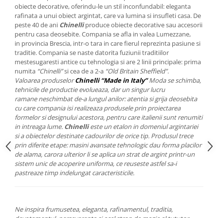
Cote Noire
obiecte decorative, oferindu-le un stil inconfundabil: eleganta
ARRIS
rafinata a unui obiect argintat, care va lumina si insufleti casa. De
CELESTIAL PLATINUM
peste 40 de ani
Chinelli
produce obiecte decorative sau accesorii
pentru casa deosebite. Compania se afla in valea Lumezzane,
CORNUCOPIA
in provincia Brescia, intr-o tara in care fierul reprezinta pasiune si
INTAGLIO
traditie. Compania se naste datorita fuziunii traditiilor
JASPER CONRAN GOLD
mestesugaresti antice cu tehnologia si are 2 linii principale: prima
numita
“Chinelli”
si cea de a 2-a
“Old Britain Sheffield”
.
RENAISSANCE GOLD
Valoarea produselor
Chinelli “Made in Italy”
Moda se schimba,
ANTHEMION BLUE
tehnicile de productie evolueaza, dar un singur lucru
BUTTERFLY BLOOM
ramane neschimbat de-a lungul anilor: atentia si grija deosebita
cu care compania isi realizeaza produsele prin proiectarea
OLD COUNTRY ROSES
formelor si designului acestora, pentru care italienii sunt renumiti
PASHMINA
in intreaga lume.
Chinelli
este un etalon in domeniul argintariei
si a obiectelor destinate cadourilor de orice tip. Produsul trece
SIGNET PLATINUM
prin diferite etape: masini avansate tehnologic dau forma placilor
CELESTIAL GOLD
de alama, carora ulterior li se aplica un strat de argint printr-un
NATURE
sistem unic de acoperire uniforma, ce reuseste astfel sa-i
pastreaze timp indelungat caracteristicile.
CHINOISERIE WHITE
JASPER CONRAN WHITE
GILDED MUSE
Ne inspira frumusetea, eleganta, rafinamentul, traditia,
WONDERLUST