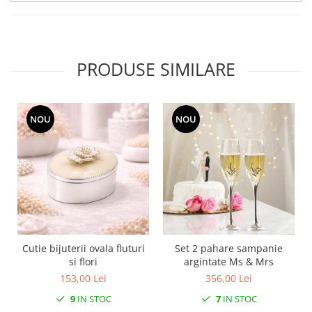
SERENDIPITY WHITE
FLOWER FESTIVAL BLUE
FLOWER FESTIVAL RED
LOVE BIRDS
PRODUSE SIMILARE
CHIQUE VERDE
CHIQUE ROZ
CHIQUE STRIPES VERDE
NOU
NOU
Renaissance Grey
Royal White
CHIQUE STRIPES GALBEN
CHIQUE GALBEN
Cutie bijuterii ovala fluturi
Set 2 pahare sampanie
si flori
argintate Ms & Mrs
153,00 Lei
356,00 Lei
9
IN STOC
7
IN STOC