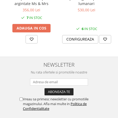
SERENDIPITY WHITE
argintate Ms & Mrs
lumanari
FLOWER FESTIVAL BLUE
356,00 Lei
530,00 Lei
FLOWER FESTIVAL RED
7
IN STOC
LOVE BIRDS
ADAUGA IN COS
6
IN STOC
CHIQUE VERDE
CHIQUE ROZ
CONFIGUREAZA
CHIQUE STRIPES VERDE
Renaissance Grey
Royal White
NEWSLETTER
CHIQUE STRIPES GALBEN
CHIQUE GALBEN
Nu rata ofertele si promotiile noastre
Vreau sa primesc newsletter cu promotiile
magazinului. Afla mai multe in
Politica de
Confidentialitate