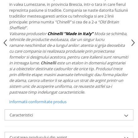
Cote Noire
in valea Lumezzane, in provincia Brescia, intr-o tara in care fierul
ARRIS
reprezinta pasiune si traditie. Compania se naste datorita fuziunii
CELESTIAL PLATINUM
traditiilor mestesugaresti antice cu tehnologia si are 2 linii
principale: prima numita
“Chinelli”
si cea de a 2-a
“Old Britain
CORNUCOPIA
Sheffield”
.
INTAGLIO
Valoarea produselor
Chinelli “Made in Italy”
Moda se schimba,
JASPER CONRAN GOLD
tehnicile de productie evolueaza, dar un singur lucru
ramane neschimbat de-a lungul anilor: atentia si grija deosebita
RENAISSANCE GOLD
cu care compania isi realizeaza produsele prin proiectarea
ANTHEMION BLUE
formelor si designului acestora, pentru care italienii sunt renumiti
BUTTERFLY BLOOM
in intreaga lume.
Chinelli
este un etalon in domeniul argintariei
si a obiectelor destinate cadourilor de orice tip. Produsul trece
OLD COUNTRY ROSES
prin diferite etape: masini avansate tehnologic dau forma placilor
PASHMINA
de alama, carora ulterior li se aplica un strat de argint printr-un
SIGNET PLATINUM
sistem unic de acoperire uniforma, ce reuseste astfel sa-i
pastreaze timp indelungat caracteristicile.
CELESTIAL GOLD
Informatii conformitate produs
NATURE
CHINOISERIE WHITE
Caracteristici
JASPER CONRAN WHITE
GILDED MUSE
WONDERLUST
Curatarea produsului din argint