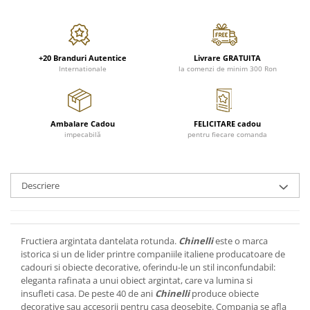
FRAPIERE
GEORGIA
LUCREZIA
VESTA
PAHARE SI ACCESORII
SAMOA
ELISA
CORPORATE
SET PENTRU BĂUTURI
PIVOINE
TONDO DONI
FLOWER
TĂVI SI ACCESORII
ESMERALDA BLANC, GOLD,
ORPHOS
TABLE
+20 Branduri Autentice
Livrare GRATUITA
Internationale
la comenzi de minim 300 Ron
PLATINUM
ACCESORII PENTRU FEMEI
CILI
BABY COLLECTION
CHARDONS GOLD, PLATINUM
SFEȘNICE
GIULIA
ROSE
HEMISPHERE
RAME SI ALBUME FOTO
NETTARE DI VINO
LOVE KNOTS SILVER
Ambalare Cadou
FELICITARE cadou
KHAZARD OR &AMP; PLATINE
CARAFE
NOTTE DI STELLE
WITH LOVE SILVER
impecabilă
pentru fiecare comanda
JASPER CONRAN PLATINUM
FRUCTIERE ARGINTATE
PLINIO
WITH LOVE BLACK
CHINOISERIE GREEN
ACCESORII PENTRU BĂRBAȚI
YOUNG
WITH LOVE WHITE
100 YEARS
ACCESORII PENTRU BIROU
VIP
INFINITY
Descriere
BLANC SUR BLANC
BOLURI DECO
PIUME
WISH
GROSGRAIN
AROME DE INTERIOR
AURIS
LOVE KNOTS GOLD
LACE GOLD
TEXTILE
BOTANIC GARDEN
WITH LOVE NOUVEAU
Fructiera argintata dantelata rotunda.
Chinelli
este o marca
LACE PLATINUM
istorica si un de lider printre companiile italiene producatoare de
BIJUTERII
STELLA
WITH LOVE GOLD
cadouri si obiecte decorative, oferindu-le un stil inconfundabil:
EQUESTRIA
ARANJAMENTE FLORALE
eleganta rafinata a unui obiect argintat, care va lumina si
POLKA BLUE
PERNE
insufleti casa. De peste 40 de ani
Chinelli
produce obiecte
CHEEKY PINK
decorative sau accesorii pentru casa deosebite. Compania se afla