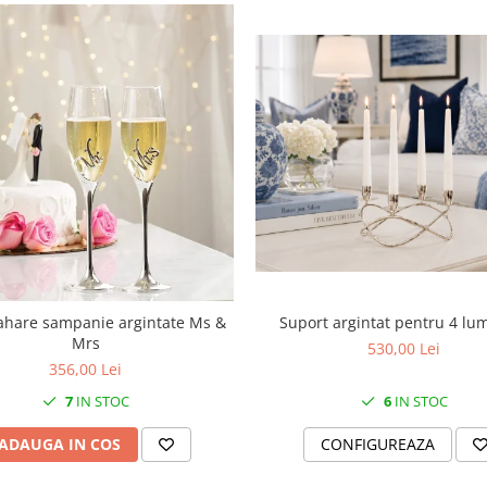
Suport argintat pentru 4 lu
ahare sampanie argintate Ms &
Mrs
530,00 Lei
356,00 Lei
6
IN STOC
7
IN STOC
CONFIGUREAZA
ADAUGA IN COS