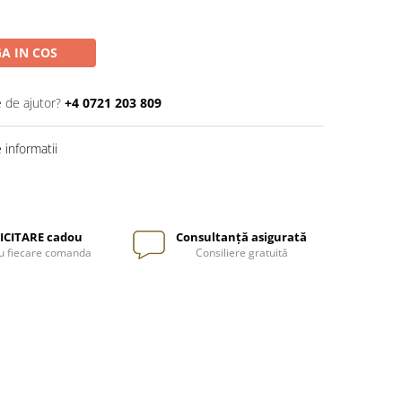
A IN COS
e de ajutor?
+4 0721 203 809
informatii
ICITARE cadou
Consultanță asigurată
u fiecare comanda
Consiliere gratuită