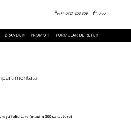
+4 0721 203 809
0,00
BRANDURI
PROMOTII
FORMULAR DE RETUR
ompartimentata
rești felicitare (maxim 300 caractere)