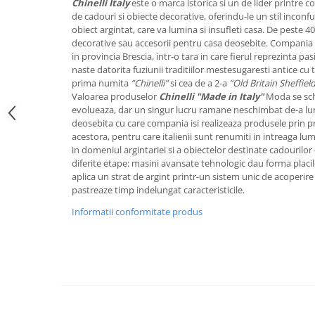
Chinelli
Italy
este o marca istorica si un de lider printre 
FRAPIERE
GEORGIA
LUCREZIA
VESTA
de cadouri si obiecte decorative, oferindu-le un stil inconf
PAHARE SI ACCESORII
SAMOA
ELISA
CORPORATE
obiect argintat, care va lumina si insufleti casa. De peste 4
SET PENTRU BĂUTURI
PIVOINE
TONDO DONI
FLOWER
decorative sau accesorii pentru casa deosebite. Compania 
in provincia Brescia, intr-o tara in care fierul reprezinta pa
TĂVI SI ACCESORII
ESMERALDA BLANC, GOLD,
ORPHOS
TABLE
naste datorita fuziunii traditiilor mestesugaresti antice cu te
PLATINUM
ACCESORII PENTRU FEMEI
CILI
BABY COLLECTION
prima numita
“Chinelli”
si cea de a 2-a
“Old Britain Sheffiel
CHARDONS GOLD, PLATINUM
SFEȘNICE
GIULIA
ROSE
Valoarea produselor
Chinelli "Made in Italy"
Moda se sch
HEMISPHERE
evolueaza, dar un singur lucru ramane neschimbat de-a lungu
RAME SI ALBUME FOTO
NETTARE DI VINO
LOVE KNOTS SILVER
deosebita cu care compania isi realizeaza produsele prin p
KHAZARD OR &AMP; PLATINE
CARAFE
NOTTE DI STELLE
WITH LOVE SILVER
acestora, pentru care italienii sunt renumiti in intreaga lu
JASPER CONRAN PLATINUM
in domeniul argintariei si a obiectelor destinate cadourilor 
FRUCTIERE ARGINTATE
PLINIO
WITH LOVE BLACK
diferite etape: masini avansate tehnologic dau forma placilo
CHINOISERIE GREEN
ACCESORII PENTRU BĂRBAȚI
YOUNG
WITH LOVE WHITE
aplica un strat de argint printr-un sistem unic de acoperire 
100 YEARS
ACCESORII PENTRU BIROU
VIP
INFINITY
pastreaze timp indelungat caracteristicile.
BLANC SUR BLANC
BOLURI DECO
PIUME
WISH
Informatii conformitate produs
GROSGRAIN
AROME DE INTERIOR
AURIS
LOVE KNOTS GOLD
LACE GOLD
TEXTILE
BOTANIC GARDEN
WITH LOVE NOUVEAU
LACE PLATINUM
BIJUTERII
STELLA
WITH LOVE GOLD
EQUESTRIA
ARANJAMENTE FLORALE
POLKA BLUE
PERNE
CHEEKY PINK