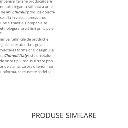
companiile italiene producatoare
undabil: eleganta rafinata a unui
0 de ani
Chinelli
produce obiecte
se afla in valea Lumezzane,
siune si traditie. Compania se
hnologia si are 2 linii principale:
d”
.
imba, tehnicile de productie
l anilor: atentia si grija
roiectarea formelor si designului
me.
Chinelli
Italy
este un etalon
de orice tip. Produsul trece prin
r de alama, carora ulterior li se
uniforma, ce reuseste astfel sa-i
PRODUSE SIMILARE