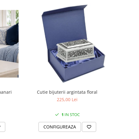
manari
Cutie bijuterii argintata floral
Set portela
farfurii 28
225,00 Lei
1
IN STOC
CONFIGUREAZA
C