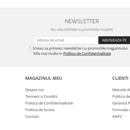
MORRIS&AMP;CO
KINGSLEY
SERENDIPITY GOLD
NEWSLETTER
SERENDIPITY PLATINUM
Nu rata ofertele si promotiile noastre
CHELSEA
MEDICEA
Vreau sa primesc newsletter cu promotiile magazinului.
CELESTIAL
Afla mai multe in
Politica de Confidentialitate
PATCHWORK WILLOW
BLUE LILY
HIBISCUS
MAGAZINUL MEU
CLIENTI
SWAN
FLORENTINE TURQUOISE
Despre noi
Metode de
ANTHEMION GREY
Termeni si Conditii
Politica d
ORCHARD
Politica de Confidentialitate
Garantia 
CREATURES OF CURIOSITY
Politica de livrare
Formular 
Contact
ANPC
JARDIN
RENAISSANCE RED