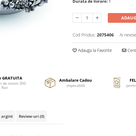
Durata de livrare:
1
ADAUG
Cod Produs:
2075406
Ai nevoi
Adauga la Favorite
Cere 
re GRATUITA
Ambalare Cadou
FEL
i de minim 300
impecabilă
pentr
Ron
 argint
Review-uri
(0)