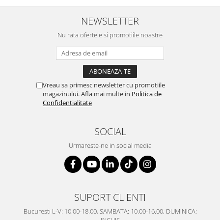
SERENDIPITY WHITE
FLOWER FESTIVAL BLUE
NEWSLETTER
FLOWER FESTIVAL RED
Nu rata ofertele si promotiile noastre
LOVE BIRDS
CHIQUE VERDE
CHIQUE ROZ
CHIQUE STRIPES VERDE
Vreau sa primesc newsletter cu promotiile
Renaissance Grey
magazinului. Afla mai multe in
Politica de
Confidentialitate
Royal White
CHIQUE STRIPES GALBEN
SOCIAL
CHIQUE GALBEN
Urmareste-ne in social media
SUPORT CLIENTI
Bucuresti L-V: 10.00-18.00, SAMBATA: 10.00-16.00, DUMINICA:
INCHIS