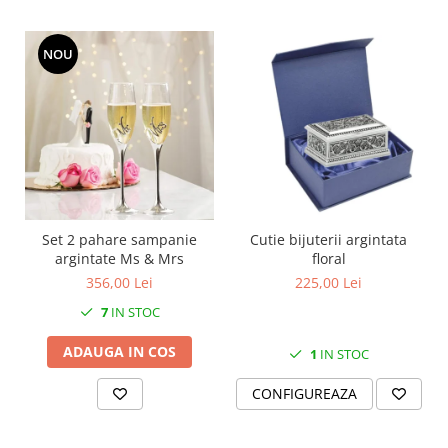
MORRIS&AMP;CO
KINGSLEY
NOU
SERENDIPITY GOLD
SERENDIPITY PLATINUM
CHELSEA
MEDICEA
CELESTIAL
PATCHWORK WILLOW
BLUE LILY
Set 2 pahare sampanie
Cutie bijuterii argintata
HIBISCUS
argintate Ms & Mrs
floral
SWAN
356,00 Lei
225,00 Lei
FLORENTINE TURQUOISE
7
IN STOC
ANTHEMION GREY
ADAUGA IN COS
ORCHARD
1
IN STOC
CREATURES OF CURIOSITY
CONFIGUREAZA
JARDIN
RENAISSANCE RED