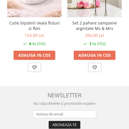
SERENDIPITY WHITE
FLOWER FESTIVAL BLUE
FLOWER FESTIVAL RED
Cutie bijuterii ovala fluturi
Set 2 pahare sampanie
LOVE BIRDS
si flori
argintate Ms & Mrs
CHIQUE VERDE
153,00 Lei
356,00 Lei
CHIQUE ROZ
9
IN STOC
7
IN STOC
CHIQUE STRIPES VERDE
Renaissance Grey
ADAUGA IN COS
ADAUGA IN COS
Royal White
CHIQUE STRIPES GALBEN
CHIQUE GALBEN
NEWSLETTER
Nu rata ofertele si promotiile noastre