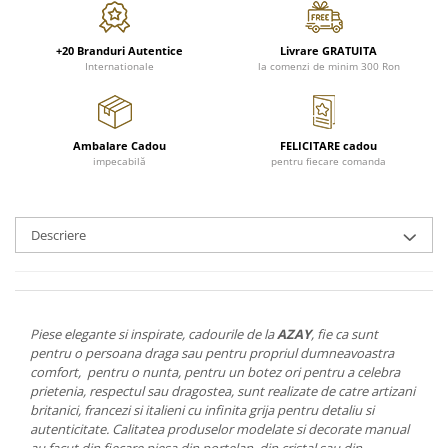
FRAPIERE
GEORGIA
LUCREZIA
VESTA
PAHARE SI ACCESORII
SAMOA
ELISA
CORPORATE
+20 Branduri Autentice
Livrare GRATUITA
SET PENTRU BĂUTURI
PIVOINE
TONDO DONI
FLOWER
Internationale
la comenzi de minim 300 Ron
TĂVI SI ACCESORII
ESMERALDA BLANC, GOLD,
ORPHOS
TABLE
PLATINUM
ACCESORII PENTRU FEMEI
CILI
BABY COLLECTION
CHARDONS GOLD, PLATINUM
SFEȘNICE
GIULIA
ROSE
Ambalare Cadou
FELICITARE cadou
HEMISPHERE
RAME SI ALBUME FOTO
NETTARE DI VINO
LOVE KNOTS SILVER
impecabilă
pentru fiecare comanda
KHAZARD OR &AMP; PLATINE
CARAFE
NOTTE DI STELLE
WITH LOVE SILVER
JASPER CONRAN PLATINUM
FRUCTIERE ARGINTATE
PLINIO
WITH LOVE BLACK
CHINOISERIE GREEN
Descriere
ACCESORII PENTRU BĂRBAȚI
YOUNG
WITH LOVE WHITE
100 YEARS
ACCESORII PENTRU BIROU
VIP
INFINITY
BLANC SUR BLANC
BOLURI DECO
PIUME
WISH
GROSGRAIN
AROME DE INTERIOR
AURIS
LOVE KNOTS GOLD
Piese elegante si inspirate, cadourile de la
AZAY
, fie ca sunt
LACE GOLD
TEXTILE
BOTANIC GARDEN
WITH LOVE NOUVEAU
pentru o persoana draga sau pentru propriul dumneavoastra
LACE PLATINUM
BIJUTERII
STELLA
WITH LOVE GOLD
comfort, pentru o nunta, pentru un botez ori pentru a celebra
EQUESTRIA
prietenia, respectul sau dragostea, sunt realizate de catre artizani
ARANJAMENTE FLORALE
britanici, francezi si italieni cu infinita grija pentru detaliu si
POLKA BLUE
PERNE
autenticitate. Calitatea produselor modelate si decorate manual
CHEEKY PINK
au facut din fiecare piesa din portelan, din cristal sau din