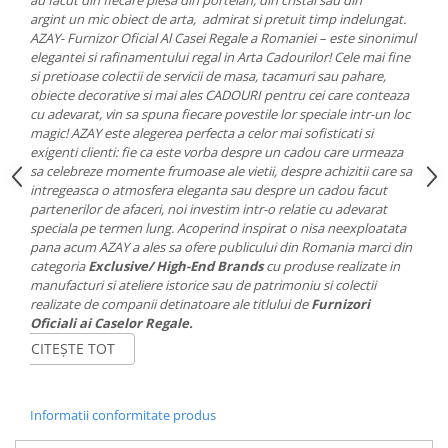
Cote Noire
argint un mic obiect de arta, admirat si pretuit timp indelungat.
ARRIS
AZAY- Furnizor Oficial Al Casei Regale a Romaniei – este sinonimul
CELESTIAL PLATINUM
elegantei si rafinamentului regal in Arta Cadourilor! Cele mai fine
CORNUCOPIA
si pretioase colectii de servicii de masa, tacamuri sau pahare,
obiecte decorative si mai ales CADOURI pentru cei care conteaza
INTAGLIO
cu adevarat, vin sa spuna fiecare povestile lor speciale intr-un loc
JASPER CONRAN GOLD
magic! AZAY este alegerea perfecta a celor mai sofisticati si
RENAISSANCE GOLD
exigenti clienti: fie ca este vorba despre un cadou care urmeaza
sa celebreze momente frumoase ale vietii, despre achizitii care sa
ANTHEMION BLUE
intregeasca o atmosfera eleganta sau despre un cadou facut
BUTTERFLY BLOOM
partenerilor de afaceri, noi investim intr-o relatie cu adevarat
speciala pe termen lung. Acoperind inspirat o nisa neexploatata
OLD COUNTRY ROSES
pana acum AZAY a ales sa ofere publicului din Romania marci din
PASHMINA
categoria
Exclusive/ High-End Brands
cu produse realizate in
SIGNET PLATINUM
manufacturi si ateliere istorice sau de patrimoniu si colectii
realizate de companii detinatoare ale titlului de
Furnizori
CELESTIAL GOLD
Oficiali ai Caselor Regale.
NATURE
CITEȘTE TOT
CHINOISERIE WHITE
JASPER CONRAN WHITE
GILDED MUSE
Informatii conformitate produs
WONDERLUST