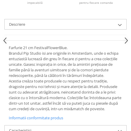
Cote Noire
impecabilă
pentru fiecare comanda
ARRIS
CELESTIAL PLATINUM
CORNUCOPIA
Descriere
INTAGLIO
JASPER CONRAN GOLD
RENAISSANCE GOLD
Farfurie 21 cm FestivalFlowerBlue.
ANTHEMION BLUE
Brandul Pip Studio isi are originile in Amsterdam, unde o echipa
entuziastă lucrează din greu în fiecare zi pentru a crea colecțiile
BUTTERFLY BLOOM
unicate. Gasesc inspirația in orice, de la amintiri prețioase de
OLD COUNTRY ROSES
familie până la aventuri uimitoare și de la comori pierdute
PASHMINA
redescoperite, până la călătorii în tărâmuri îndepărtate.
Acestia creăza toate produsele cu respect pentru tradiție,
SIGNET PLATINUM
dragoste pentru noi tehnici și mare atenție la detalii. Produsele
CELESTIAL GOLD
sunt cu adevarat atrăgătoare, neincetand dorinta de a le privi:
NATURE
clasice cu o întorsătură moderna. Colecțiile fac întotdeauna parte
dintr-un tot unitar, astfel încât să va puteti juca cu piesele după
CHINOISERIE WHITE
cum credeți de cuviință, intr-un mix&match de poveste.
JASPER CONRAN WHITE
Informatii conformitate produs
GILDED MUSE
WONDERLUST
Caracteristici