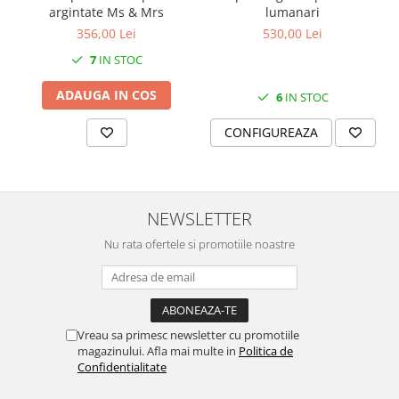
SERENDIPITY WHITE
argintate Ms & Mrs
lumanari
FLOWER FESTIVAL BLUE
356,00 Lei
530,00 Lei
FLOWER FESTIVAL RED
7
IN STOC
LOVE BIRDS
ADAUGA IN COS
6
IN STOC
CHIQUE VERDE
CHIQUE ROZ
CONFIGUREAZA
CHIQUE STRIPES VERDE
Renaissance Grey
Royal White
NEWSLETTER
CHIQUE STRIPES GALBEN
CHIQUE GALBEN
Nu rata ofertele si promotiile noastre
Vreau sa primesc newsletter cu promotiile
magazinului. Afla mai multe in
Politica de
Confidentialitate