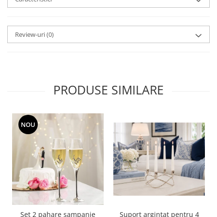
MORRIS&AMP;CO
KINGSLEY
SERENDIPITY GOLD
Review-uri
(0)
SERENDIPITY PLATINUM
CHELSEA
MEDICEA
CELESTIAL
PRODUSE SIMILARE
PATCHWORK WILLOW
BLUE LILY
HIBISCUS
NOU
SWAN
FLORENTINE TURQUOISE
ANTHEMION GREY
ORCHARD
CREATURES OF CURIOSITY
JARDIN
RENAISSANCE RED
Set 2 pahare sampanie
Suport argintat pentru 4