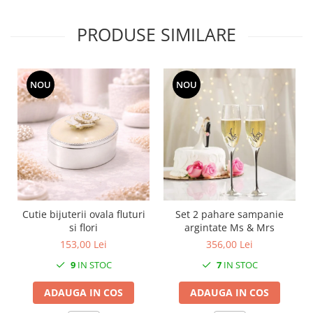
MORRIS&AMP;CO
KINGSLEY
PRODUSE SIMILARE
SERENDIPITY GOLD
SERENDIPITY PLATINUM
CHELSEA
NOU
NOU
MEDICEA
CELESTIAL
PATCHWORK WILLOW
BLUE LILY
HIBISCUS
SWAN
FLORENTINE TURQUOISE
Cutie bijuterii ovala fluturi
Set 2 pahare sampanie
si flori
argintate Ms & Mrs
ANTHEMION GREY
153,00 Lei
356,00 Lei
ORCHARD
CREATURES OF CURIOSITY
9
IN STOC
7
IN STOC
JARDIN
ADAUGA IN COS
ADAUGA IN COS
RENAISSANCE RED