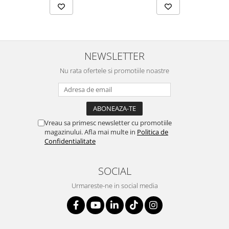
SERENDIPITY WHITE
FLOWER FESTIVAL BLUE
FLOWER FESTIVAL RED
LOVE BIRDS
NEWSLETTER
CHIQUE VERDE
Nu rata ofertele si promotiile noastre
CHIQUE ROZ
CHIQUE STRIPES VERDE
Renaissance Grey
Royal White
Vreau sa primesc newsletter cu promotiile
CHIQUE STRIPES GALBEN
magazinului. Afla mai multe in
Politica de
CHIQUE GALBEN
Confidentialitate
SOCIAL
Urmareste-ne in social media