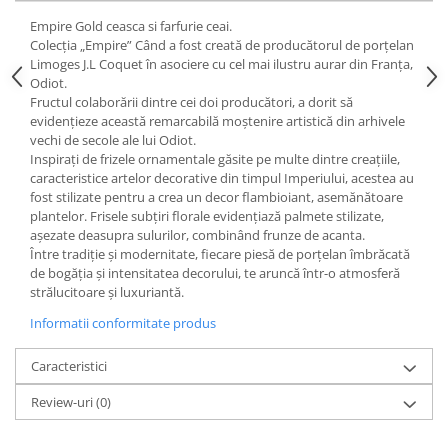
Cote Noire
ARRIS
Empire Gold ceasca si farfurie ceai.
Colecția „Empire” Când a fost creată de producătorul de porțelan
CELESTIAL PLATINUM
Limoges J.L Coquet în asociere cu cel mai ilustru aurar din Franța,
CORNUCOPIA
Odiot.
INTAGLIO
Fructul colaborării dintre cei doi producători, a dorit să
evidențieze această remarcabilă moștenire artistică din arhivele
JASPER CONRAN GOLD
vechi de secole ale lui Odiot.
RENAISSANCE GOLD
Inspirați de frizele ornamentale găsite pe multe dintre creațiile,
ANTHEMION BLUE
caracteristice artelor decorative din timpul Imperiului, acestea au
fost stilizate pentru a crea un decor flambioiant, asemănătoare
BUTTERFLY BLOOM
plantelor. Frisele subțiri florale evidențiază palmete stilizate,
OLD COUNTRY ROSES
așezate deasupra sulurilor, combinând frunze de acanta.
Între tradiție și modernitate, fiecare piesă de porțelan îmbrăcată
PASHMINA
de bogăția și intensitatea decorului, te aruncă într-o atmosferă
SIGNET PLATINUM
strălucitoare și luxuriantă.
CELESTIAL GOLD
Informatii conformitate produs
NATURE
CHINOISERIE WHITE
Caracteristici
JASPER CONRAN WHITE
Review-uri
(0)
GILDED MUSE
WONDERLUST