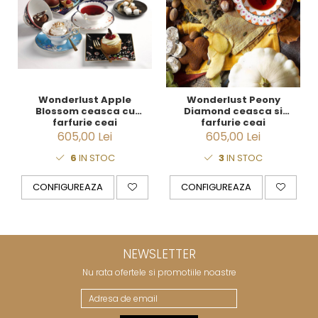
Wonderlust Apple
Wonderlust Peony
Blossom ceasca cu
Diamond ceasca si
farfurie ceai
farfurie ceai
605,00 Lei
605,00 Lei
6
IN STOC
3
IN STOC
CONFIGUREAZA
CONFIGUREAZA
NEWSLETTER
Nu rata ofertele si promotiile noastre