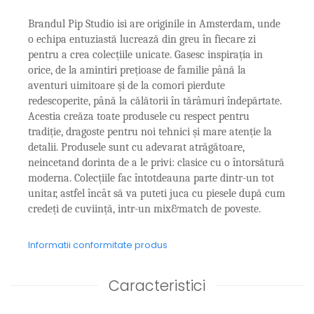
JASPER CONRAN GOLD
RENAISSANCE GOLD
Brandul Pip Studio isi are originile in Amsterdam, unde
ANTHEMION BLUE
o echipa entuziastă lucrează din greu în fiecare zi
BUTTERFLY BLOOM
pentru a crea colecțiile unicate. Gasesc inspirația in
OLD COUNTRY ROSES
orice, de la amintiri prețioase de familie până la
PASHMINA
aventuri uimitoare și de la comori pierdute
redescoperite, până la călătorii în tărâmuri îndepărtate.
SIGNET PLATINUM
Acestia creăza toate produsele cu respect pentru
CELESTIAL GOLD
tradiție, dragoste pentru noi tehnici și mare atenție la
NATURE
detalii. Produsele sunt cu adevarat atrăgătoare,
CHINOISERIE WHITE
neincetand dorinta de a le privi: clasice cu o întorsătură
JASPER CONRAN WHITE
moderna. Colecțiile fac întotdeauna parte dintr-un tot
GILDED MUSE
unitar, astfel încât să va puteti juca cu piesele după cum
WONDERLUST
credeți de cuviință, intr-un mix&match de poveste.
MORRIS&AMP;CO
KINGSLEY
Informatii conformitate produs
SERENDIPITY GOLD
SERENDIPITY PLATINUM
Caracteristici
CHELSEA
MEDICEA