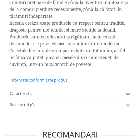
Cote Noire
amintiri prețioase de familie până la aventuri uimitoare și
ARRIS
de la comori pierdute redescoperite, până la călătorii în
CELESTIAL PLATINUM
tărâmuri îndepărtate.
CORNUCOPIA
Acestia creăza toate produsele cu respect pentru tradiție,
dragoste pentru noi tehnici și mare atenție la detalii.
INTAGLIO
Produsele sunt cu adevarat atrăgătoare, neincetand
JASPER CONRAN GOLD
dorinta de a le privi: clasice cu o întorsătură moderna.
RENAISSANCE GOLD
Colecțiile fac întotdeauna parte dintr-un tot unitar, astfel
ANTHEMION BLUE
încât să va puteti juca cu piesele după cum credeți de
BUTTERFLY BLOOM
cuviință, intr-un mix&match de poveste.
OLD COUNTRY ROSES
PASHMINA
Informatii conformitate produs
SIGNET PLATINUM
Caracteristici
CELESTIAL GOLD
NATURE
Review-uri
(0)
CHINOISERIE WHITE
JASPER CONRAN WHITE
GILDED MUSE
RECOMANDARI
WONDERLUST