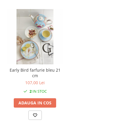
MORRIS&AMP;CO
KINGSLEY
SERENDIPITY GOLD
SERENDIPITY PLATINUM
CHELSEA
MEDICEA
CELESTIAL
PATCHWORK WILLOW
BLUE LILY
Early Bird farfurie bleu 21
HIBISCUS
cm
SWAN
107,00 Lei
FLORENTINE TURQUOISE
2
IN STOC
ANTHEMION GREY
ADAUGA IN COS
ORCHARD
CREATURES OF CURIOSITY
JARDIN
RENAISSANCE RED