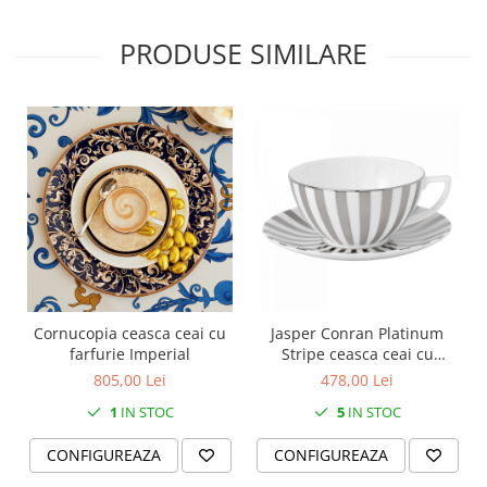
SERENDIPITY WHITE
FLOWER FESTIVAL BLUE
PRODUSE SIMILARE
FLOWER FESTIVAL RED
LOVE BIRDS
CHIQUE VERDE
CHIQUE ROZ
CHIQUE STRIPES VERDE
Renaissance Grey
Royal White
CHIQUE STRIPES GALBEN
CHIQUE GALBEN
Cornucopia ceasca ceai cu
Jasper Conran Platinum
farfurie Imperial
Stripe ceasca ceai cu
farfurie
805,00 Lei
478,00 Lei
1
IN STOC
5
IN STOC
CONFIGUREAZA
CONFIGUREAZA