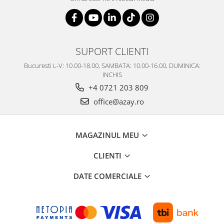
SERENDIPITY WHITE
FLOWER FESTIVAL BLUE
FLOWER FESTIVAL RED
LOVE BIRDS
SUPORT CLIENTI
CHIQUE VERDE
Bucuresti L-V: 10.00-18.00, SAMBATA: 10.00-16.00, DUMINICA:
CHIQUE ROZ
INCHIS
CHIQUE STRIPES VERDE
+4 0721 203 809
Renaissance Grey
office@azay.ro
Royal White
CHIQUE STRIPES GALBEN
CHIQUE GALBEN
MAGAZINUL MEU
CLIENTI
DATE COMERCIALE