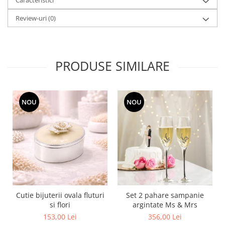
Cote Noire
ARRIS
Review-uri
(0)
CELESTIAL PLATINUM
CORNUCOPIA
INTAGLIO
PRODUSE SIMILARE
JASPER CONRAN GOLD
RENAISSANCE GOLD
ANTHEMION BLUE
BUTTERFLY BLOOM
NOU
NOU
OLD COUNTRY ROSES
PASHMINA
SIGNET PLATINUM
CELESTIAL GOLD
NATURE
CHINOISERIE WHITE
JASPER CONRAN WHITE
Cutie bijuterii ovala fluturi
Set 2 pahare sampanie
si flori
argintate Ms & Mrs
GILDED MUSE
153,00 Lei
356,00 Lei
WONDERLUST