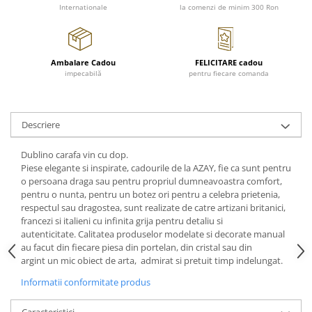
FRAPIERE
GEORGIA
LUCREZIA
VESTA
Internationale
la comenzi de minim 300 Ron
PAHARE SI ACCESORII
SAMOA
ELISA
CORPORATE
SET PENTRU BĂUTURI
PIVOINE
TONDO DONI
FLOWER
TĂVI SI ACCESORII
ESMERALDA BLANC, GOLD,
ORPHOS
TABLE
Ambalare Cadou
FELICITARE cadou
PLATINUM
impecabilă
pentru fiecare comanda
ACCESORII PENTRU FEMEI
CILI
BABY COLLECTION
CHARDONS GOLD, PLATINUM
SFEȘNICE
GIULIA
ROSE
HEMISPHERE
RAME SI ALBUME FOTO
NETTARE DI VINO
LOVE KNOTS SILVER
Descriere
KHAZARD OR &AMP; PLATINE
CARAFE
NOTTE DI STELLE
WITH LOVE SILVER
JASPER CONRAN PLATINUM
FRUCTIERE ARGINTATE
PLINIO
WITH LOVE BLACK
Dublino carafa vin cu dop.
CHINOISERIE GREEN
ACCESORII PENTRU BĂRBAȚI
YOUNG
WITH LOVE WHITE
Piese elegante si inspirate, cadourile de la AZAY, fie ca sunt pentru
o persoana draga sau pentru propriul dumneavoastra comfort,
100 YEARS
ACCESORII PENTRU BIROU
VIP
INFINITY
pentru o nunta, pentru un botez ori pentru a celebra prietenia,
BLANC SUR BLANC
BOLURI DECO
PIUME
WISH
respectul sau dragostea, sunt realizate de catre artizani britanici,
GROSGRAIN
francezi si italieni cu infinita grija pentru detaliu si
AROME DE INTERIOR
AURIS
LOVE KNOTS GOLD
autenticitate. Calitatea produselor modelate si decorate manual
LACE GOLD
TEXTILE
BOTANIC GARDEN
WITH LOVE NOUVEAU
au facut din fiecare piesa din portelan, din cristal sau din
LACE PLATINUM
BIJUTERII
STELLA
WITH LOVE GOLD
argint un mic obiect de arta, admirat si pretuit timp indelungat.
EQUESTRIA
ARANJAMENTE FLORALE
Informatii conformitate produs
POLKA BLUE
PERNE
CHEEKY PINK
Caracteristici