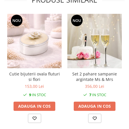
SERENDIPITY WHITE
FLOWER FESTIVAL BLUE
FLOWER FESTIVAL RED
NOU
NOU
LOVE BIRDS
CHIQUE VERDE
CHIQUE ROZ
CHIQUE STRIPES VERDE
Renaissance Grey
Royal White
CHIQUE STRIPES GALBEN
Cutie bijuterii ovala fluturi
Set 2 pahare sampanie
CHIQUE GALBEN
si flori
argintate Ms & Mrs
153,00 Lei
356,00 Lei
9
IN STOC
7
IN STOC
ADAUGA IN COS
ADAUGA IN COS