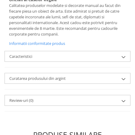
MORRIS&AMP;CO
Calitatea produselor modelate si decorate manual au facut din
fiecare piesa un obiect de arta. Este admirat si pretuit de catre
KINGSLEY
capetele incoronate ale lumii, sefi de stat, diplomati si
SERENDIPITY GOLD
personalitati internationale. Acest cadou este potrivit pentru
SERENDIPITY PLATINUM
evenimentele de 8 martie. Este recomandat pentru cadourile
corporate pentru companii.
CHELSEA
Informatii conformitate produs
MEDICEA
CELESTIAL
Caracteristici
PATCHWORK WILLOW
BLUE LILY
HIBISCUS
Curatarea produsului din argint
SWAN
FLORENTINE TURQUOISE
ANTHEMION GREY
Review-uri
(0)
ORCHARD
CREATURES OF CURIOSITY
JARDIN
RENAISSANCE RED
PRODUSE SIMILARE