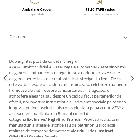
Cote Noire
ARRIS
Ambalare Cadou
FELICITARE cadou
CELESTIAL PLATINUM
impecabilă
pentru fiecare comanda
CORNUCOPIA
INTAGLIO
Descriere
JASPER CONRAN GOLD
RENAISSANCE GOLD
ANTHEMION BLUE
Dop argintat pt.sticla cu detaliu negru.
BUTTERFLY BLOOM
AZAY- Furnizor Oficial Al Casei Regale a Romaniei – este sinonimul
OLD COUNTRY ROSES
elegantei si rafinamentului regal in Arta Cadourilor! AZAY este
PASHMINA
alegerea perfecta a celor mai sofisticati si exigenti client. Fie ca
este vorba despre un cadou care urmeaza sa celebreze momente
SIGNET PLATINUM
frumoase ale vietii, despre achizitii care sa intregeasca o
CELESTIAL GOLD
atmosfera eleganta sau despre un cadou facut partenerilor de
NATURE
afaceri, noi investim intr-o relatie cu adevarat speciala pe termen
lung. Acoperind inspirat o nisa neexploatata pana acum, AZAY a
CHINOISERIE WHITE
ales sa ofere publicului din Romania marci din
JASPER CONRAN WHITE
categoria
Exclusive/ High-End Brands.
Produse realizate in
manufacturi si ateliere istorice sau de patrimoniu si colectii
GILDED MUSE
realizate de companii detinatoare ale titlului de
Furnizori
WONDERLUST
Oficiali ai Caselor Regale