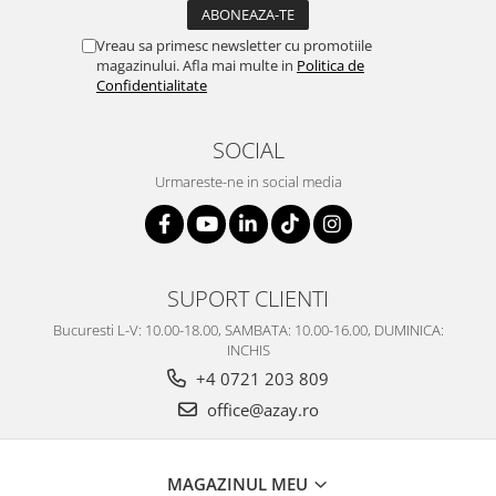
SERENDIPITY WHITE
FLOWER FESTIVAL BLUE
Vreau sa primesc newsletter cu promotiile
magazinului. Afla mai multe in
Politica de
FLOWER FESTIVAL RED
Confidentialitate
LOVE BIRDS
CHIQUE VERDE
SOCIAL
CHIQUE ROZ
Urmareste-ne in social media
CHIQUE STRIPES VERDE
Renaissance Grey
Royal White
CHIQUE STRIPES GALBEN
SUPORT CLIENTI
CHIQUE GALBEN
Bucuresti L-V: 10.00-18.00, SAMBATA: 10.00-16.00, DUMINICA:
INCHIS
+4 0721 203 809
office@azay.ro
MAGAZINUL MEU