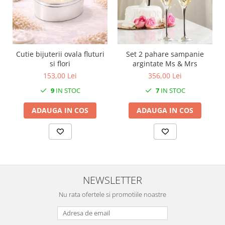
MORRIS&AMP;CO
KINGSLEY
SERENDIPITY GOLD
SERENDIPITY PLATINUM
Cutie bijuterii ovala fluturi
Set 2 pahare sampanie
CHELSEA
si flori
argintate Ms & Mrs
MEDICEA
153,00 Lei
356,00 Lei
CELESTIAL
9
IN STOC
7
IN STOC
PATCHWORK WILLOW
ADAUGA IN COS
ADAUGA IN COS
BLUE LILY
HIBISCUS
SWAN
FLORENTINE TURQUOISE
ANTHEMION GREY
ORCHARD
NEWSLETTER
CREATURES OF CURIOSITY
Nu rata ofertele si promotiile noastre
JARDIN
RENAISSANCE RED