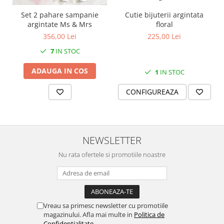
SERENDIPITY WHITE
Set 2 pahare sampanie
Cutie bijuterii argintata
FLOWER FESTIVAL BLUE
argintate Ms & Mrs
floral
FLOWER FESTIVAL RED
356,00 Lei
225,00 Lei
LOVE BIRDS
7
IN STOC
CHIQUE VERDE
CHIQUE ROZ
ADAUGA IN COS
1
IN STOC
CHIQUE STRIPES VERDE
CONFIGUREAZA
Renaissance Grey
Royal White
CHIQUE STRIPES GALBEN
CHIQUE GALBEN
NEWSLETTER
Nu rata ofertele si promotiile noastre
Vreau sa primesc newsletter cu promotiile
magazinului. Afla mai multe in
Politica de
Confidentialitate