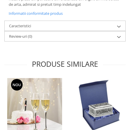
MORRIS&AMP;CO
de arta, admirat si pretuit timp indelungat
KINGSLEY
Informatii conformitate produs
SERENDIPITY GOLD
Caracteristici
SERENDIPITY PLATINUM
CHELSEA
Review-uri
(0)
MEDICEA
CELESTIAL
PATCHWORK WILLOW
PRODUSE SIMILARE
BLUE LILY
HIBISCUS
SWAN
NOU
FLORENTINE TURQUOISE
ANTHEMION GREY
ORCHARD
CREATURES OF CURIOSITY
JARDIN
RENAISSANCE RED