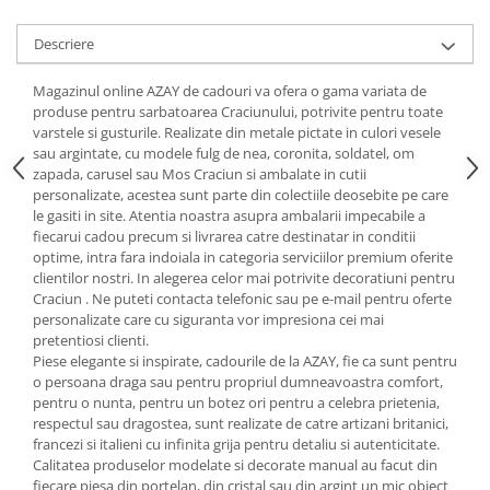
Cote Noire
ARRIS
Descriere
CELESTIAL PLATINUM
CORNUCOPIA
Magazinul online AZAY de cadouri va ofera o gama variata de
INTAGLIO
produse pentru sarbatoarea Craciunului, potrivite pentru toate
varstele si gusturile. Realizate din metale pictate in culori vesele
JASPER CONRAN GOLD
sau argintate, cu modele fulg de nea, coronita, soldatel, om
RENAISSANCE GOLD
zapada, carusel sau Mos Craciun si ambalate in cutii
ANTHEMION BLUE
personalizate, acestea sunt parte din colectiile deosebite pe care
le gasiti in site. Atentia noastra asupra ambalarii impecabile a
BUTTERFLY BLOOM
fiecarui cadou precum si livrarea catre destinatar in conditii
OLD COUNTRY ROSES
optime, intra fara indoiala in categoria serviciilor premium oferite
clientilor nostri. In alegerea celor mai potrivite decoratiuni pentru
PASHMINA
Craciun . Ne puteti contacta telefonic sau pe e-mail pentru oferte
SIGNET PLATINUM
personalizate care cu siguranta vor impresiona cei mai
CELESTIAL GOLD
pretentiosi clienti.
Piese elegante si inspirate, cadourile de la AZAY, fie ca sunt pentru
NATURE
o persoana draga sau pentru propriul dumneavoastra comfort,
CHINOISERIE WHITE
pentru o nunta, pentru un botez ori pentru a celebra prietenia,
JASPER CONRAN WHITE
respectul sau dragostea, sunt realizate de catre artizani britanici,
francezi si italieni cu infinita grija pentru detaliu si autenticitate.
GILDED MUSE
Calitatea produselor modelate si decorate manual au facut din
WONDERLUST
fiecare piesa din portelan, din cristal sau din argint un mic obiect