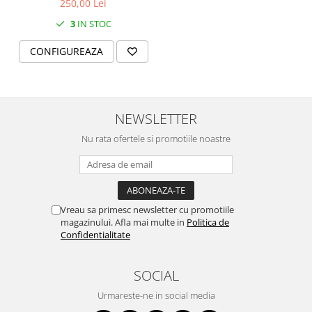
250,00 Lei
SERENDIPITY WHITE
FLOWER FESTIVAL BLUE
3
IN STOC
FLOWER FESTIVAL RED
CONFIGUREAZA
LOVE BIRDS
CHIQUE VERDE
CHIQUE ROZ
CHIQUE STRIPES VERDE
NEWSLETTER
Renaissance Grey
Nu rata ofertele si promotiile noastre
Royal White
CHIQUE STRIPES GALBEN
CHIQUE GALBEN
Vreau sa primesc newsletter cu promotiile
magazinului. Afla mai multe in
Politica de
Confidentialitate
SOCIAL
Urmareste-ne in social media