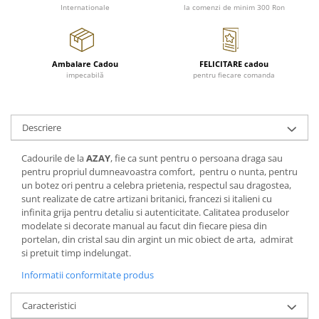
FRAPIERE
GEORGIA
LUCREZIA
VESTA
Internationale
la comenzi de minim 300 Ron
PAHARE SI ACCESORII
SAMOA
ELISA
CORPORATE
SET PENTRU BĂUTURI
PIVOINE
TONDO DONI
FLOWER
TĂVI SI ACCESORII
ESMERALDA BLANC, GOLD,
ORPHOS
TABLE
Ambalare Cadou
FELICITARE cadou
PLATINUM
impecabilă
pentru fiecare comanda
ACCESORII PENTRU FEMEI
CILI
BABY COLLECTION
CHARDONS GOLD, PLATINUM
SFEȘNICE
GIULIA
ROSE
HEMISPHERE
RAME SI ALBUME FOTO
NETTARE DI VINO
LOVE KNOTS SILVER
Descriere
KHAZARD OR &AMP; PLATINE
CARAFE
NOTTE DI STELLE
WITH LOVE SILVER
JASPER CONRAN PLATINUM
FRUCTIERE ARGINTATE
PLINIO
WITH LOVE BLACK
Cadourile de la
AZAY
, fie ca sunt pentru o persoana draga sau
CHINOISERIE GREEN
ACCESORII PENTRU BĂRBAȚI
YOUNG
WITH LOVE WHITE
pentru propriul dumneavoastra comfort, pentru o nunta, pentru
un botez ori pentru a celebra prietenia, respectul sau dragostea,
100 YEARS
ACCESORII PENTRU BIROU
VIP
INFINITY
sunt realizate de catre artizani britanici, francezi si italieni cu
BLANC SUR BLANC
BOLURI DECO
PIUME
WISH
infinita grija pentru detaliu si autenticitate. Calitatea produselor
GROSGRAIN
modelate si decorate manual au facut din fiecare piesa din
AROME DE INTERIOR
AURIS
LOVE KNOTS GOLD
portelan, din cristal sau din argint un mic obiect de arta, admirat
LACE GOLD
TEXTILE
BOTANIC GARDEN
WITH LOVE NOUVEAU
si pretuit timp indelungat.
LACE PLATINUM
BIJUTERII
STELLA
WITH LOVE GOLD
Informatii conformitate produs
EQUESTRIA
ARANJAMENTE FLORALE
POLKA BLUE
PERNE
Caracteristici
CHEEKY PINK