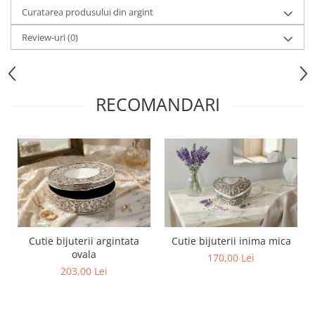
Cote Noire
Curatarea produsului din argint
ARRIS
CELESTIAL PLATINUM
Review-uri
(0)
CORNUCOPIA
INTAGLIO
JASPER CONRAN GOLD
RECOMANDARI
RENAISSANCE GOLD
ANTHEMION BLUE
BUTTERFLY BLOOM
OLD COUNTRY ROSES
PASHMINA
SIGNET PLATINUM
CELESTIAL GOLD
NATURE
Cutie bijuterii argintata
Cutie bijuterii inima mica
CHINOISERIE WHITE
ovala
170,00 Lei
JASPER CONRAN WHITE
203,00 Lei
GILDED MUSE
WONDERLUST