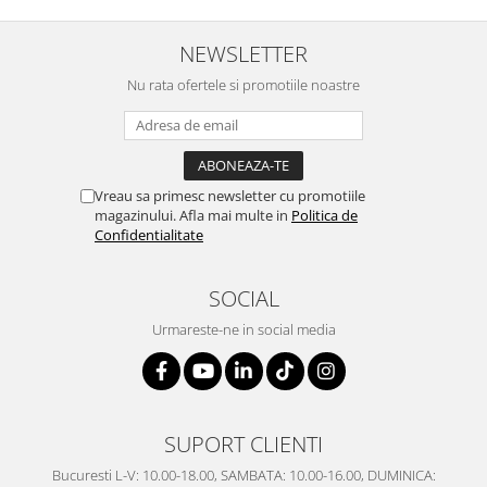
SERENDIPITY WHITE
FLOWER FESTIVAL BLUE
NEWSLETTER
FLOWER FESTIVAL RED
Nu rata ofertele si promotiile noastre
LOVE BIRDS
CHIQUE VERDE
CHIQUE ROZ
CHIQUE STRIPES VERDE
Vreau sa primesc newsletter cu promotiile
Renaissance Grey
magazinului. Afla mai multe in
Politica de
Confidentialitate
Royal White
CHIQUE STRIPES GALBEN
CHIQUE GALBEN
SOCIAL
Urmareste-ne in social media
SUPORT CLIENTI
Bucuresti L-V: 10.00-18.00, SAMBATA: 10.00-16.00, DUMINICA: