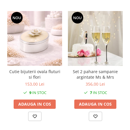
MORRIS&AMP;CO
KINGSLEY
NOU
NOU
SERENDIPITY GOLD
SERENDIPITY PLATINUM
CHELSEA
MEDICEA
CELESTIAL
PATCHWORK WILLOW
BLUE LILY
Cutie bijuterii ovala fluturi
Set 2 pahare sampanie
HIBISCUS
si flori
argintate Ms & Mrs
SWAN
153,00 Lei
356,00 Lei
FLORENTINE TURQUOISE
9
IN STOC
7
IN STOC
ANTHEMION GREY
ORCHARD
ADAUGA IN COS
ADAUGA IN COS
CREATURES OF CURIOSITY
JARDIN
RENAISSANCE RED