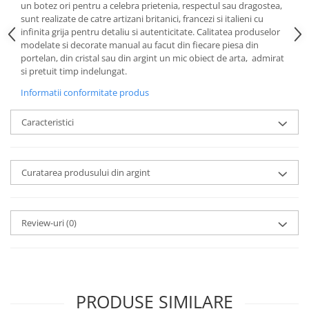
Cote Noire
un botez ori pentru a celebra prietenia, respectul sau dragostea,
ARRIS
sunt realizate de catre artizani britanici, francezi si italieni cu
infinita grija pentru detaliu si autenticitate. Calitatea produselor
CELESTIAL PLATINUM
modelate si decorate manual au facut din fiecare piesa din
CORNUCOPIA
portelan, din cristal sau din argint un mic obiect de arta, admirat
INTAGLIO
si pretuit timp indelungat.
JASPER CONRAN GOLD
Informatii conformitate produs
RENAISSANCE GOLD
ANTHEMION BLUE
Caracteristici
BUTTERFLY BLOOM
OLD COUNTRY ROSES
Curatarea produsului din argint
PASHMINA
SIGNET PLATINUM
CELESTIAL GOLD
Review-uri
(0)
NATURE
CHINOISERIE WHITE
JASPER CONRAN WHITE
GILDED MUSE
PRODUSE SIMILARE
WONDERLUST