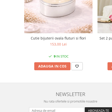
MORRIS&AMP;CO
KINGSLEY
SERENDIPITY GOLD
SERENDIPITY PLATINUM
CHELSEA
MEDICEA
Cutie bijuterii ovala fluturi si flori
Set 2 p
CELESTIAL
153,00 Lei
PATCHWORK WILLOW
BLUE LILY
9
IN STOC
HIBISCUS
ADAUGA IN COS
SWAN
FLORENTINE TURQUOISE
ANTHEMION GREY
ORCHARD
NEWSLETTER
CREATURES OF CURIOSITY
JARDIN
Nu rata ofertele si promotiile noastre
RENAISSANCE RED