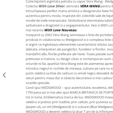
Cutie bijuterii argintata patrata cu capac Vera Wang - We
FRAPIERE
GEORGIA
LUCREZIA
VESTA
Colectia
With Love Silver
, semnata
VERA WANG
pentru l
PAHARE SI ACCESORII
SAMOA
ELISA
CORPORATE
intruchipeaza perfect mana artistica a designerului New Yo
SET PENTRU BĂUTURI
PIVOINE
TONDO DONI
FLOWER
autentica pentru moda. Inspirate din colectiile sale de biju
model de inele intersectate. Simbolizand eternitatea iubirii
TĂVI SI ACCESORII
ESMERALDA BLANC, GOLD,
ORPHOS
TABLE
sarbatoare a dragostei si a angajamentului. Vezi si With L
PLATINUM
ACCESORII PENTRU FEMEI
CILI
BABY COLLECTION
mai recenta
With Love Nouveau
.
CHARDONS GOLD, PLATINUM
SFEȘNICE
GIULIA
ROSE
Incepand cu 2002 Vera Wang semneaza o linie de portelanu
HEMISPHERE
produse in colaborarea cu Wedgwood si o complexa linie 
RAME SI ALBUME FOTO
NETTARE DI VINO
LOVE KNOTS SILVER
si argint ce inglobeaza elementele caracteristice stilului sau a
KHAZARD OR &AMP; PLATINE
CARAFE
NOTTE DI STELLE
WITH LOVE SILVER
delicate, interpretari ale panglicilor, fundelor si florilor, 
JASPER CONRAN PLATINUM
FRUCTIERE ARGINTATE
PLINIO
WITH LOVE BLACK
trandafirii albi, florile preferate ale Verei. Toate piesele su
pretioase si trainice, cu design clasic si contemporan sunt 
CHINOISERIE GREEN
ACCESORII PENTRU BĂRBAȚI
YOUNG
WITH LOVE WHITE
oriunde isi fac aparitia! Vera Wang este de asemenea apreci
100 YEARS
ACCESORII PENTRU BIROU
VIP
INFINITY
introdus negrul in rochiile de mireasa, culoare pe care nu ez
BLANC SUR BLANC
putin celebra sa linie de cadouri cu email negru deosebit de
BOLURI DECO
PIUME
WISH
seturi pentru masa dar si obiecte decorative si mici cadour
GROSGRAIN
AROME DE INTERIOR
AURIS
LOVE KNOTS GOLD
ocaziile speciale.
LACE GOLD
TEXTILE
BOTANIC GARDEN
WITH LOVE NOUVEAU
Cand spui WEDGWOOD – spui autenticitate, excelenta, eliti
LACE PLATINUM
1759 pana azi si mai ales spui MARCA BRITANICA DE POR
BIJUTERII
STELLA
WITH LOVE GOLD
tot in lume. Emblematica marca de lux, WEDGWOOD inseam
EQUESTRIA
ARANJAMENTE FLORALE
celebru si pretios prin traditie, prin calitati, prin puterea 
POLKA BLUE
PERNE
(Jasper-ul), un stil (Wedgwood) si o culoare (Blue Wedgwood
CHEEKY PINK
WEDGWOOD a devenit celebra la doar 7 ani de la infiintare a