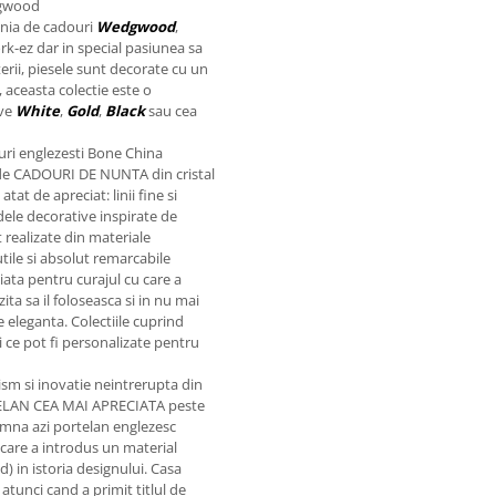
dgwood
inia de cadouri
Wedgwood
,
rk-ez dar in special pasiunea sa
terii, piesele sunt decorate cu un
, aceasta colectie este o
ove
White
,
Gold
,
Black
sau cea
ri englezesti Bone China
de CADOURI DE NUNTA din cristal
tat de apreciat: linii fine si
modele decorative inspirate de
nt realizate din materiale
utile si absolut remarcabile
ata pentru curajul cu care a
ita sa il foloseasca si in nu mai
 eleganta. Colectiile cuprind
i ce pot fi personalizate pentru
sm si inovatie neintrerupta din
TELAN CEA MAI APRECIATA peste
na azi portelan englezesc
cu care a introdus un material
) in istoria designului. Casa
tunci cand a primit titlul de