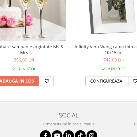
ahare sampanie argintate Ms &
Infinity Vera Wang rama foto a
Mrs
10x15cm
356,00 Lei
742,00 Lei
7
IN STOC
2
IN STOC
ADAUGA IN COS
CONFIGUREAZA
SOCIAL
Urmareste-ne in social media
B