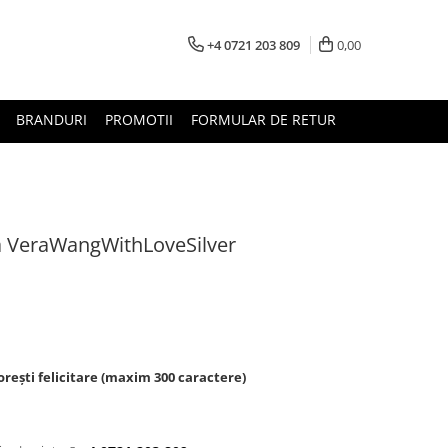
+4 0721 203 809
0,00
BRANDURI
PROMOTII
FORMULAR DE RETUR
ata VeraWangWithLoveSilver
rești felicitare (maxim 300 caractere)