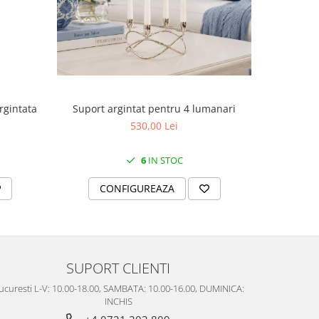
Suport argintat pentru 4 lumanari
rgintata
Cutie
530,00 Lei
6
IN STOC
CONFIGUREAZA
C
SUPORT CLIENTI
ucuresti L-V: 10.00-18.00, SAMBATA: 10.00-16.00, DUMINICA:
INCHIS