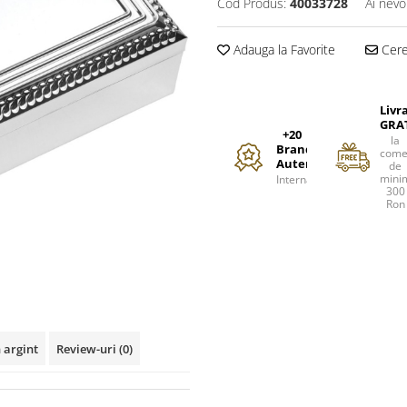
Cod Produs:
40033728
Ai nevo
Adauga la Favorite
Cere 
Livr
GRA
+20
la
Branduri
come
Autentice
de
mini
Internationale
300
Ron
 argint
Review-uri
(0)