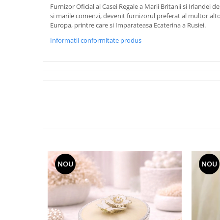
Cote Noire
Furnizor Oficial al Casei Regale a Marii Britanii si Irlandei 
ARRIS
si marile comenzi, devenit furnizorul preferat al multor alto
CELESTIAL PLATINUM
Europa, printre care si Imparateasa Ecaterina a Rusiei.
CORNUCOPIA
Informatii conformitate produs
INTAGLIO
JASPER CONRAN GOLD
RENAISSANCE GOLD
ANTHEMION BLUE
BUTTERFLY BLOOM
OLD COUNTRY ROSES
PASHMINA
SIGNET PLATINUM
CELESTIAL GOLD
NATURE
NOU
NOU
CHINOISERIE WHITE
JASPER CONRAN WHITE
GILDED MUSE
WONDERLUST