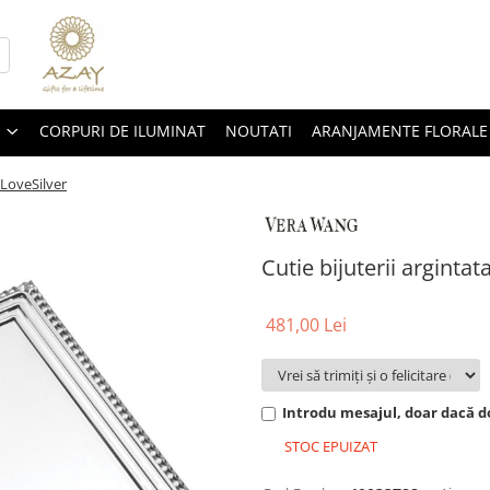
CORPURI DE ILUMINAT
NOUTATI
ARANJAMENTE FLORALE
hLoveSilver
Cutie bijuterii argint
481,00 Lei
Introdu mesajul, doar dacă do
STOC EPUIZAT