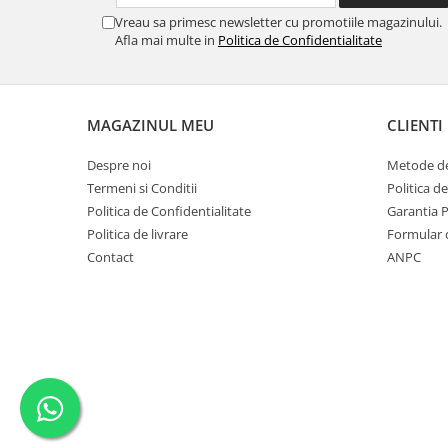
SERENDIPITY WHITE
Vreau sa primesc newsletter cu promotiile magazinului.
FLOWER FESTIVAL BLUE
Afla mai multe in
Politica de Confidentialitate
FLOWER FESTIVAL RED
LOVE BIRDS
CHIQUE VERDE
MAGAZINUL MEU
CLIENTI
CHIQUE ROZ
CHIQUE STRIPES VERDE
Despre noi
Metode de
Termeni si Conditii
Politica d
Renaissance Grey
Politica de Confidentialitate
Garantia 
Royal White
Politica de livrare
Formular 
CHIQUE STRIPES GALBEN
Contact
ANPC
CHIQUE GALBEN