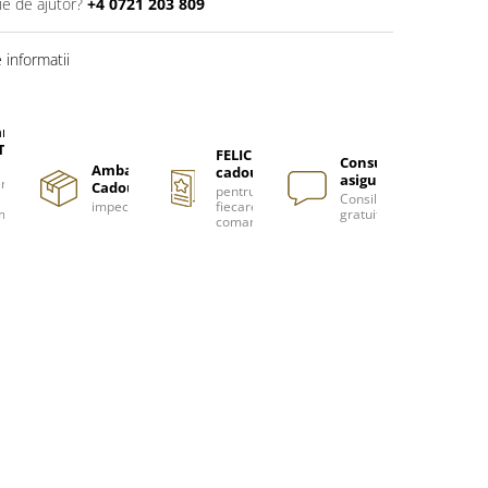
ie de ajutor?
+4 0721 203 809
informatii
are
TUITA
FELICITARE
Consultanță
Ambalare
cadou
asigurată
nzi
Cadou
pentru
Consiliere
impecabilă
fiecare
m
gratuită
comanda