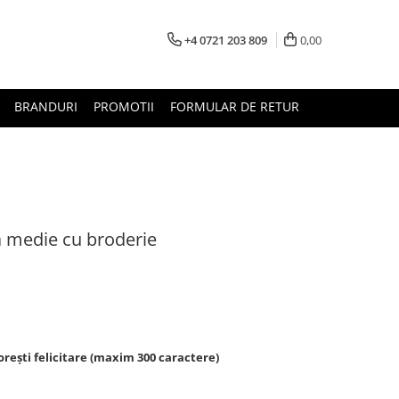
+4 0721 203 809
0,00
BRANDURI
PROMOTII
FORMULAR DE RETUR
ta medie cu broderie
rești felicitare (maxim 300 caractere)