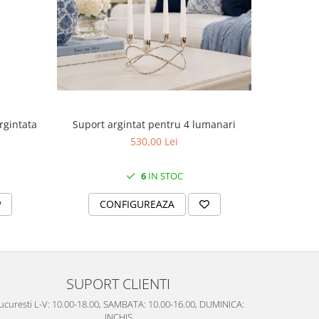
Suport argintat pentru 4 lumanari
rgintata
Cutie
530,00 Lei
6
IN STOC
CONFIGUREAZA
C
SUPORT CLIENTI
ucuresti L-V: 10.00-18.00, SAMBATA: 10.00-16.00, DUMINICA:
INCHIS