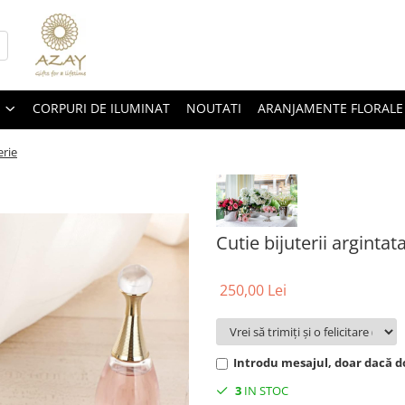
CORPURI DE ILUMINAT
NOUTATI
ARANJAMENTE FLORALE
erie
Cutie bijuterii arginta
250,00 Lei
Introdu mesajul, doar dacă do
3
IN STOC