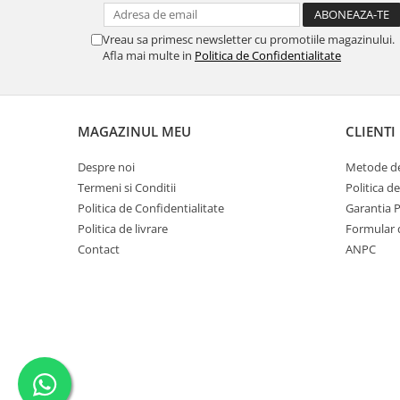
MORRIS&AMP;CO
KINGSLEY
Vreau sa primesc newsletter cu promotiile magazinului.
Afla mai multe in
Politica de Confidentialitate
SERENDIPITY GOLD
SERENDIPITY PLATINUM
CHELSEA
MEDICEA
MAGAZINUL MEU
CLIENTI
CELESTIAL
Despre noi
Metode de
PATCHWORK WILLOW
Termeni si Conditii
Politica d
BLUE LILY
Politica de Confidentialitate
Garantia 
HIBISCUS
Politica de livrare
Formular 
SWAN
Contact
ANPC
FLORENTINE TURQUOISE
ANTHEMION GREY
ORCHARD
CREATURES OF CURIOSITY
JARDIN
RENAISSANCE RED