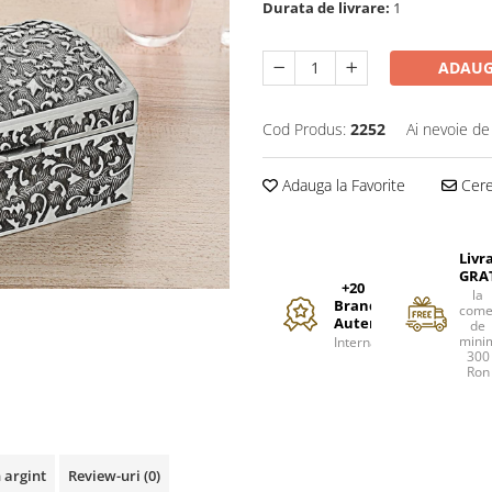
Durata de livrare:
1
ADAUG
Cod Produs:
2252
Ai nevoie de
Adauga la Favorite
Cere 
Livr
GRA
+20
la
Branduri
come
Autentice
de
mini
Internationale
300
Ron
 argint
Review-uri
(0)