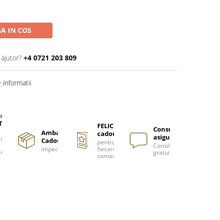
A IN COS
 ajutor?
+4 0721 203 809
informatii
are
TUITA
FELICITARE
Consultanță
Ambalare
cadou
asigurată
nzi
Cadou
pentru
Consiliere
impecabilă
fiecare
m
gratuită
comanda