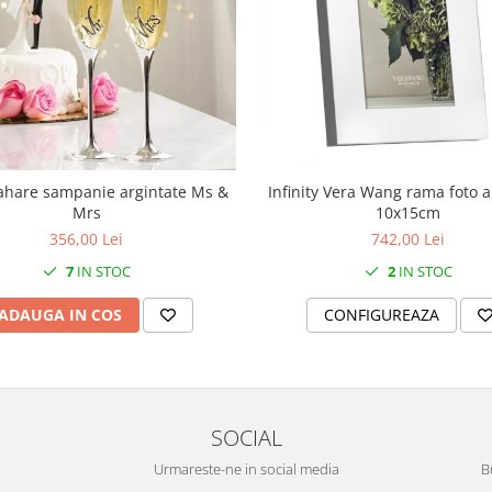
ahare sampanie argintate Ms &
Infinity Vera Wang rama foto a
Mrs
10x15cm
356,00 Lei
742,00 Lei
7
IN STOC
2
IN STOC
ADAUGA IN COS
CONFIGUREAZA
SOCIAL
Urmareste-ne in social media
B