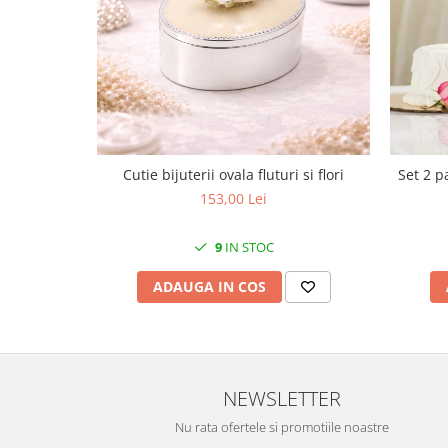
Cote Noire
ARRIS
CELESTIAL PLATINUM
CORNUCOPIA
INTAGLIO
JASPER CONRAN GOLD
RENAISSANCE GOLD
Cutie bijuterii ovala fluturi si flori
Set 2 p
ANTHEMION BLUE
153,00 Lei
BUTTERFLY BLOOM
OLD COUNTRY ROSES
9
IN STOC
PASHMINA
SIGNET PLATINUM
ADAUGA IN COS
CELESTIAL GOLD
NATURE
CHINOISERIE WHITE
JASPER CONRAN WHITE
NEWSLETTER
GILDED MUSE
Nu rata ofertele si promotiile noastre
WONDERLUST