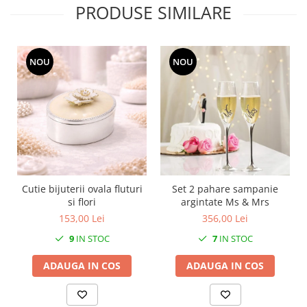
PRODUSE SIMILARE
MORRIS&AMP;CO
KINGSLEY
SERENDIPITY GOLD
NOU
NOU
SERENDIPITY PLATINUM
CHELSEA
MEDICEA
CELESTIAL
PATCHWORK WILLOW
BLUE LILY
HIBISCUS
SWAN
Cutie bijuterii ovala fluturi
Set 2 pahare sampanie
si flori
argintate Ms & Mrs
FLORENTINE TURQUOISE
153,00 Lei
356,00 Lei
ANTHEMION GREY
9
IN STOC
7
IN STOC
ORCHARD
CREATURES OF CURIOSITY
ADAUGA IN COS
ADAUGA IN COS
JARDIN
RENAISSANCE RED