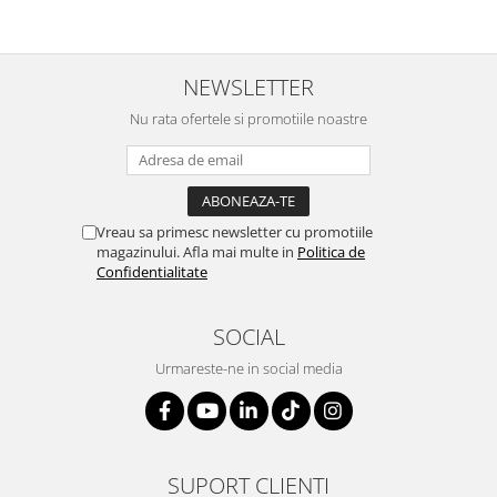
SERENDIPITY WHITE
FLOWER FESTIVAL BLUE
FLOWER FESTIVAL RED
NEWSLETTER
LOVE BIRDS
Nu rata ofertele si promotiile noastre
CHIQUE VERDE
CHIQUE ROZ
CHIQUE STRIPES VERDE
Renaissance Grey
Vreau sa primesc newsletter cu promotiile
Royal White
magazinului. Afla mai multe in
Politica de
CHIQUE STRIPES GALBEN
Confidentialitate
CHIQUE GALBEN
SOCIAL
Urmareste-ne in social media
SUPORT CLIENTI