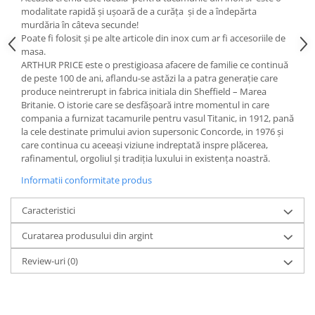
Cote Noire
modalitate rapidă și ușoară de a curăța și de a îndepărta
ARRIS
murdăria în câteva secunde!
CELESTIAL PLATINUM
Poate fi folosit și pe alte articole din inox cum ar fi accesoriile de
CORNUCOPIA
masa.
ARTHUR PRICE este o prestigioasa afacere de familie ce continuă
INTAGLIO
de peste 100 de ani, aflandu-se astăzi la a patra generaţie care
JASPER CONRAN GOLD
produce neintrerupt in fabrica initiala din Sheffield – Marea
Britanie. O istorie care se desfăşoară intre momentul in care
RENAISSANCE GOLD
compania a furnizat tacamurile pentru vasul Titanic, in 1912, pană
ANTHEMION BLUE
la cele destinate primului avion supersonic Concorde, in 1976 şi
BUTTERFLY BLOOM
care continua cu aceeaşi viziune indreptată inspre plăcerea,
rafinamentul, orgoliul şi tradiţia luxului in existenţa noastră.
OLD COUNTRY ROSES
PASHMINA
Informatii conformitate produs
SIGNET PLATINUM
Caracteristici
CELESTIAL GOLD
NATURE
Curatarea produsului din argint
CHINOISERIE WHITE
Review-uri
(0)
JASPER CONRAN WHITE
GILDED MUSE
WONDERLUST