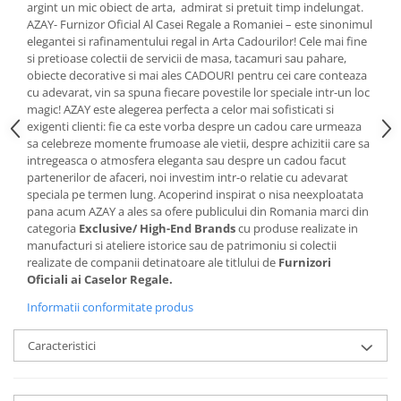
Cote Noire
argint un mic obiect de arta, admirat si pretuit timp indelungat.
ARRIS
AZAY- Furnizor Oficial Al Casei Regale a Romaniei – este sinonimul
elegantei si rafinamentului regal in Arta Cadourilor! Cele mai fine
CELESTIAL PLATINUM
si pretioase colectii de servicii de masa, tacamuri sau pahare,
CORNUCOPIA
obiecte decorative si mai ales CADOURI pentru cei care conteaza
INTAGLIO
cu adevarat, vin sa spuna fiecare povestile lor speciale intr-un loc
magic! AZAY este alegerea perfecta a celor mai sofisticati si
JASPER CONRAN GOLD
exigenti clienti: fie ca este vorba despre un cadou care urmeaza
RENAISSANCE GOLD
sa celebreze momente frumoase ale vietii, despre achizitii care sa
ANTHEMION BLUE
intregeasca o atmosfera eleganta sau despre un cadou facut
partenerilor de afaceri, noi investim intr-o relatie cu adevarat
BUTTERFLY BLOOM
speciala pe termen lung. Acoperind inspirat o nisa neexploatata
OLD COUNTRY ROSES
pana acum AZAY a ales sa ofere publicului din Romania marci din
PASHMINA
categoria
Exclusive/ High-End Brands
cu produse realizate in
manufacturi si ateliere istorice sau de patrimoniu si colectii
SIGNET PLATINUM
realizate de companii detinatoare ale titlului de
Furnizori
CELESTIAL GOLD
Oficiali ai Caselor Regale.
NATURE
Informatii conformitate produs
CHINOISERIE WHITE
JASPER CONRAN WHITE
Caracteristici
GILDED MUSE
WONDERLUST