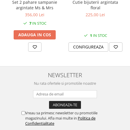
Set 2 pahare sampanie
Cutie bijuterii argintata
SERENDIPITY WHITE
argintate Ms & Mrs
floral
FLOWER FESTIVAL BLUE
356,00 Lei
225,00 Lei
FLOWER FESTIVAL RED
7
IN STOC
LOVE BIRDS
CHIQUE VERDE
ADAUGA IN COS
1
IN STOC
CHIQUE ROZ
CONFIGUREAZA
CHIQUE STRIPES VERDE
Renaissance Grey
Royal White
CHIQUE STRIPES GALBEN
NEWSLETTER
CHIQUE GALBEN
Nu rata ofertele si promotiile noastre
Vreau sa primesc newsletter cu promotiile
magazinului. Afla mai multe in
Politica de
Confidentialitate