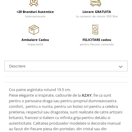
FRAPIERE
GEORGIA
LUCREZIA
VESTA
PAHARE SI ACCESORII
SAMOA
ELISA
CORPORATE
+20 Branduri Autentice
Livrare GRATUITA
Internationale
la comenzi de minim 300 Ron
SET PENTRU BĂUTURI
PIVOINE
TONDO DONI
FLOWER
TĂVI SI ACCESORII
ESMERALDA BLANC, GOLD,
ORPHOS
TABLE
PLATINUM
ACCESORII PENTRU FEMEI
CILI
BABY COLLECTION
CHARDONS GOLD, PLATINUM
Ambalare Cadou
FELICITARE cadou
SFEȘNICE
GIULIA
ROSE
impecabilă
pentru fiecare comanda
HEMISPHERE
RAME SI ALBUME FOTO
NETTARE DI VINO
LOVE KNOTS SILVER
KHAZARD OR &AMP; PLATINE
CARAFE
NOTTE DI STELLE
WITH LOVE SILVER
JASPER CONRAN PLATINUM
FRUCTIERE ARGINTATE
PLINIO
WITH LOVE BLACK
Descriere
CHINOISERIE GREEN
ACCESORII PENTRU BĂRBAȚI
YOUNG
WITH LOVE WHITE
100 YEARS
ACCESORII PENTRU BIROU
VIP
INFINITY
BLANC SUR BLANC
BOLURI DECO
PIUME
WISH
Cos paine argintata rotund 19.5 cm.
GROSGRAIN
AROME DE INTERIOR
AURIS
LOVE KNOTS GOLD
Piese elegante si inspirate, cadourile de la
AZAY
, fie ca sunt
LACE GOLD
pentru o persoana draga sau pentru propriul dumneavoastra
TEXTILE
BOTANIC GARDEN
WITH LOVE NOUVEAU
comfort, pentru o nunta, pentru un botez ori pentru a celebra
LACE PLATINUM
BIJUTERII
STELLA
WITH LOVE GOLD
prietenia, respectul sau dragostea, sunt realizate de catre artizani
EQUESTRIA
ARANJAMENTE FLORALE
britanici, francezi si italieni cu infinita grija pentru detaliu si
POLKA BLUE
autenticitate. Calitatea produselor modelate si decorate manual
PERNE
au facut din fiecare piesa din portelan, din cristal sau din
CHEEKY PINK