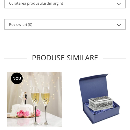
Curatarea produsului din argint
MORRIS&AMP;CO
KINGSLEY
SERENDIPITY GOLD
Review-uri
(0)
SERENDIPITY PLATINUM
CHELSEA
MEDICEA
CELESTIAL
PRODUSE SIMILARE
PATCHWORK WILLOW
BLUE LILY
HIBISCUS
NOU
SWAN
FLORENTINE TURQUOISE
ANTHEMION GREY
ORCHARD
CREATURES OF CURIOSITY
JARDIN
RENAISSANCE RED