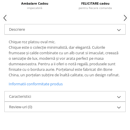
Cote Noire
Ambalare Cadou
FELICITARE cadou
ARRIS
impecabilă
pentru fiecare comanda
CELESTIAL PLATINUM
CORNUCOPIA
INTAGLIO
Descriere
JASPER CONRAN GOLD
Chique roz platou oval mic.
RENAISSANCE GOLD
Chique este o colecție minimalistă, dar elegantă. Culorile
ANTHEMION BLUE
frumoase și calde combinate cu un alb curat si imaculat, creează
o senzație de lux, modernă și vor arata perfect pe masa
BUTTERFLY BLOOM
dumneavoastra. Pentru a ii oferi o notă regală, produsele sunt
OLD COUNTRY ROSES
finisate cu o bordura aurie. Porțelanul este fabricat din Bone
PASHMINA
China, un porțelan subțire de înaltă calitate, cu un design rafinat.
SIGNET PLATINUM
Informatii conformitate produs
CELESTIAL GOLD
Caracteristici
NATURE
CHINOISERIE WHITE
Review-uri
(0)
JASPER CONRAN WHITE
GILDED MUSE
WONDERLUST