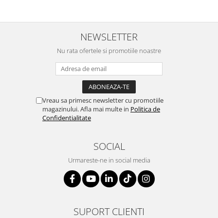
SERENDIPITY WHITE
FLOWER FESTIVAL BLUE
FLOWER FESTIVAL RED
NEWSLETTER
LOVE BIRDS
Nu rata ofertele si promotiile noastre
CHIQUE VERDE
CHIQUE ROZ
CHIQUE STRIPES VERDE
Renaissance Grey
Vreau sa primesc newsletter cu promotiile
Royal White
magazinului. Afla mai multe in
Politica de
Confidentialitate
CHIQUE STRIPES GALBEN
CHIQUE GALBEN
SOCIAL
Urmareste-ne in social media
SUPORT CLIENTI