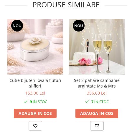
PRODUSE SIMILARE
MORRIS&AMP;CO
KINGSLEY
SERENDIPITY GOLD
NOU
NOU
SERENDIPITY PLATINUM
CHELSEA
MEDICEA
CELESTIAL
PATCHWORK WILLOW
BLUE LILY
HIBISCUS
Cutie bijuterii ovala fluturi
Set 2 pahare sampanie
SWAN
si flori
argintate Ms & Mrs
FLORENTINE TURQUOISE
153,00 Lei
356,00 Lei
ANTHEMION GREY
9
IN STOC
7
IN STOC
ORCHARD
CREATURES OF CURIOSITY
ADAUGA IN COS
ADAUGA IN COS
JARDIN
RENAISSANCE RED