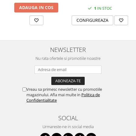
MORRIS&AMP;CO
ADAUGA IN COS
1
IN STOC
KINGSLEY
CONFIGUREAZA
SERENDIPITY GOLD
SERENDIPITY PLATINUM
CHELSEA
MEDICEA
NEWSLETTER
CELESTIAL
Nu rata ofertele si promotiile noastre
PATCHWORK WILLOW
BLUE LILY
HIBISCUS
SWAN
Vreau sa primesc newsletter cu promotiile
FLORENTINE TURQUOISE
magazinului. Afla mai multe in
Politica de
ANTHEMION GREY
Confidentialitate
ORCHARD
CREATURES OF CURIOSITY
SOCIAL
JARDIN
Urmareste-ne in social media
RENAISSANCE RED