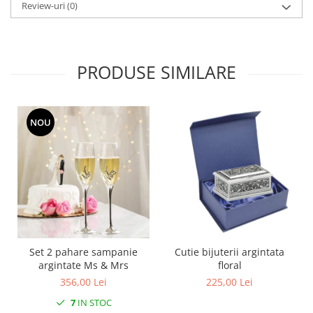
Cote Noire
Review-uri
(0)
ARRIS
CELESTIAL PLATINUM
CORNUCOPIA
PRODUSE SIMILARE
INTAGLIO
JASPER CONRAN GOLD
RENAISSANCE GOLD
NOU
ANTHEMION BLUE
BUTTERFLY BLOOM
OLD COUNTRY ROSES
PASHMINA
SIGNET PLATINUM
CELESTIAL GOLD
NATURE
CHINOISERIE WHITE
Set 2 pahare sampanie
Cutie bijuterii argintata
argintate Ms & Mrs
floral
JASPER CONRAN WHITE
356,00 Lei
225,00 Lei
GILDED MUSE
7
IN STOC
WONDERLUST