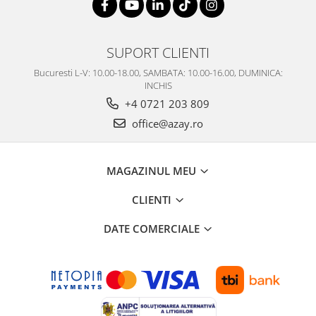
SERENDIPITY WHITE
FLOWER FESTIVAL BLUE
FLOWER FESTIVAL RED
SUPORT CLIENTI
LOVE BIRDS
Bucuresti L-V: 10.00-18.00, SAMBATA: 10.00-16.00, DUMINICA:
CHIQUE VERDE
INCHIS
CHIQUE ROZ
+4 0721 203 809
CHIQUE STRIPES VERDE
office@azay.ro
Renaissance Grey
Royal White
MAGAZINUL MEU
CHIQUE STRIPES GALBEN
CHIQUE GALBEN
CLIENTI
DATE COMERCIALE