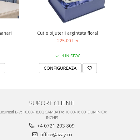
manari
Cutie bijuterii argintata floral
Set portela
farfurii 28
225,00 Lei
1
IN STOC
CONFIGUREAZA
C
SUPORT CLIENTI
ucuresti L-V: 10.00-18.00, SAMBATA: 10.00-16.00, DUMINICA:
INCHIS
+4 0721 203 809
office@azay.ro