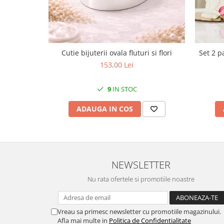
Cote Noire
ARRIS
CELESTIAL PLATINUM
CORNUCOPIA
INTAGLIO
Cutie bijuterii ovala fluturi si flori
Set 2 p
JASPER CONRAN GOLD
153,00 Lei
RENAISSANCE GOLD
ANTHEMION BLUE
9
IN STOC
BUTTERFLY BLOOM
ADAUGA IN COS
OLD COUNTRY ROSES
PASHMINA
SIGNET PLATINUM
CELESTIAL GOLD
NEWSLETTER
NATURE
CHINOISERIE WHITE
Nu rata ofertele si promotiile noastre
JASPER CONRAN WHITE
GILDED MUSE
Vreau sa primesc newsletter cu promotiile magazinului.
WONDERLUST
Afla mai multe in
Politica de Confidentialitate