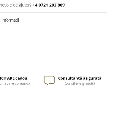
 nevoie de ajutor?
+4 0721 203 809
informatii
ICITARE cadou
Consultanță asigurată
u fiecare comanda
Consiliere gratuită