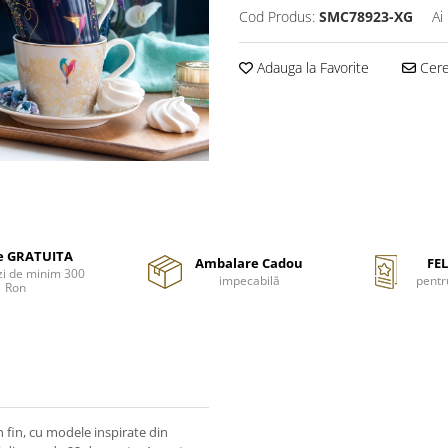
Cod Produs:
SMC78923-XG
Ai
Adauga la Favorite
Cere 
re GRATUITA
Ambalare Cadou
FEL
i de minim 300
impecabilă
pentr
Ron
n fin, cu modele inspirate din