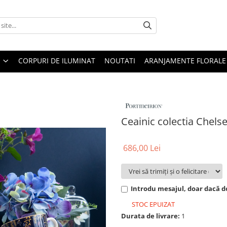
CORPURI DE ILUMINAT
NOUTATI
ARANJAMENTE FLORALE
Ceainic colectia Chels
686,00 Lei
Introdu mesajul, doar dacă do
STOC EPUIZAT
Durata de livrare:
1