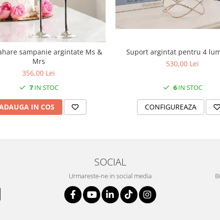
Suport argintat pentru 4 lu
ahare sampanie argintate Ms &
Mrs
530,00 Lei
356,00 Lei
6
IN STOC
7
IN STOC
CONFIGUREAZA
ADAUGA IN COS
SOCIAL
Urmareste-ne in social media
B