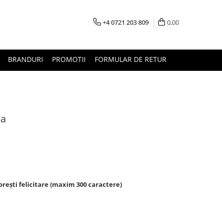
+4 0721 203 809
0,00
BRANDURI
PROMOTII
FORMULAR DE RETUR
ea
rești felicitare (maxim 300 caractere)