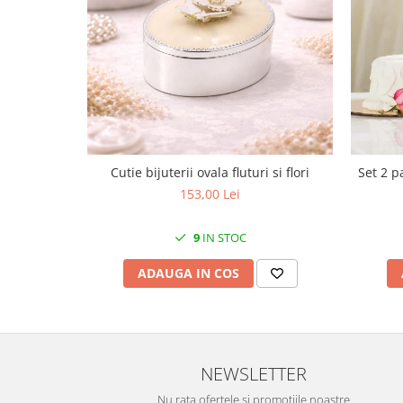
Cote Noire
ARRIS
CELESTIAL PLATINUM
CORNUCOPIA
INTAGLIO
JASPER CONRAN GOLD
RENAISSANCE GOLD
ANTHEMION BLUE
Cutie bijuterii ovala fluturi si flori
Set 2 p
BUTTERFLY BLOOM
153,00 Lei
OLD COUNTRY ROSES
PASHMINA
9
IN STOC
SIGNET PLATINUM
ADAUGA IN COS
CELESTIAL GOLD
NATURE
CHINOISERIE WHITE
JASPER CONRAN WHITE
NEWSLETTER
GILDED MUSE
WONDERLUST
Nu rata ofertele si promotiile noastre