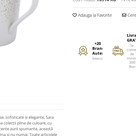
Adauga la Favorite
Cere 
Livr
GRA
+20
la
Branduri
come
Autentice
de
mini
Internationale
300
Ron
 sofisticate și elegante, Sara
 colecții pline de culoare, cu
ccente aurii spumante, această
rna si nu numai. Toate articolele