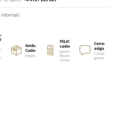
informatii
are
TUITA
FELICITARE
Consultanță
Ambalare
cadou
asigurată
nzi
Cadou
pentru
Consiliere
impecabilă
fiecare
m
gratuită
comanda