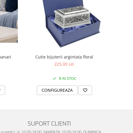
manari
Cutie bijuterii argintata floral
Set portela
farfurii 28
225,00 Lei
1
IN STOC
CONFIGUREAZA
C
SUPORT CLIENTI
ucuresti L-V: 10.00-18.00, SAMBATA: 10.00-16.00, DUMINICA: