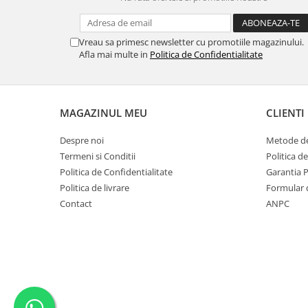
MORRIS&AMP;CO
KINGSLEY
Vreau sa primesc newsletter cu promotiile magazinului.
SERENDIPITY GOLD
Afla mai multe in
Politica de Confidentialitate
SERENDIPITY PLATINUM
CHELSEA
MEDICEA
MAGAZINUL MEU
CLIENTI
CELESTIAL
PATCHWORK WILLOW
Despre noi
Metode de
BLUE LILY
Termeni si Conditii
Politica d
HIBISCUS
Politica de Confidentialitate
Garantia 
Politica de livrare
Formular 
SWAN
Contact
ANPC
FLORENTINE TURQUOISE
ANTHEMION GREY
ORCHARD
CREATURES OF CURIOSITY
JARDIN
RENAISSANCE RED