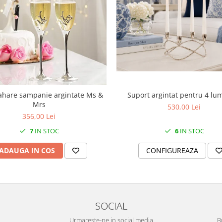
Suport argintat pentru 4 lu
ahare sampanie argintate Ms &
Mrs
530,00 Lei
356,00 Lei
6
IN STOC
7
IN STOC
CONFIGUREAZA
ADAUGA IN COS
SOCIAL
Urmareste-ne in social media
B