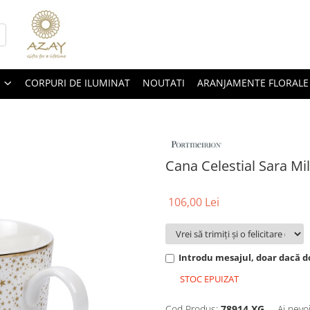
CORPURI DE ILUMINAT
NOUTATI
ARANJAMENTE FLORALE
Cana Celestial Sara Mil
106,00 Lei
Introdu mesajul, doar dacă do
STOC EPUIZAT
Cod Produs:
78914 XG
Ai nevo