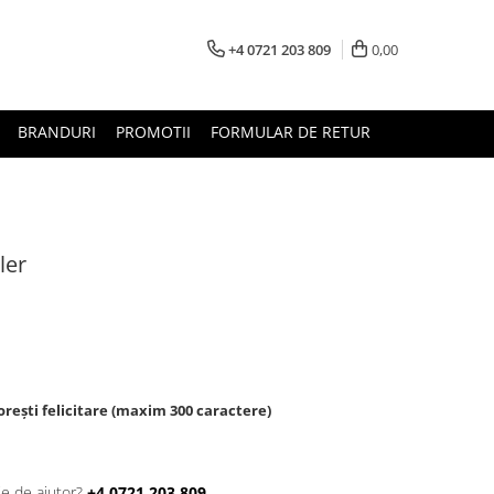
+4 0721 203 809
0,00
BRANDURI
PROMOTII
FORMULAR DE RETUR
ler
rești felicitare (maxim 300 caractere)
ie de ajutor?
+4 0721 203 809