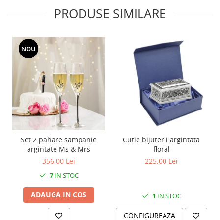
SERENDIPITY WHITE
PRODUSE SIMILARE
FLOWER FESTIVAL BLUE
FLOWER FESTIVAL RED
LOVE BIRDS
NOU
CHIQUE VERDE
CHIQUE ROZ
CHIQUE STRIPES VERDE
Renaissance Grey
Royal White
CHIQUE STRIPES GALBEN
CHIQUE GALBEN
Set 2 pahare sampanie
Cutie bijuterii argintata
argintate Ms & Mrs
floral
356,00 Lei
225,00 Lei
7
IN STOC
ADAUGA IN COS
1
IN STOC
CONFIGUREAZA