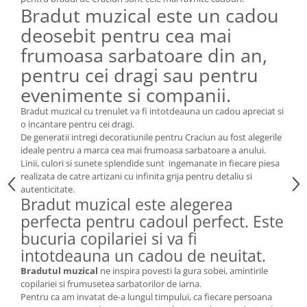
Cote Noire
Bradut muzical este un cadou
ARRIS
deosebit pentru cea mai
CELESTIAL PLATINUM
frumoasa sarbatoare din an,
CORNUCOPIA
INTAGLIO
pentru cei dragi sau pentru
JASPER CONRAN GOLD
evenimente si companii.
RENAISSANCE GOLD
Bradut muzical cu trenulet va fi intotdeauna un cadou apreciat si
ANTHEMION BLUE
o incantare pentru cei dragi.
De generatii intregi decoratiunile pentru Craciun au fost alegerile
BUTTERFLY BLOOM
ideale pentru a marca cea mai frumoasa sarbatoare a anului.
OLD COUNTRY ROSES
Linii, culori si sunete splendide sunt ingemanate in fiecare piesa
PASHMINA
realizata de catre artizani cu infinita grija pentru detaliu si
autenticitate.
SIGNET PLATINUM
Bradut muzical este alegerea
CELESTIAL GOLD
perfecta pentru cadoul perfect. Este
NATURE
bucuria copilariei si va fi
CHINOISERIE WHITE
intotdeauna un cadou de neuitat.
JASPER CONRAN WHITE
Bradutul muzical
ne inspira povesti la gura sobei, amintirile
GILDED MUSE
copilariei si frumusetea sarbatorilor de iarna.
Pentru ca am invatat de-a lungul timpului, ca fiecare persoana
WONDERLUST