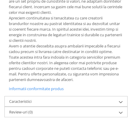
are un set propriu de cunostinte si valori, ne adaptam dorintelor
MORRIS&AMP;CO
fiecarui client. Incercam sa gasim cele mai bune solutii la cerintele
KINGSLEY
celor mai exigenti clienti.
Apreciem continuitatea si tenacitatea cu care creatorii
SERENDIPITY GOLD
brandurilor noastre au pastrat identitatea si au dezvoltat unitar
SERENDIPITY PLATINUM
si coerent fiecare marca. In spiritul acestei idei, investim timp si
energie in construirea de legaturi trainice si durabile cu partenerii
CHELSEA
si clientii nostrii.
MEDICEA
Avem o atentie deosebita asupra ambalarii impecabile a fiecarui
CELESTIAL
cadou precum si livrarea catre destinatar in conditii optime.
Toate acestea intra fara indoiala in categoria serviciilor premium
PATCHWORK WILLOW
oferite clientilor nostri. In alegerea celor mai potrivite produse
BLUE LILY
pentru cadouri corporate ne puteti contacta telefonic sau pe e-
HIBISCUS
mail. Pentru oferte personalizate, cu siguranta vom impresiona
partenerii dumneavoastra de afaceri.
SWAN
FLORENTINE TURQUOISE
Informatii conformitate produs
ANTHEMION GREY
Caracteristici
ORCHARD
CREATURES OF CURIOSITY
Review-uri
(0)
JARDIN
RENAISSANCE RED