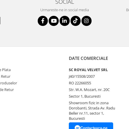
SOCIAL
Urmareste-ne in social media
B
DATE COMERCIALE
 Plata
SC ROYAL VELVET SRL
e Retur
J40/15508/2007
Produselor
RO 22266055
de Retur
Str. W.A. Mozart, nr. 20C
Sector 1, Bucuresti
Showroom fizic in zona
Dorobanti, Strada Av. Radu
Beller nr.11, sector 1,
Bucuresti
Contacteaza-ne