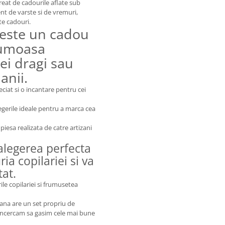
 creat de cadourile aflate sub
nt de varste si de vremuri,
te cadouri.
 este un cadou
rumoasa
ei dragi sau
anii.
ciat si o incantare pentru cei
egerile ideale pentru a marca cea
piesa realizata de catre artizani
alegerea perfecta
ia copilariei si va
at.
ile copilariei si frumusetea
oana are un set propriu de
. Incercam sa gasim cele mai bune