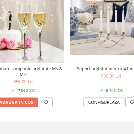
Suport argintat pentru 4 lu
ahare sampanie argintate Ms &
Mrs
530,00 Lei
356,00 Lei
6
IN STOC
7
IN STOC
CONFIGUREAZA
ADAUGA IN COS