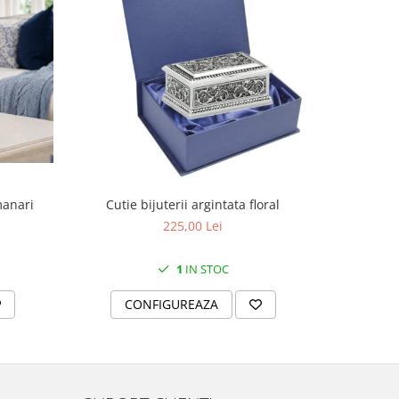
manari
Cutie bijuterii argintata floral
Set portela
farfurii 28
225,00 Lei
1
IN STOC
CONFIGUREAZA
C