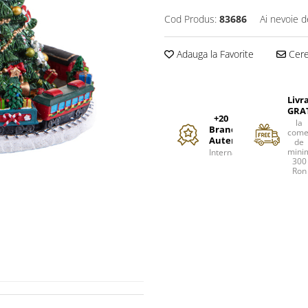
Cod Produs:
83686
Ai nevoie d
Adauga la Favorite
Cere 
Livr
GRA
+20
la
Branduri
come
Autentice
de
mini
Internationale
300
Ron