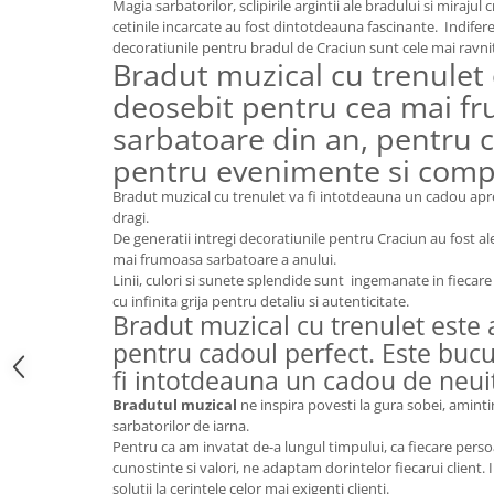
Magia sarbatorilor, sclipirile argintii ale bradului si mirajul
FRAPIERE
GEORGIA
LUCREZIA
VESTA
cetinile incarcate au fost dintotdeauna fascinante. Indifere
PAHARE SI ACCESORII
SAMOA
ELISA
CORPORATE
decoratiunile pentru bradul de Craciun sunt cele mai ravni
SET PENTRU BĂUTURI
PIVOINE
TONDO DONI
FLOWER
Bradut muzical cu trenulet
TĂVI SI ACCESORII
ESMERALDA BLANC, GOLD,
ORPHOS
TABLE
deosebit pentru cea mai f
PLATINUM
ACCESORII PENTRU FEMEI
CILI
BABY COLLECTION
sarbatoare din an, pentru c
CHARDONS GOLD, PLATINUM
SFEȘNICE
GIULIA
ROSE
pentru evenimente si comp
HEMISPHERE
RAME SI ALBUME FOTO
NETTARE DI VINO
LOVE KNOTS SILVER
Bradut muzical cu trenulet va fi intotdeauna un cadou apre
KHAZARD OR &AMP; PLATINE
CARAFE
NOTTE DI STELLE
WITH LOVE SILVER
dragi.
JASPER CONRAN PLATINUM
FRUCTIERE ARGINTATE
PLINIO
WITH LOVE BLACK
De generatii intregi decoratiunile pentru Craciun au fost al
CHINOISERIE GREEN
mai frumoasa sarbatoare a anului.
ACCESORII PENTRU BĂRBAȚI
YOUNG
WITH LOVE WHITE
Linii, culori si sunete splendide sunt ingemanate in fiecare 
100 YEARS
ACCESORII PENTRU BIROU
VIP
INFINITY
cu infinita grija pentru detaliu si autenticitate.
BLANC SUR BLANC
Bradut muzical cu trenulet este 
BOLURI DECO
PIUME
WISH
GROSGRAIN
pentru cadoul perfect. Este bucur
AROME DE INTERIOR
AURIS
LOVE KNOTS GOLD
LACE GOLD
fi intotdeauna un cadou de neuit
TEXTILE
BOTANIC GARDEN
WITH LOVE NOUVEAU
LACE PLATINUM
Bradutul muzical
ne inspira povesti la gura sobei, amintir
BIJUTERII
STELLA
WITH LOVE GOLD
sarbatorilor de iarna.
EQUESTRIA
ARANJAMENTE FLORALE
Pentru ca am invatat de-a lungul timpului, ca fiecare pers
POLKA BLUE
PERNE
cunostinte si valori, ne adaptam dorintelor fiecarui client
CHEEKY PINK
solutii la cerintele celor mai exigenti clienti.