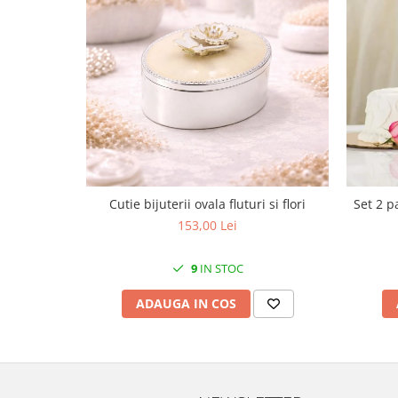
MORRIS&AMP;CO
KINGSLEY
SERENDIPITY GOLD
SERENDIPITY PLATINUM
CHELSEA
MEDICEA
CELESTIAL
PATCHWORK WILLOW
BLUE LILY
Cutie bijuterii ovala fluturi si flori
Set 2 p
HIBISCUS
153,00 Lei
SWAN
FLORENTINE TURQUOISE
9
IN STOC
ANTHEMION GREY
ADAUGA IN COS
ORCHARD
CREATURES OF CURIOSITY
JARDIN
RENAISSANCE RED