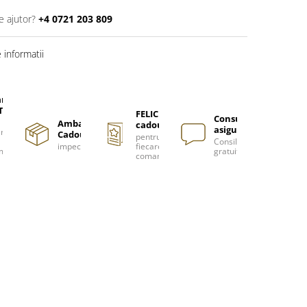
e ajutor?
+4 0721 203 809
informatii
are
TUITA
FELICITARE
Consultanță
Ambalare
cadou
asigurată
nzi
Cadou
pentru
Consiliere
impecabilă
fiecare
m
gratuită
comanda