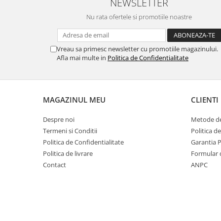
NEWSLETTER
SERENDIPITY WHITE
FLOWER FESTIVAL BLUE
Nu rata ofertele si promotiile noastre
FLOWER FESTIVAL RED
LOVE BIRDS
Vreau sa primesc newsletter cu promotiile magazinului.
CHIQUE VERDE
Afla mai multe in
Politica de Confidentialitate
CHIQUE ROZ
CHIQUE STRIPES VERDE
Renaissance Grey
MAGAZINUL MEU
CLIENTI
Royal White
CHIQUE STRIPES GALBEN
Despre noi
Metode de
Termeni si Conditii
Politica d
CHIQUE GALBEN
Politica de Confidentialitate
Garantia 
Politica de livrare
Formular 
Contact
ANPC