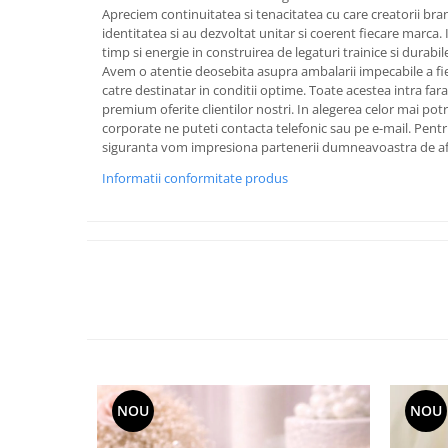
Cote Noire
Apreciem continuitatea si tenacitatea cu care creatorii bra
ARRIS
identitatea si au dezvoltat unitar si coerent fiecare marca. I
CELESTIAL PLATINUM
timp si energie in construirea de legaturi trainice si durabile 
Avem o atentie deosebita asupra ambalarii impecabile a fi
CORNUCOPIA
catre destinatar in conditii optime. Toate acestea intra fara 
INTAGLIO
premium oferite clientilor nostri. In alegerea celor mai po
JASPER CONRAN GOLD
corporate ne puteti contacta telefonic sau pe e-mail. Pentr
siguranta vom impresiona partenerii dumneavoastra de af
RENAISSANCE GOLD
ANTHEMION BLUE
Informatii conformitate produs
BUTTERFLY BLOOM
OLD COUNTRY ROSES
PASHMINA
SIGNET PLATINUM
CELESTIAL GOLD
NATURE
CHINOISERIE WHITE
JASPER CONRAN WHITE
GILDED MUSE
NOU
NOU
WONDERLUST