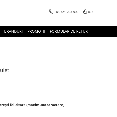
+4 0721 203 809
0,00
BRANDURI
PROMOTII
FORMULAR DE RETUR
ulet
rești felicitare (maxim 300 caractere)