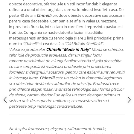
Cote Noire
obiecte decorative, oferindu-le un stil inconfundabil: eleganta
ARRIS
rafinata a unui obiect argintat, care va lumina si insufleti casa. De
CELESTIAL PLATINUM
peste 40 de ani
Chinelli
produce obiecte decorative sau accesorii
pentru casa deosebite. Compania se afla in valea Lumezzane,
CORNUCOPIA
in provincia Brescia, intr-o tara in care fierul reprezinta pasiune si
INTAGLIO
traditie. Compania se naste datorita fuziunii traditiilor
JASPER CONRAN GOLD
mestesugaresti antice cu tehnologia si are 2 linii principale: prima
numita
“Chinelli”
si cea de a 2-a
“Old Britain Sheffield”
.
RENAISSANCE GOLD
Valoarea produselor
Chinelli “Made in Italy”
Moda se schimba,
ANTHEMION BLUE
tehnicile de productie evolueaza, dar un singur lucru
BUTTERFLY BLOOM
ramane neschimbat de-a lungul anilor: atentia si grija deosebita
cu care compania isi realizeaza produsele prin proiectarea
OLD COUNTRY ROSES
formelor si designului acestora, pentru care italienii sunt renumiti
PASHMINA
in intreaga lume.
Chinelli
este un etalon in domeniul argintariei
si a obiectelor destinate cadourilor de orice tip. Produsul trece
SIGNET PLATINUM
prin diferite etape: masini avansate tehnologic dau forma placilor
CELESTIAL GOLD
de alama, carora ulterior li se aplica un strat de argint printr-un
NATURE
sistem unic de acoperire uniforma, ce reuseste astfel sa-i
pastreaze timp indelungat caracteristicile.
CHINOISERIE WHITE
JASPER CONRAN WHITE
GILDED MUSE
Ne inspira frumusetea, eleganta, rafinamentul, traditia,
WONDERLUST