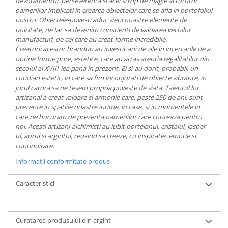
devotamentul, perseverenta si acel strop de magie al tututor
MORRIS&AMP;CO
oamenilor implicati in crearea obiectelor care se afla in portofoliul
nostru.
Obiectele-povesti aduc vietii noastre elemente de
KINGSLEY
unicitate, ne fac sa devenim constienti de valoarea vechilor
SERENDIPITY GOLD
manufacturi, de cei care au creat forme incredibile.
SERENDIPITY PLATINUM
Creatorii acestor branduri au investit ani de zile in incercarile de a
obtine forme pure, estetice, care au atras atentia regalitatilor din
CHELSEA
secolul al XVIII-lea pana in prezent. Ei si-au dorit, probabil, un
MEDICEA
cotidian estetic, in care sa fim inconjurati de obiecte vibrante, in
CELESTIAL
jurul carora sa ne tesem propria poveste de viata.
Talentul lor
artizanal a creat valoare si armonie care, peste 250 de ani, sunt
PATCHWORK WILLOW
prezente in spatiile noastre intime, in case, si in momentele in
BLUE LILY
care ne bucuram de prezenta oamenilor care conteaza pentru
HIBISCUS
noi.
Acesti artizani-alchimisti au iubit portelanul, cristalul, jasper-
ul, aurul si argintul, reusind sa creeze, cu inspiratie, emotie si
SWAN
continuitate.
FLORENTINE TURQUOISE
Informatii conformitate produs
ANTHEMION GREY
ORCHARD
Caracteristici
CREATURES OF CURIOSITY
JARDIN
RENAISSANCE RED
Curatarea produsului din argint