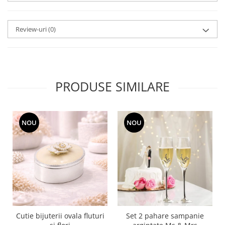
SERENDIPITY WHITE
FLOWER FESTIVAL BLUE
Review-uri
(0)
FLOWER FESTIVAL RED
LOVE BIRDS
CHIQUE VERDE
CHIQUE ROZ
CHIQUE STRIPES VERDE
PRODUSE SIMILARE
Renaissance Grey
Royal White
CHIQUE STRIPES GALBEN
NOU
NOU
CHIQUE GALBEN
Cutie bijuterii ovala fluturi
Set 2 pahare sampanie