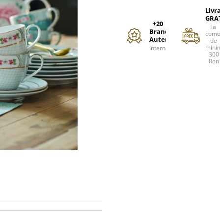
Livr
GRA
+20
la
Branduri
come
Autentice
de
mini
Internationale
300
Ron