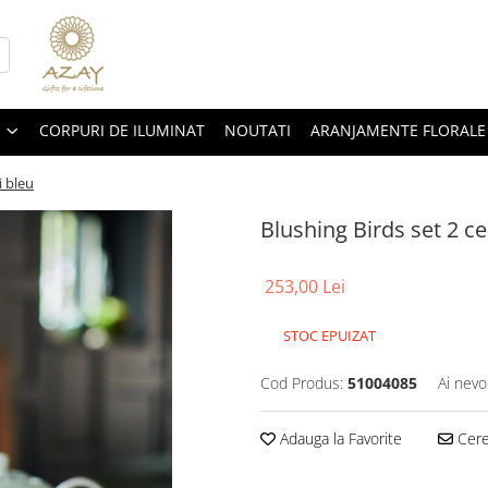
CORPURI DE ILUMINAT
NOUTATI
ARANJAMENTE FLORALE
i bleu
Blushing Birds set 2 ces
253,00 Lei
STOC EPUIZAT
Cod Produs:
51004085
Ai nevo
Adauga la Favorite
Cere 