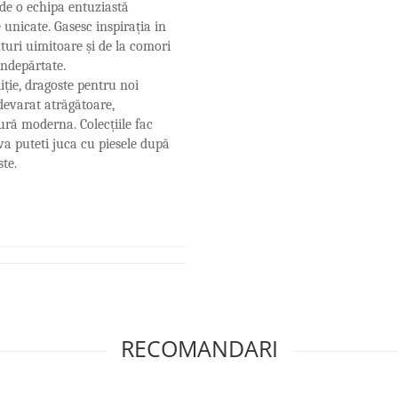
nde o echipa entuziastă
e unicate. Gasesc inspirația in
nturi uimitoare și de la comori
îndepărtate.
iție, dragoste pentru noi
adevarat atrăgătoare,
tură moderna. Colecțiile fac
 va puteti juca cu piesele după
te.
RECOMANDARI