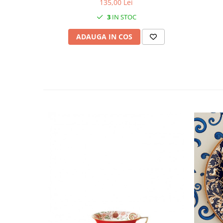
135,00 Lei
MORRIS&AMP;CO
3
IN STOC
KINGSLEY
SERENDIPITY GOLD
ADAUGA IN COS
SERENDIPITY PLATINUM
CHELSEA
MEDICEA
CELESTIAL
PATCHWORK WILLOW
BLUE LILY
HIBISCUS
SWAN
FLORENTINE TURQUOISE
ANTHEMION GREY
ORCHARD
CREATURES OF CURIOSITY
JARDIN
RENAISSANCE RED