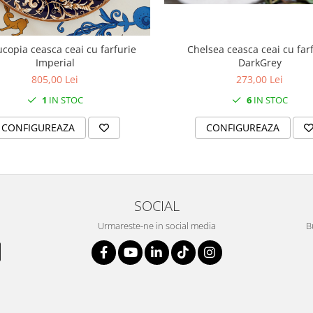
copia ceasca ceai cu farfurie
Chelsea ceasca ceai cu far
Imperial
DarkGrey
805,00 Lei
273,00 Lei
1
IN STOC
6
IN STOC
CONFIGUREAZA
CONFIGUREAZA
SOCIAL
Urmareste-ne in social media
B