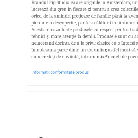
FRAPIERE
GEORGIA
LUCREZIA
VESTA
Brandul Pip Studio isi are originile in Amsterdam, u
lucrează din greu în fiecare zi pentru a crea colecțiil
PAHARE SI ACCESORII
SAMOA
ELISA
CORPORATE
orice, de la amintiri prețioase de familie până la ave
SET PENTRU BĂUTURI
PIVOINE
TONDO DONI
FLOWER
pierdute redescoperite, până la călătorii în tărâmuri 
TĂVI SI ACCESORII
ESMERALDA BLANC, GOLD,
ORPHOS
TABLE
Acestia creăza toate produsele cu respect pentru trad
PLATINUM
ACCESORII PENTRU FEMEI
CILI
BABY COLLECTION
tehnici și mare atenție la detalii. Produsele sunt cu 
CHARDONS GOLD, PLATINUM
SFEȘNICE
GIULIA
ROSE
neincetand dorinta de a le privi: clasice cu o întorsă
HEMISPHERE
RAME SI ALBUME FOTO
NETTARE DI VINO
LOVE KNOTS SILVER
întotdeauna parte dintr-un tot unitar, astfel încât să
KHAZARD OR &AMP; PLATINE
cum credeți de cuviință, intr-un mix&match de poves
CARAFE
NOTTE DI STELLE
WITH LOVE SILVER
JASPER CONRAN PLATINUM
FRUCTIERE ARGINTATE
PLINIO
WITH LOVE BLACK
CHINOISERIE GREEN
Informatii conformitate produs
ACCESORII PENTRU BĂRBAȚI
YOUNG
WITH LOVE WHITE
100 YEARS
ACCESORII PENTRU BIROU
VIP
INFINITY
BLANC SUR BLANC
BOLURI DECO
PIUME
WISH
GROSGRAIN
AROME DE INTERIOR
AURIS
LOVE KNOTS GOLD
LACE GOLD
TEXTILE
BOTANIC GARDEN
WITH LOVE NOUVEAU
LACE PLATINUM
BIJUTERII
STELLA
WITH LOVE GOLD
EQUESTRIA
ARANJAMENTE FLORALE
POLKA BLUE
PERNE
CHEEKY PINK