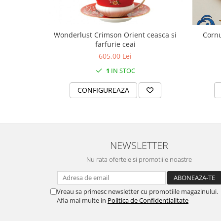
SERENDIPITY WHITE
FLOWER FESTIVAL BLUE
FLOWER FESTIVAL RED
Wonderlust Crimson Orient ceasca si
Cornu
LOVE BIRDS
farfurie ceai
CHIQUE VERDE
605,00 Lei
CHIQUE ROZ
1
IN STOC
CHIQUE STRIPES VERDE
CONFIGUREAZA
Renaissance Grey
Royal White
CHIQUE STRIPES GALBEN
CHIQUE GALBEN
NEWSLETTER
Nu rata ofertele si promotiile noastre
Vreau sa primesc newsletter cu promotiile magazinului.
Afla mai multe in
Politica de Confidentialitate