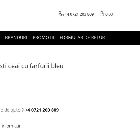
+4 0721 203 809
0,00
BRANDURI
PROMOTII
FORMULAR DE RETUR
ti ceai cu farfurii bleu
ie de ajutor?
+4 0721 203 809
informatii