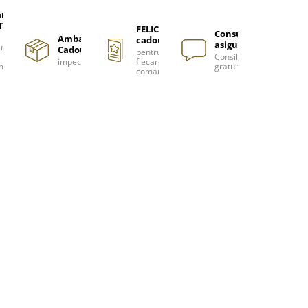
are
TUITA
FELICITARE
Consultanță
Ambalare
cadou
asigurată
nzi
Cadou
pentru
Consiliere
impecabilă
fiecare
m
gratuită
comanda