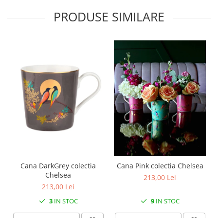
MORRIS&AMP;CO
PRODUSE SIMILARE
KINGSLEY
SERENDIPITY GOLD
SERENDIPITY PLATINUM
CHELSEA
MEDICEA
CELESTIAL
PATCHWORK WILLOW
BLUE LILY
HIBISCUS
SWAN
FLORENTINE TURQUOISE
ANTHEMION GREY
Cana DarkGrey colectia
Cana Pink colectia Chelsea
ORCHARD
Chelsea
213,00 Lei
CREATURES OF CURIOSITY
213,00 Lei
JARDIN
3
IN STOC
9
IN STOC
RENAISSANCE RED