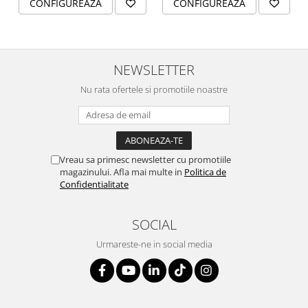
CONFIGUREAZA
CONFIGUREAZA
SERENDIPITY WHITE
FLOWER FESTIVAL BLUE
FLOWER FESTIVAL RED
LOVE BIRDS
NEWSLETTER
CHIQUE VERDE
Nu rata ofertele si promotiile noastre
CHIQUE ROZ
CHIQUE STRIPES VERDE
Renaissance Grey
Royal White
Vreau sa primesc newsletter cu promotiile
CHIQUE STRIPES GALBEN
magazinului. Afla mai multe in
Politica de
Confidentialitate
CHIQUE GALBEN
SOCIAL
Urmareste-ne in social media