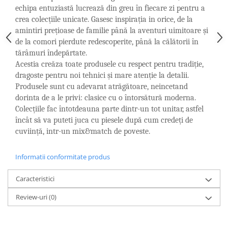
Cote Noire
echipa entuziastă lucrează din greu în fiecare zi pentru a
ARRIS
crea colecțiile unicate. Gasesc inspirația in orice, de la
CELESTIAL PLATINUM
amintiri prețioase de familie până la aventuri uimitoare și
CORNUCOPIA
de la comori pierdute redescoperite, până la călătorii în
INTAGLIO
tărâmuri îndepărtate.
JASPER CONRAN GOLD
Acestia creăza toate produsele cu respect pentru tradiție,
dragoste pentru noi tehnici și mare atenție la detalii.
RENAISSANCE GOLD
Produsele sunt cu adevarat atrăgătoare, neincetand
ANTHEMION BLUE
dorinta de a le privi: clasice cu o întorsătură moderna.
BUTTERFLY BLOOM
Colecțiile fac întotdeauna parte dintr-un tot unitar, astfel
OLD COUNTRY ROSES
încât să va puteti juca cu piesele după cum credeți de
PASHMINA
cuviință, intr-un mix&match de poveste.
SIGNET PLATINUM
CELESTIAL GOLD
Informatii conformitate produs
NATURE
Caracteristici
CHINOISERIE WHITE
JASPER CONRAN WHITE
Review-uri
(0)
GILDED MUSE
WONDERLUST