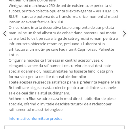
Cote Noire
Anthemion Blue bol cereale.
Wedgwood marcheaza 250 de ani de existenta, experienta si
ARRIS
succes, printr-o colectie opulenta si extravaganta – ANTHEMION
CELESTIAL PLATINUM
BLUE – care are puterea de a transforma orice moment al masei
CORNUCOPIA
intr-un adevarat festiv al luxului.
O incursiune in arta decorativa lasa o amprenta de aur pictata
INTAGLIO
manual pe un fond albastru de cobalt dand nastere unui motiv
JASPER CONRAN GOLD
care a fost folosit pe scara larga de catre greci si romani pentru a
RENAISSANCE GOLD
infrumuseta obiectele ceramice, preluandu-l ulterior si in
arhitectura, un motiv pe care l-au numit Caprifoi sau Palmette
ANTHEMION BLUE
Lotus.
BUTTERFLY BLOOM
O figurina neoclasica troneaza in centrul acestor vase, o
OLD COUNTRY ROSES
elenganta camee da rafinament cescutelor de ceai destinate
special doamnelor, masculinitatea nu lipseste fiind data prin
PASHMINA
forma si exigenta cestilor de ceai ale domnilor.
SIGNET PLATINUM
Toate acestea reusesc sa satisfaca pana si preferinta Reginei Marii
Britanii care alege aceasta colectie pentru unul dintre saloanele
CELESTIAL GOLD
sale de ceai din Palatul Buckingham.
NATURE
Anthemion Blue se adreseaza in mod direct iubitorilor de piese
CHINOISERIE WHITE
speciale, oferind o invitatie deschisa tuturor de a redescoperi
rafinamentul maiestriei engleze.
JASPER CONRAN WHITE
GILDED MUSE
Informatii conformitate produs
WONDERLUST