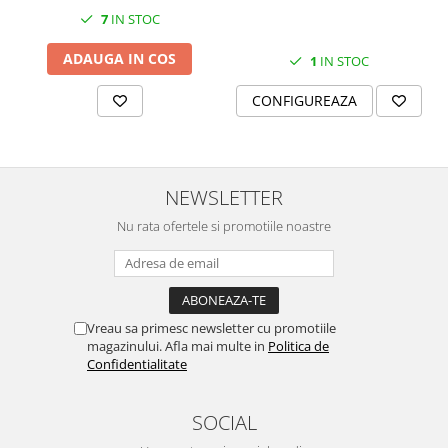
SERENDIPITY WHITE
7
IN STOC
FLOWER FESTIVAL BLUE
ADAUGA IN COS
FLOWER FESTIVAL RED
1
IN STOC
LOVE BIRDS
CONFIGUREAZA
CHIQUE VERDE
CHIQUE ROZ
CHIQUE STRIPES VERDE
Renaissance Grey
NEWSLETTER
Royal White
Nu rata ofertele si promotiile noastre
CHIQUE STRIPES GALBEN
CHIQUE GALBEN
Vreau sa primesc newsletter cu promotiile
magazinului. Afla mai multe in
Politica de
Confidentialitate
SOCIAL