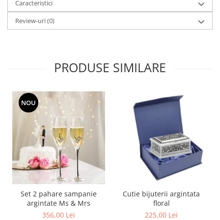
Caracteristici
MORRIS&AMP;CO
KINGSLEY
Review-uri
(0)
SERENDIPITY GOLD
SERENDIPITY PLATINUM
CHELSEA
PRODUSE SIMILARE
MEDICEA
CELESTIAL
PATCHWORK WILLOW
NOU
BLUE LILY
HIBISCUS
SWAN
FLORENTINE TURQUOISE
ANTHEMION GREY
ORCHARD
CREATURES OF CURIOSITY
Set 2 pahare sampanie
Cutie bijuterii argintata
JARDIN
argintate Ms & Mrs
floral
RENAISSANCE RED
356,00 Lei
225,00 Lei