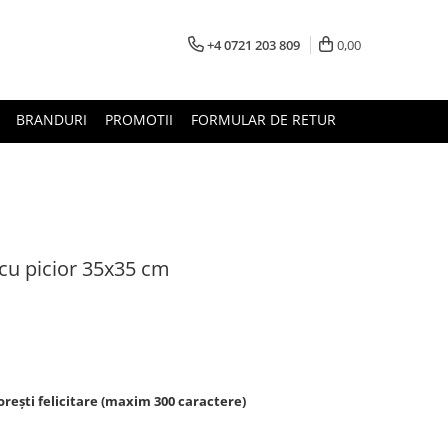
+4 0721 203 809
0,00
BRANDURI
PROMOTII
FORMULAR DE RETUR
cu picior 35x35 cm
rești felicitare (maxim 300 caractere)