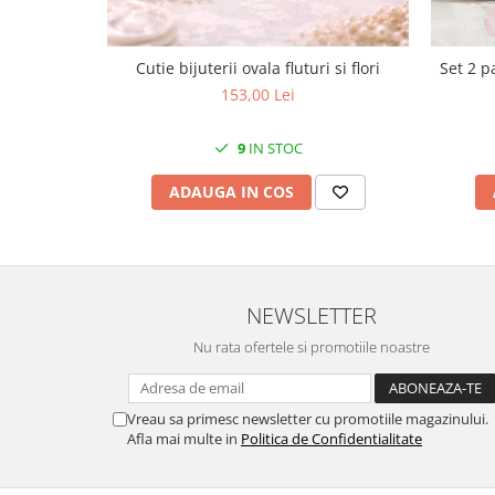
MORRIS&AMP;CO
KINGSLEY
Cutie bijuterii ovala fluturi si flori
Set 2 p
SERENDIPITY GOLD
153,00 Lei
SERENDIPITY PLATINUM
CHELSEA
9
IN STOC
MEDICEA
CELESTIAL
ADAUGA IN COS
PATCHWORK WILLOW
BLUE LILY
HIBISCUS
SWAN
NEWSLETTER
FLORENTINE TURQUOISE
Nu rata ofertele si promotiile noastre
ANTHEMION GREY
ORCHARD
CREATURES OF CURIOSITY
Vreau sa primesc newsletter cu promotiile magazinului.
Afla mai multe in
Politica de Confidentialitate
JARDIN
RENAISSANCE RED