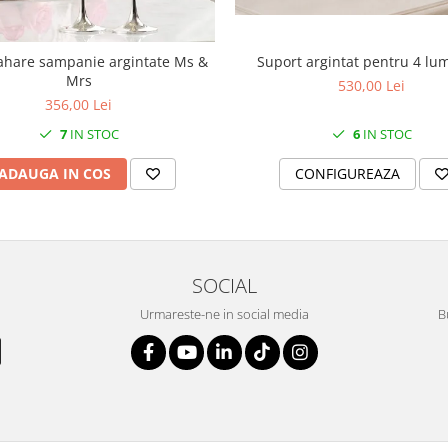
Suport argintat pentru 4 lu
ahare sampanie argintate Ms &
Mrs
530,00 Lei
356,00 Lei
6
IN STOC
7
IN STOC
CONFIGUREAZA
ADAUGA IN COS
SOCIAL
Urmareste-ne in social media
B