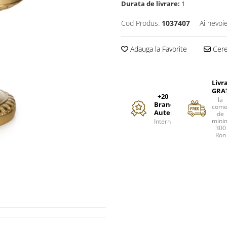
Durata de livrare:
1
Cod Produs:
1037407
Ai nevoi
Adauga la Favorite
Cere 
Livr
GRA
+20
la
Branduri
come
Autentice
de
mini
Internationale
300
Ron