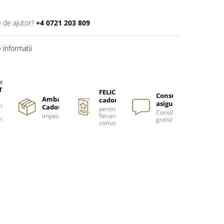
e de ajutor?
+4 0721 203 809
informatii
are
TUITA
FELICITARE
Consultanță
Ambalare
cadou
asigurată
nzi
Cadou
pentru
Consiliere
impecabilă
fiecare
m
gratuită
comanda