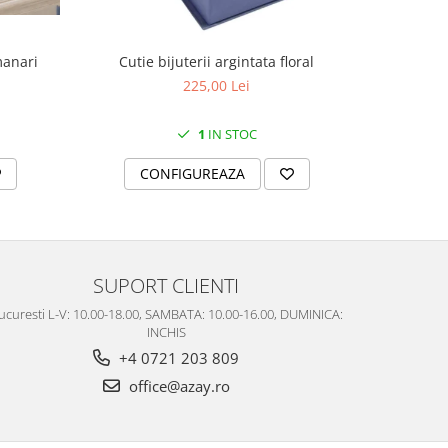
manari
Cutie bijuterii argintata floral
Set portela
farfurii 28
225,00 Lei
1
IN STOC
CONFIGUREAZA
C
SUPORT CLIENTI
ucuresti L-V: 10.00-18.00, SAMBATA: 10.00-16.00, DUMINICA:
INCHIS
+4 0721 203 809
office@azay.ro