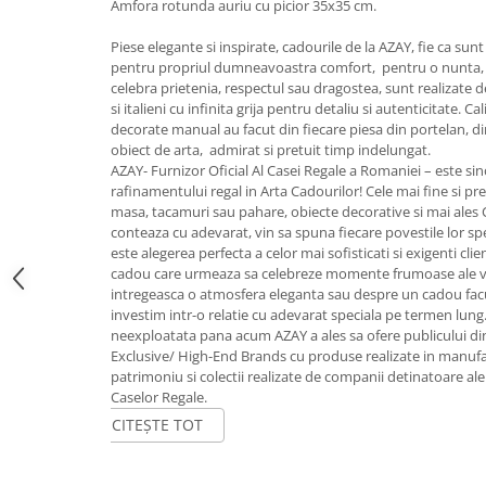
Amfora rotunda auriu cu picior 35x35 cm.
FRAPIERE
GEORGIA
LUCREZIA
VESTA
PAHARE SI ACCESORII
SAMOA
ELISA
CORPORATE
Piese elegante si inspirate, cadourile de la AZAY, fie ca su
SET PENTRU BĂUTURI
PIVOINE
TONDO DONI
FLOWER
pentru propriul dumneavoastra comfort, pentru o nunta, 
celebra prietenia, respectul sau dragostea, sunt realizate de 
TĂVI SI ACCESORII
ESMERALDA BLANC, GOLD,
ORPHOS
TABLE
si italieni cu infinita grija pentru detaliu si autenticitate. 
PLATINUM
ACCESORII PENTRU FEMEI
CILI
BABY COLLECTION
decorate manual au facut din fiecare piesa din portelan, din
CHARDONS GOLD, PLATINUM
SFEȘNICE
GIULIA
ROSE
obiect de arta, admirat si pretuit timp indelungat.
HEMISPHERE
AZAY- Furnizor Oficial Al Casei Regale a Romaniei – este sin
RAME SI ALBUME FOTO
NETTARE DI VINO
LOVE KNOTS SILVER
rafinamentului regal in Arta Cadourilor! Cele mai fine si pret
KHAZARD OR &AMP; PLATINE
CARAFE
NOTTE DI STELLE
WITH LOVE SILVER
masa, tacamuri sau pahare, obiecte decorative si mai ales
JASPER CONRAN PLATINUM
FRUCTIERE ARGINTATE
PLINIO
WITH LOVE BLACK
conteaza cu adevarat, vin sa spuna fiecare povestile lor sp
este alegerea perfecta a celor mai sofisticati si exigenti cli
CHINOISERIE GREEN
ACCESORII PENTRU BĂRBAȚI
YOUNG
WITH LOVE WHITE
cadou care urmeaza sa celebreze momente frumoase ale vieti
100 YEARS
ACCESORII PENTRU BIROU
VIP
INFINITY
intregeasca o atmosfera eleganta sau despre un cadou facut
BLANC SUR BLANC
investim intr-o relatie cu adevarat speciala pe termen lung
BOLURI DECO
PIUME
WISH
neexploatata pana acum AZAY a ales sa ofere publicului di
GROSGRAIN
AROME DE INTERIOR
AURIS
LOVE KNOTS GOLD
Exclusive/ High-End Brands cu produse realizate in manufact
LACE GOLD
TEXTILE
BOTANIC GARDEN
WITH LOVE NOUVEAU
patrimoniu si colectii realizate de companii detinatoare ale ti
LACE PLATINUM
Caselor Regale.
BIJUTERII
STELLA
WITH LOVE GOLD
EQUESTRIA
CITEȘTE TOT
ARANJAMENTE FLORALE
POLKA BLUE
PERNE
CHEEKY PINK