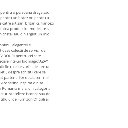
nt pentru o persoana draga sau
pentru un botez ori pentru a
catre artizani britanici, francezi
Calitatea produselor modelate si
 cristal sau din argint un mic
onimul elegantei si
ioase colectii de servicii de
 CADOURI pentru cei care
eciale intr-un loc magic! AZAY
enti: fie ca este vorba despre un
i, despre achizitii care sa
 partenerilor de afaceri, noi
. Acoperind inspirat o nisa
n Romania marci din categoria
uri si ateliere istorice sau de
tlului de Furnizori Oficiali ai