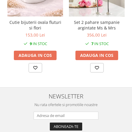
SERENDIPITY WHITE
FLOWER FESTIVAL BLUE
FLOWER FESTIVAL RED
Cutie bijuterii ovala fluturi
Set 2 pahare sampanie
LOVE BIRDS
si flori
argintate Ms & Mrs
CHIQUE VERDE
153,00 Lei
356,00 Lei
CHIQUE ROZ
9
IN STOC
7
IN STOC
CHIQUE STRIPES VERDE
ADAUGA IN COS
ADAUGA IN COS
Renaissance Grey
Royal White
CHIQUE STRIPES GALBEN
CHIQUE GALBEN
NEWSLETTER
Nu rata ofertele si promotiile noastre