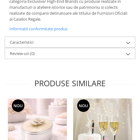
categoria Exclusive/ High-End Brands cu produse realizate in
MORRIS&AMP;CO
manufacturi si ateliere istorice sau de patrimoniu si colectii
KINGSLEY
realizate de companii detinatoare ale titlului de Furnizori Oficiali
ai Caselor Regale.
SERENDIPITY GOLD
Informatii conformitate produs
SERENDIPITY PLATINUM
CHELSEA
Caracteristici
MEDICEA
CELESTIAL
Review-uri
(0)
PATCHWORK WILLOW
BLUE LILY
HIBISCUS
PRODUSE SIMILARE
SWAN
FLORENTINE TURQUOISE
ANTHEMION GREY
NOU
NOU
ORCHARD
CREATURES OF CURIOSITY
JARDIN
RENAISSANCE RED