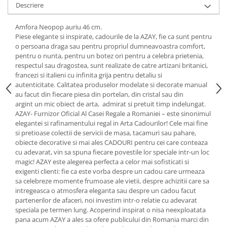
Cote Noire
Descriere
ARRIS
CELESTIAL PLATINUM
Amfora Neopop auriu 46 cm.
Piese elegante si inspirate, cadourile de la AZAY, fie ca sunt pentru
CORNUCOPIA
o persoana draga sau pentru propriul dumneavoastra comfort,
INTAGLIO
pentru o nunta, pentru un botez ori pentru a celebra prietenia,
JASPER CONRAN GOLD
respectul sau dragostea, sunt realizate de catre artizani britanici,
francezi si italieni cu infinita grija pentru detaliu si
RENAISSANCE GOLD
autenticitate. Calitatea produselor modelate si decorate manual
ANTHEMION BLUE
au facut din fiecare piesa din portelan, din cristal sau din
BUTTERFLY BLOOM
argint un mic obiect de arta, admirat si pretuit timp indelungat.
AZAY- Furnizor Oficial Al Casei Regale a Romaniei – este sinonimul
OLD COUNTRY ROSES
elegantei si rafinamentului regal in Arta Cadourilor! Cele mai fine
PASHMINA
si pretioase colectii de servicii de masa, tacamuri sau pahare,
SIGNET PLATINUM
obiecte decorative si mai ales CADOURI pentru cei care conteaza
cu adevarat, vin sa spuna fiecare povestile lor speciale intr-un loc
CELESTIAL GOLD
magic! AZAY este alegerea perfecta a celor mai sofisticati si
NATURE
exigenti clienti: fie ca este vorba despre un cadou care urmeaza
sa celebreze momente frumoase ale vietii, despre achizitii care sa
CHINOISERIE WHITE
intregeasca o atmosfera eleganta sau despre un cadou facut
JASPER CONRAN WHITE
partenerilor de afaceri, noi investim intr-o relatie cu adevarat
GILDED MUSE
speciala pe termen lung. Acoperind inspirat o nisa neexploatata
pana acum AZAY a ales sa ofere publicului din Romania marci din
WONDERLUST