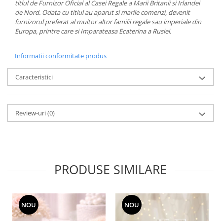
titlul de Furnizor Oficial al Casei Regale a Marii Britanii si Irlandei
MORRIS&AMP;CO
de Nord. Odata cu titlul au aparut si marile comenzi, devenit
KINGSLEY
furnizorul preferat al multor altor familii regale sau imperiale din
Europa, printre care si Imparateasa Ecaterina a Rusiei.
SERENDIPITY GOLD
SERENDIPITY PLATINUM
Informatii conformitate produs
CHELSEA
MEDICEA
Caracteristici
CELESTIAL
PATCHWORK WILLOW
BLUE LILY
Review-uri
(0)
HIBISCUS
SWAN
FLORENTINE TURQUOISE
ANTHEMION GREY
PRODUSE SIMILARE
ORCHARD
CREATURES OF CURIOSITY
JARDIN
NOU
NOU
RENAISSANCE RED