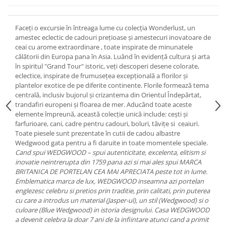
Cote Noire
ARRIS
CELESTIAL PLATINUM
Faceți o excursie în întreaga lume cu colecția Wonderlust, un
CORNUCOPIA
amestec eclectic de cadouri prețioase și amestecuri inovatoare de
ceai cu arome extraordinare , toate inspirate de minunatele
INTAGLIO
călătorii din Europa pana în Asia. Luând în evidență cultura și arta
JASPER CONRAN GOLD
în spiritul "Grand Tour" istoric, veți descoperi desene colorate,
RENAISSANCE GOLD
eclectice, inspirate de frumusețea excepțională a florilor și
plantelor exotice de pe diferite continente. Florile formează tema
ANTHEMION BLUE
centrală, inclusiv bujorul și crizantema din Orientul Îndepărtat,
BUTTERFLY BLOOM
trandafiri europeni și floarea de mer. Aducând toate aceste
elemente împreună, această colecție unică include: cești și
OLD COUNTRY ROSES
farfurioare, cani, cadre pentru cadouri, boluri, tăvițe si ceaiuri.
PASHMINA
Toate piesele sunt prezentate în cutii de cadou albastre
SIGNET PLATINUM
Wedgwood gata pentru a fi daruite in toate momentele speciale.
Cand spui WEDGWOOD – spui autenticitate, excelenta, elitism si
CELESTIAL GOLD
inovatie neintrerupta din 1759 pana azi si mai ales spui MARCA
NATURE
BRITANICA DE PORTELAN CEA MAI APRECIATA peste tot in lume.
CHINOISERIE WHITE
Emblematica marca de lux, WEDGWOOD inseamna azi portelan
englezesc celebru si pretios prin traditie, prin calitati, prin puterea
JASPER CONRAN WHITE
cu care a introdus un material (Jasper-ul), un stil (Wedgwood) si o
GILDED MUSE
culoare (Blue Wedgwood) in istoria designului. Casa WEDGWOOD
a devenit celebra la doar 7 ani de la infiintare atunci cand a primit
WONDERLUST