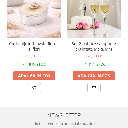
SERENDIPITY WHITE
FLOWER FESTIVAL BLUE
FLOWER FESTIVAL RED
LOVE BIRDS
CHIQUE VERDE
CHIQUE ROZ
Cutie bijuterii ovala fluturi
Set 2 pahare sampanie
CHIQUE STRIPES VERDE
si flori
argintate Ms & Mrs
Renaissance Grey
153,00 Lei
356,00 Lei
Royal White
9
IN STOC
7
IN STOC
CHIQUE STRIPES GALBEN
ADAUGA IN COS
ADAUGA IN COS
CHIQUE GALBEN
NEWSLETTER
Nu rata ofertele si promotiile noastre