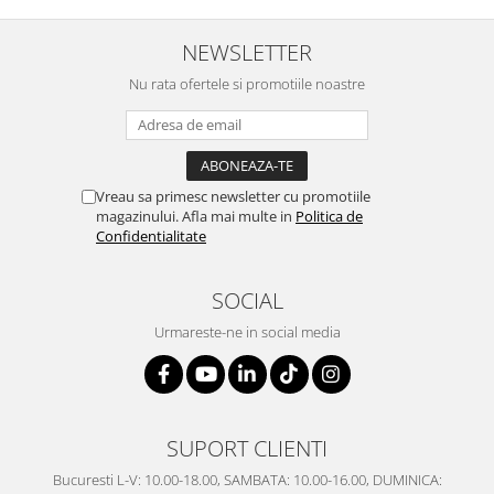
SERENDIPITY WHITE
FLOWER FESTIVAL BLUE
NEWSLETTER
FLOWER FESTIVAL RED
Nu rata ofertele si promotiile noastre
LOVE BIRDS
CHIQUE VERDE
CHIQUE ROZ
CHIQUE STRIPES VERDE
Vreau sa primesc newsletter cu promotiile
Renaissance Grey
magazinului. Afla mai multe in
Politica de
Confidentialitate
Royal White
CHIQUE STRIPES GALBEN
SOCIAL
CHIQUE GALBEN
Urmareste-ne in social media
SUPORT CLIENTI
Bucuresti L-V: 10.00-18.00, SAMBATA: 10.00-16.00, DUMINICA: