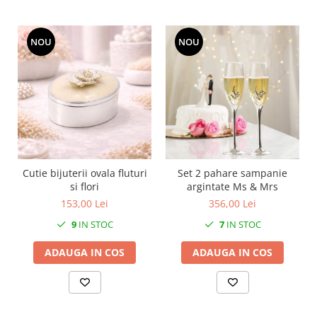
MORRIS&AMP;CO
KINGSLEY
NOU
NOU
SERENDIPITY GOLD
SERENDIPITY PLATINUM
CHELSEA
MEDICEA
CELESTIAL
PATCHWORK WILLOW
BLUE LILY
Cutie bijuterii ovala fluturi
Set 2 pahare sampanie
HIBISCUS
si flori
argintate Ms & Mrs
SWAN
153,00 Lei
356,00 Lei
FLORENTINE TURQUOISE
9
IN STOC
7
IN STOC
ANTHEMION GREY
ORCHARD
ADAUGA IN COS
ADAUGA IN COS
CREATURES OF CURIOSITY
JARDIN
RENAISSANCE RED