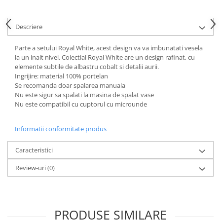
Cote Noire
ARRIS
CELESTIAL PLATINUM
Descriere
CORNUCOPIA
Parte a setului Royal White, acest design va va imbunatati vesela
INTAGLIO
la un inalt nivel. Colectial Royal White are un design rafinat, cu
JASPER CONRAN GOLD
elemente subtile de albastru cobalt si detalii aurii.
RENAISSANCE GOLD
Ingrijire: material 100% portelan
Se recomanda doar spalarea manuala
ANTHEMION BLUE
Nu este sigur sa spalati la masina de spalat vase
BUTTERFLY BLOOM
Nu este compatibil cu cuptorul cu microunde
OLD COUNTRY ROSES
PASHMINA
Informatii conformitate produs
SIGNET PLATINUM
Caracteristici
CELESTIAL GOLD
NATURE
Review-uri
(0)
CHINOISERIE WHITE
JASPER CONRAN WHITE
GILDED MUSE
PRODUSE SIMILARE
WONDERLUST