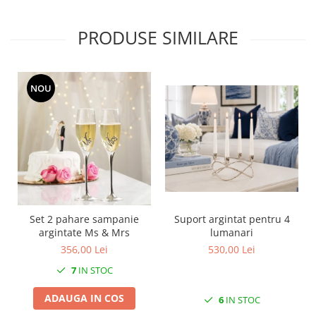
SERENDIPITY WHITE
FLOWER FESTIVAL BLUE
PRODUSE SIMILARE
FLOWER FESTIVAL RED
LOVE BIRDS
CHIQUE VERDE
NOU
CHIQUE ROZ
CHIQUE STRIPES VERDE
Renaissance Grey
Royal White
CHIQUE STRIPES GALBEN
CHIQUE GALBEN
Set 2 pahare sampanie
Suport argintat pentru 4
argintate Ms & Mrs
lumanari
356,00 Lei
530,00 Lei
7
IN STOC
ADAUGA IN COS
6
IN STOC