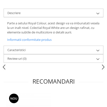
Cote Noire
ARRIS
CELESTIAL PLATINUM
Descriere
CORNUCOPIA
Parte a setului Royal Colour, acest design va va imbunatati vesela
INTAGLIO
la un inalt nivel. Colectial Royal White are un design rafinat, cu
JASPER CONRAN GOLD
elemente subtile de multicolore si detalii aurii.
RENAISSANCE GOLD
Informatii conformitate produs
ANTHEMION BLUE
BUTTERFLY BLOOM
Caracteristici
OLD COUNTRY ROSES
Review-uri
(0)
PASHMINA
SIGNET PLATINUM
CELESTIAL GOLD
RECOMANDARI
NATURE
CHINOISERIE WHITE
JASPER CONRAN WHITE
GILDED MUSE
NOU
WONDERLUST