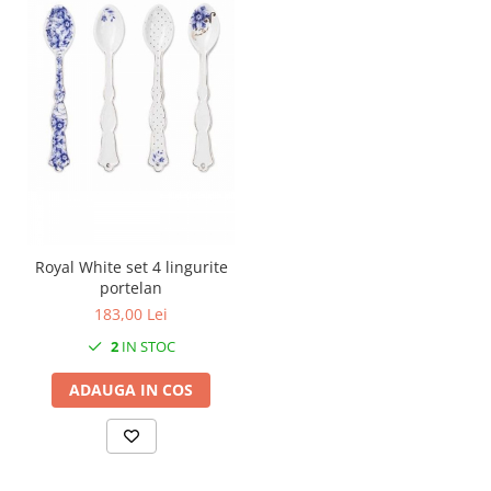
MORRIS&AMP;CO
KINGSLEY
SERENDIPITY GOLD
SERENDIPITY PLATINUM
CHELSEA
MEDICEA
CELESTIAL
PATCHWORK WILLOW
BLUE LILY
Royal White set 4 lingurite
HIBISCUS
portelan
SWAN
183,00 Lei
FLORENTINE TURQUOISE
2
IN STOC
ANTHEMION GREY
ORCHARD
ADAUGA IN COS
CREATURES OF CURIOSITY
JARDIN
RENAISSANCE RED