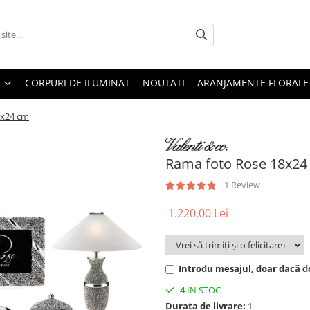
CORPURI DE ILUMINAT
NOUTATI
ARANJAMENTE FLORALE
8x24 cm
Rama foto Rose 18x24
1 Review
1.220,00 Lei
Introdu mesajul, doar dacă do
4
IN STOC
Durata de livrare:
1