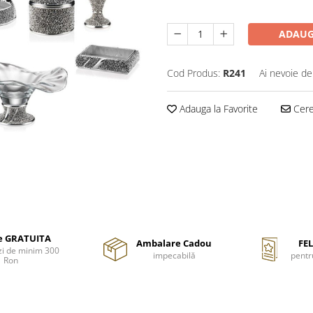
ADAUG
Cod Produs:
R241
Ai nevoie de
Adauga la Favorite
Cere 
re GRATUITA
Ambalare Cadou
FEL
i de minim 300
impecabilă
pentr
Ron