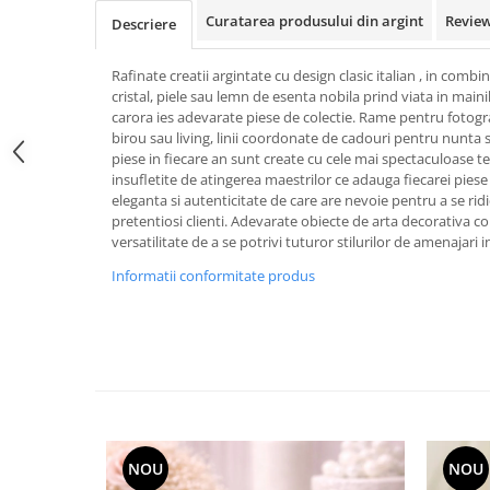
FRAPIERE
GEORGIA
LUCREZIA
VESTA
Curatarea produsului din argint
Revie
Descriere
PAHARE SI ACCESORII
SAMOA
ELISA
CORPORATE
SET PENTRU BĂUTURI
PIVOINE
TONDO DONI
FLOWER
Rafinate creatii argintate cu design clasic italian , in comb
TĂVI SI ACCESORII
ESMERALDA BLANC, GOLD,
ORPHOS
TABLE
cristal, piele sau lemn de esenta nobila prind viata in mainil
PLATINUM
carora ies adevarate piese de colectie. Rame pentru fotogr
ACCESORII PENTRU FEMEI
CILI
BABY COLLECTION
birou sau living, linii coordonate de cadouri pentru nunta 
CHARDONS GOLD, PLATINUM
SFEȘNICE
GIULIA
ROSE
piese in fiecare an sunt create cu cele mai spectaculoase 
HEMISPHERE
RAME SI ALBUME FOTO
NETTARE DI VINO
LOVE KNOTS SILVER
insufletite de atingerea maestrilor ce adauga fiecarei pies
KHAZARD OR &AMP; PLATINE
eleganta si autenticitate de care are nevoie pentru a se ridi
CARAFE
NOTTE DI STELLE
WITH LOVE SILVER
pretentiosi clienti. Adevarate obiecte de arta decorativa
JASPER CONRAN PLATINUM
FRUCTIERE ARGINTATE
PLINIO
WITH LOVE BLACK
versatilitate de a se potrivi tuturor stilurilor de amenajari i
CHINOISERIE GREEN
ACCESORII PENTRU BĂRBAȚI
YOUNG
WITH LOVE WHITE
Informatii conformitate produs
100 YEARS
ACCESORII PENTRU BIROU
VIP
INFINITY
BLANC SUR BLANC
BOLURI DECO
PIUME
WISH
GROSGRAIN
AROME DE INTERIOR
AURIS
LOVE KNOTS GOLD
LACE GOLD
TEXTILE
BOTANIC GARDEN
WITH LOVE NOUVEAU
LACE PLATINUM
BIJUTERII
STELLA
WITH LOVE GOLD
EQUESTRIA
ARANJAMENTE FLORALE
POLKA BLUE
PERNE
NOU
NOU
CHEEKY PINK