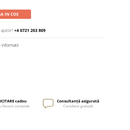
A IN COS
 ajutor?
+4 0721 203 809
informatii
ICITARE cadou
Consultanță asigurată
u fiecare comanda
Consiliere gratuită