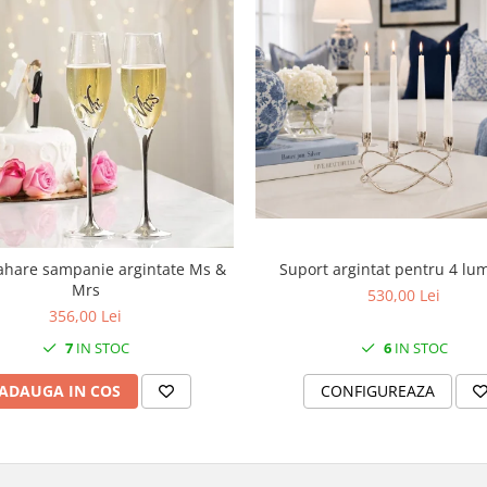
Suport argintat pentru 4 lu
ahare sampanie argintate Ms &
Mrs
530,00 Lei
356,00 Lei
6
IN STOC
7
IN STOC
CONFIGUREAZA
ADAUGA IN COS