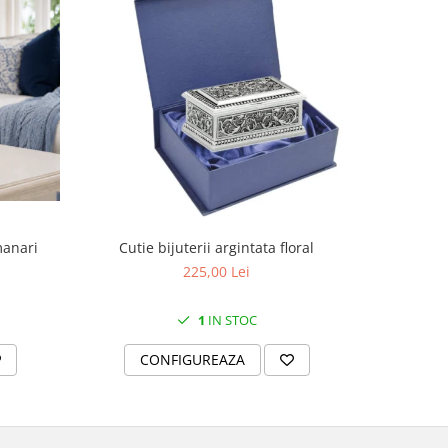
manari
Cutie bijuterii argintata floral
Set portela
farfurii 28
225,00 Lei
1
IN STOC
CONFIGUREAZA
C