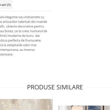
w-uri
(1)
inatii elegante sau indraznete cu
e artizanilor talentati din mainile
afii, obiecte decorative pentru
sau botez, ce isi cresc numarul de
tehnici moderne de lucru dar
e doza perfecta de frumusete,
ca la asteptarile celor mai
 contemporana, au imensa
nterioare.
PRODUSE SIMILARE