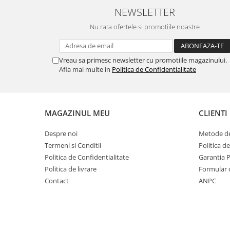
MORRIS&AMP;CO
NEWSLETTER
KINGSLEY
Nu rata ofertele si promotiile noastre
SERENDIPITY GOLD
SERENDIPITY PLATINUM
Vreau sa primesc newsletter cu promotiile magazinului.
CHELSEA
Afla mai multe in
Politica de Confidentialitate
MEDICEA
CELESTIAL
PATCHWORK WILLOW
MAGAZINUL MEU
CLIENTI
BLUE LILY
HIBISCUS
Despre noi
Metode de
SWAN
Termeni si Conditii
Politica d
FLORENTINE TURQUOISE
Politica de Confidentialitate
Garantia 
ANTHEMION GREY
Politica de livrare
Formular 
ORCHARD
Contact
ANPC
CREATURES OF CURIOSITY
JARDIN
RENAISSANCE RED