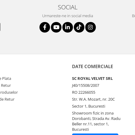
SOCIAL
Urmareste-ne in social media
B
DATE COMERCIALE
 Plata
SC ROYAL VELVET SRL
e Retur
J40/15508/2007
Produselor
RO 22266055
de Retur
Str. W.A. Mozart, nr. 20C
Sector 1, Bucuresti
Showroom fizic in zona
Dorobanti, Strada Av. Radu
Beller nr.11, sector 1,
Bucuresti