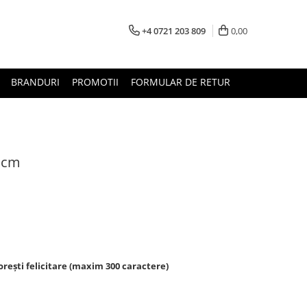
+4 0721 203 809
0,00
BRANDURI
PROMOTII
FORMULAR DE RETUR
 cm
rești felicitare (maxim 300 caractere)