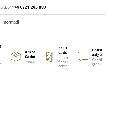
 ajutor?
+4 0721 203 809
informatii
are
TUITA
FELICITARE
Consultanță
Ambalare
cadou
asigurată
nzi
Cadou
pentru
Consiliere
impecabilă
fiecare
m
gratuită
comanda