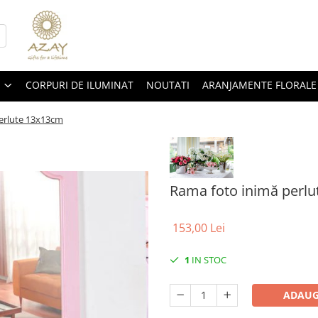
CORPURI DE ILUMINAT
NOUTATI
ARANJAMENTE FLORALE
erlute 13x13cm
Rama foto inimă perl
153,00 Lei
1
IN STOC
ADAUG