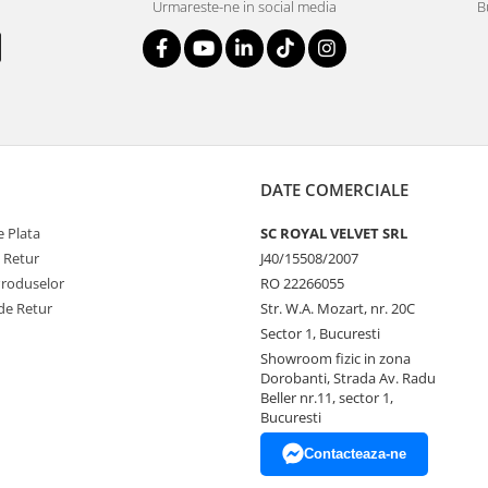
Urmareste-ne in social media
B
DATE COMERCIALE
 Plata
SC ROYAL VELVET SRL
e Retur
J40/15508/2007
Produselor
RO 22266055
de Retur
Str. W.A. Mozart, nr. 20C
Sector 1, Bucuresti
Showroom fizic in zona
Dorobanti, Strada Av. Radu
Beller nr.11, sector 1,
Bucuresti
Contacteaza-ne