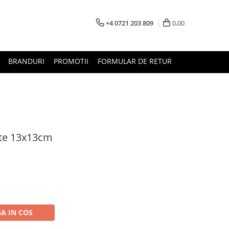
+4 0721 203 809
0,00
BRANDURI
PROMOTII
FORMULAR DE RETUR
ute 13x13cm
A IN COS