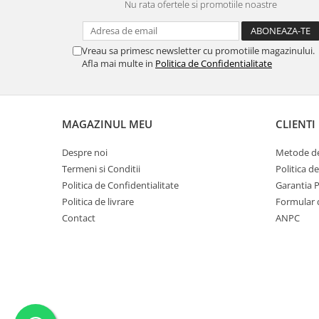
Nu rata ofertele si promotiile noastre
MORRIS&AMP;CO
KINGSLEY
SERENDIPITY GOLD
Vreau sa primesc newsletter cu promotiile magazinului.
Afla mai multe in
Politica de Confidentialitate
SERENDIPITY PLATINUM
CHELSEA
MEDICEA
CELESTIAL
MAGAZINUL MEU
CLIENTI
PATCHWORK WILLOW
Despre noi
Metode de
BLUE LILY
Termeni si Conditii
Politica d
HIBISCUS
Politica de Confidentialitate
Garantia 
SWAN
Politica de livrare
Formular 
FLORENTINE TURQUOISE
Contact
ANPC
ANTHEMION GREY
ORCHARD
CREATURES OF CURIOSITY
JARDIN
RENAISSANCE RED