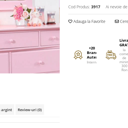
Cod Produs:
3917
Ai nevoie de
Adauga la Favorite
Cere 
Livr
GRA
+20
la
Branduri
come
Autentice
de
mini
Internationale
300
Ron
 argint
Review-uri
(0)