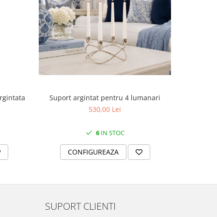
Suport argintat pentru 4 lumanari
rgintata
Cutie
530,00 Lei
6
IN STOC
CONFIGUREAZA
C
SUPORT CLIENTI