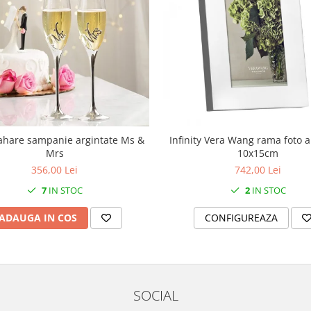
ahare sampanie argintate Ms &
Infinity Vera Wang rama foto a
Mrs
10x15cm
356,00 Lei
742,00 Lei
7
IN STOC
2
IN STOC
ADAUGA IN COS
CONFIGUREAZA
SOCIAL