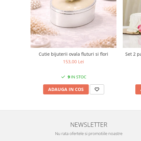
Cote Noire
ARRIS
CELESTIAL PLATINUM
CORNUCOPIA
INTAGLIO
JASPER CONRAN GOLD
RENAISSANCE GOLD
Cutie bijuterii ovala fluturi si flori
Set 2 p
ANTHEMION BLUE
153,00 Lei
BUTTERFLY BLOOM
OLD COUNTRY ROSES
9
IN STOC
PASHMINA
SIGNET PLATINUM
ADAUGA IN COS
CELESTIAL GOLD
NATURE
CHINOISERIE WHITE
JASPER CONRAN WHITE
NEWSLETTER
GILDED MUSE
Nu rata ofertele si promotiile noastre
WONDERLUST