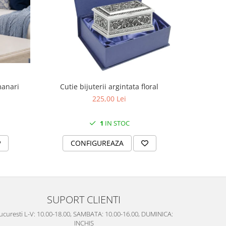
manari
Cutie bijuterii argintata floral
Set portela
farfurii 28
225,00 Lei
1
IN STOC
CONFIGUREAZA
C
SUPORT CLIENTI
ucuresti L-V: 10.00-18.00, SAMBATA: 10.00-16.00, DUMINICA:
INCHIS