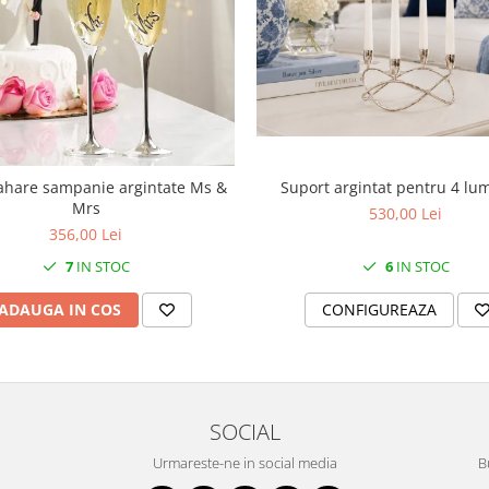
Suport argintat pentru 4 lu
ahare sampanie argintate Ms &
Mrs
530,00 Lei
356,00 Lei
6
IN STOC
7
IN STOC
CONFIGUREAZA
ADAUGA IN COS
SOCIAL
Urmareste-ne in social media
B