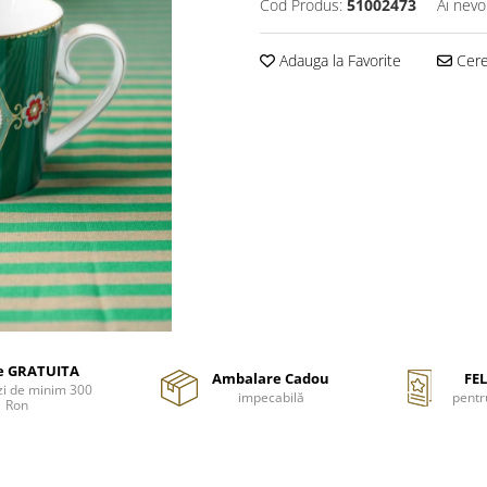
Cod Produs:
51002473
Ai nevo
Adauga la Favorite
Cere 
re GRATUITA
Ambalare Cadou
FEL
i de minim 300
impecabilă
pentr
Ron