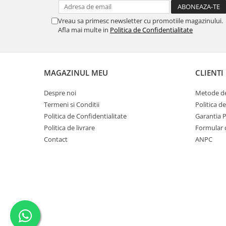
MORRIS&AMP;CO
KINGSLEY
Vreau sa primesc newsletter cu promotiile magazinului.
Afla mai multe in
Politica de Confidentialitate
SERENDIPITY GOLD
SERENDIPITY PLATINUM
CHELSEA
MAGAZINUL MEU
CLIENTI
MEDICEA
CELESTIAL
Despre noi
Metode de
PATCHWORK WILLOW
Termeni si Conditii
Politica d
BLUE LILY
Politica de Confidentialitate
Garantia 
HIBISCUS
Politica de livrare
Formular 
SWAN
Contact
ANPC
FLORENTINE TURQUOISE
ANTHEMION GREY
ORCHARD
CREATURES OF CURIOSITY
JARDIN
RENAISSANCE RED