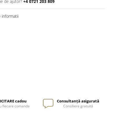
ie de ajutor?
+4 0721 203 809
informatii
ICITARE cadou
Consultanță asigurată
u fiecare comanda
Consiliere gratuită