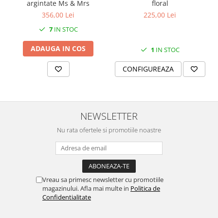
argintate Ms & Mrs
floral
MORRIS&AMP;CO
356,00 Lei
225,00 Lei
KINGSLEY
7
IN STOC
SERENDIPITY GOLD
SERENDIPITY PLATINUM
ADAUGA IN COS
1
IN STOC
CHELSEA
CONFIGUREAZA
MEDICEA
CELESTIAL
PATCHWORK WILLOW
BLUE LILY
NEWSLETTER
HIBISCUS
Nu rata ofertele si promotiile noastre
SWAN
FLORENTINE TURQUOISE
ANTHEMION GREY
ORCHARD
Vreau sa primesc newsletter cu promotiile
CREATURES OF CURIOSITY
magazinului. Afla mai multe in
Politica de
JARDIN
Confidentialitate
RENAISSANCE RED