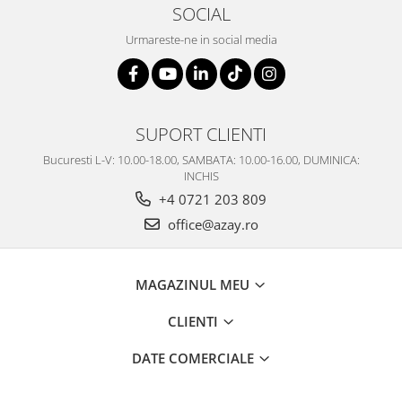
SERENDIPITY WHITE
SOCIAL
FLOWER FESTIVAL BLUE
Urmareste-ne in social media
FLOWER FESTIVAL RED
LOVE BIRDS
CHIQUE VERDE
CHIQUE ROZ
SUPORT CLIENTI
CHIQUE STRIPES VERDE
Bucuresti L-V: 10.00-18.00, SAMBATA: 10.00-16.00, DUMINICA:
Renaissance Grey
INCHIS
Royal White
+4 0721 203 809
CHIQUE STRIPES GALBEN
office@azay.ro
CHIQUE GALBEN
MAGAZINUL MEU
CLIENTI
DATE COMERCIALE