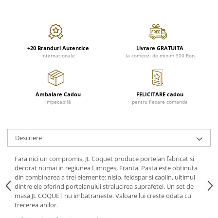
FRAPIERE
GEORGIA
LUCREZIA
VESTA
PAHARE SI ACCESORII
SAMOA
ELISA
CORPORATE
SET PENTRU BĂUTURI
PIVOINE
TONDO DONI
FLOWER
TĂVI SI ACCESORII
ESMERALDA BLANC, GOLD,
ORPHOS
TABLE
+20 Branduri Autentice
Livrare GRATUITA
PLATINUM
ACCESORII PENTRU FEMEI
CILI
BABY COLLECTION
Internationale
la comenzi de minim 300 Ron
CHARDONS GOLD, PLATINUM
SFEȘNICE
GIULIA
ROSE
HEMISPHERE
RAME SI ALBUME FOTO
NETTARE DI VINO
LOVE KNOTS SILVER
KHAZARD OR &AMP; PLATINE
CARAFE
NOTTE DI STELLE
WITH LOVE SILVER
Ambalare Cadou
FELICITARE cadou
JASPER CONRAN PLATINUM
impecabilă
pentru fiecare comanda
FRUCTIERE ARGINTATE
PLINIO
WITH LOVE BLACK
CHINOISERIE GREEN
ACCESORII PENTRU BĂRBAȚI
YOUNG
WITH LOVE WHITE
100 YEARS
ACCESORII PENTRU BIROU
VIP
INFINITY
Descriere
BLANC SUR BLANC
BOLURI DECO
PIUME
WISH
GROSGRAIN
AROME DE INTERIOR
AURIS
LOVE KNOTS GOLD
Fara nici un compromis, JL Coquet produce portelan fabricat si
LACE GOLD
TEXTILE
BOTANIC GARDEN
WITH LOVE NOUVEAU
decorat numai in regiunea Limoges, Franta. Pasta este obtinuta
LACE PLATINUM
din combinarea a trei elemente: nisip, feldspar si caolin, ultimul
BIJUTERII
STELLA
WITH LOVE GOLD
dintre ele oferind portelanului stralucirea suprafetei. Un set de
EQUESTRIA
ARANJAMENTE FLORALE
masa JL COQUET nu imbatraneste. Valoare lui creste odata cu
POLKA BLUE
trecerea anilor.
PERNE
CHEEKY PINK